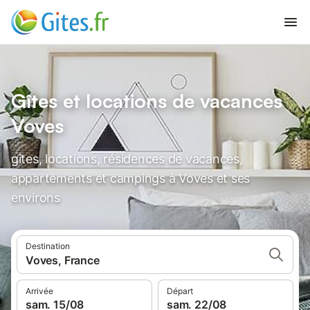
Gîtes et locations de vacances
Voves
gîtes, locations, résidences de vacances,
appartements et campings à Voves et ses
environs
Destination
Voves, France
Arrivée
Départ
sam. 15/08
sam. 22/08