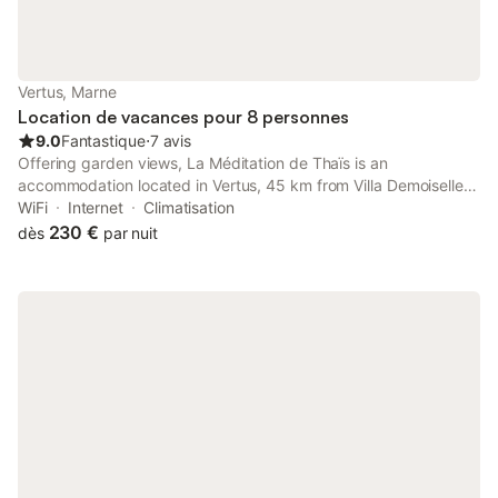
Vertus, Marne
Location de vacances pour 8 personnes
9.0
Fantastique
⋅
7 avis
Offering garden views, La Méditation de Thaïs is an
accommodation located in Vertus, 45 km from Villa Demoiselle
and 46 km from Reims Champagne Automobile Museum. This
WiFi
Internet
Climatisation
property offers access to a terrace, free private parking and
230 €
dès
par nuit
free WiFi.