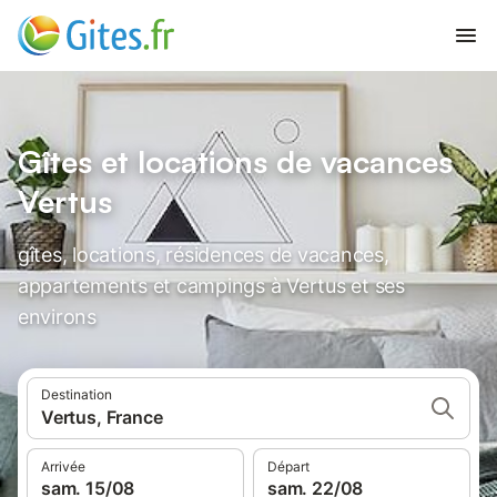
Gîtes et locations de vacances
Vertus
gîtes, locations, résidences de vacances,
appartements et campings à Vertus et ses
environs
Destination
Vertus, France
Arrivée
Départ
sam. 15/08
sam. 22/08