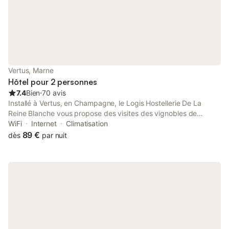
Vertus, Marne
Hôtel pour 2 personnes
7.4
Bien
⋅
70 avis
Installé à Vertus, en Champagne, le Logis Hostellerie De La
Reine Blanche vous propose des visites des vignobles de
Champagne et de leurs caves ainsi que des dégustation de vin.
WiFi
Internet
Climatisation
Vous pourrez, en outre, profiter d'une salle de sport.
89 €
dès
par nuit