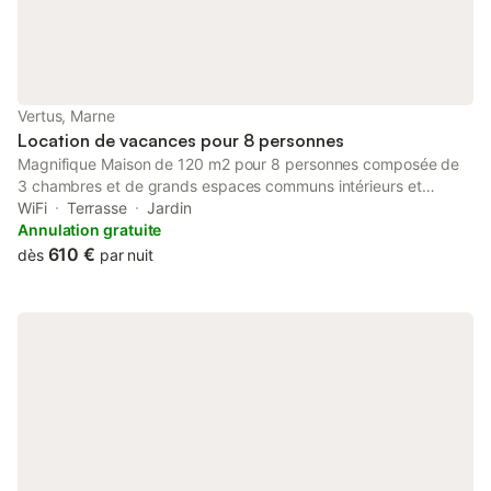
Vertus, Marne
Location de vacances pour 8 personnes
Magnifique Maison de 120 m2 pour 8 personnes composée de
3 chambres et de grands espaces communs intérieurs et
extérieurs. Vue splendide sur les vignes et le village depuis
WiFi
Terrasse
Jardin
toutes les chambres et Salon, SAM et des vastes Terrasses.
Annulation gratuite
610 €
dès
par nuit