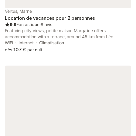
Vertus, Marne
Location de vacances pour 2 personnes
9.9
Fantastique
⋅
8 avis
Featuring city views, petite maison Margalice offers
accommodation with a terrace, around 45 km from Léo
Lagrange Park.
WiFi
Internet
Climatisation
107 €
dès
par nuit