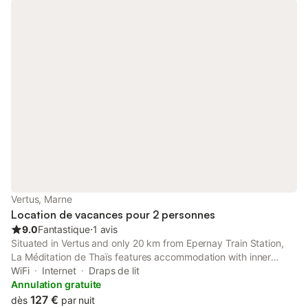
Vertus, Marne
Location de vacances pour 2 personnes
9.0
Fantastique
⋅
1 avis
Situated in Vertus and only 20 km from Epernay Train Station,
La Méditation de Thaïs features accommodation with inner
courtyard views, free WiFi and free private parking.
WiFi
Internet
Draps de lit
Annulation gratuite
127 €
dès
par nuit