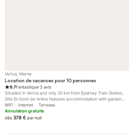
Vertus, Marne
Location de vacances pour 10 personnes
9.7
Fantastique
⋅
3 avis
Situated in Vertus and only 20 km from Epernay Train Station,
Gîte En bord de rivière features accommodation with garden
views, free WiFi and free private parking.
WiFi
Internet
Terrasse
Annulation gratuite
378 €
dès
par nuit