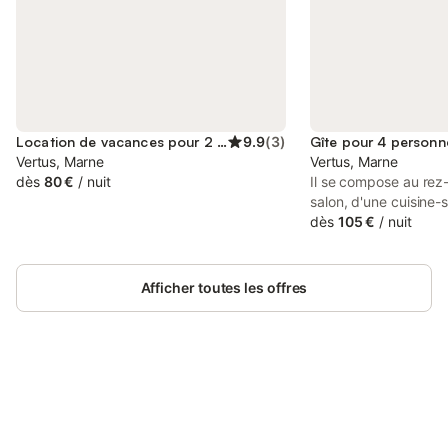
Location de vacances pour 2 personnes
9.9
(
3
)
Gîte pour 4 personn
Vertus, Marne
Vertus, Marne
dès
80 €
/
nuit
Il se compose au rez
salon, d'une cuisine-
de lave-vaisselle) et 
dès
105 €
/
nuit
avec WC. Vous avez 
la cour intérieure de 
A l'étage, vous déco
Afficher toutes les offres
doubles (une avec un l
avec un lit en 160). P
les draps et le linge d
dans le tarif de locati
ménage est en optio
Connectez-vous et économisez
et l'électricité sont 
Se connecter
jusqu'à 10% sur nos logements.
consommation. Le Gît
dans la commune de 