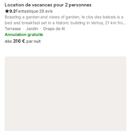
Location de vacances pour 2 personnes
9.2
Fantastique
⋅
29 avis
Boasting a garden and views of garden, le clos des belvals is a
bed and breakfast set in a historic building in Vertus, 21 km from
Epernay Train Station. Featuring a shared kitchen, this property
Terrasse
Jardin
Draps de lit
also provides guests with a sun terrace.
Annulation gratuite
316 €
dès
par nuit