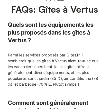
séjour. 🍇 Une situation idéale pour découvrir la Champagne Le
FAQs: Gîtes à Vertus
gîte bénéficie d’un emplacement privilégié pour explorer les
richesses de la région : À seulement quelques minutes des
vignobles de la Côte des Blancs À environ 15 minutes
d’Épernay, capitale du Champagne À 40 minutes de Reims et
Quels sont les équipements les
de sa célèbre cathédrale À proximité de nombreuses maisons
de Champagne et caves à visiter Accès facile aux sentiers de
plus proposés dans les gîtes à
randonnée et pistes cyclables C’est le point de départ parfait
Vertus ?
pour des visites œnologiques, des balades dans les vignes ou
de
Parmi les services proposés par Gites.fr, il
semblerait que les gîtes à Vertus aient tout ce que
les vacanciers cherchent. Ici, les gîtes offrent
généralement divers équipements, et les plus
populaires sont : jardin (85 %), air conditionné (78
%), et barbecue (70 %)... Plutôt sympa !
Comment sont généralement