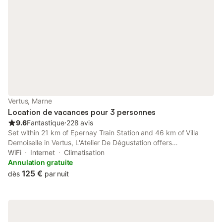
Vertus, Marne
Location de vacances pour 3 personnes
9.6
Fantastique
⋅
228 avis
Set within 21 km of Epernay Train Station and 46 km of Villa
Demoiselle in Vertus, L'Atelier De Dégustation offers
accommodation with seating area. There is a private entrance
WiFi
Internet
Climatisation
at the bed and breakfast for the convenience of those who
Annulation gratuite
stay.
125 €
dès
par nuit