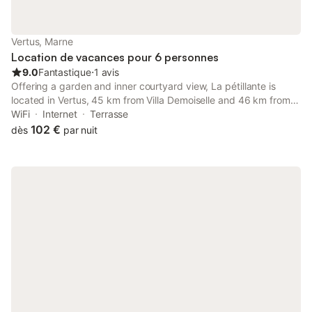
Vertus, Marne
Location de vacances pour 6 personnes
9.0
Fantastique
⋅
1 avis
Offering a garden and inner courtyard view, La pétillante is
located in Vertus, 45 km from Villa Demoiselle and 46 km from
Reims Champagne Automobile Museum. The property features
WiFi
Internet
Terrasse
garden and city views, and is 45 km from Léo Lagrange Park.
102 €
dès
par nuit