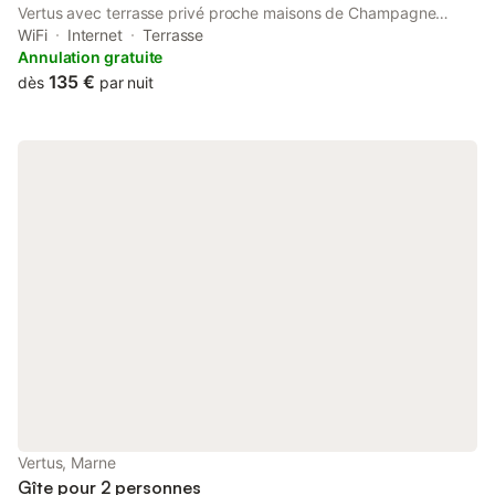
Vertus avec terrasse privé proche maisons de Champagne
Epernay Reims features a terrace. Both free WiFi and parking
WiFi
Internet
Terrasse
on-site are available at the holiday home free of charge.
Annulation gratuite
135 €
dès
par nuit
Vertus, Marne
Gîte pour 2 personnes