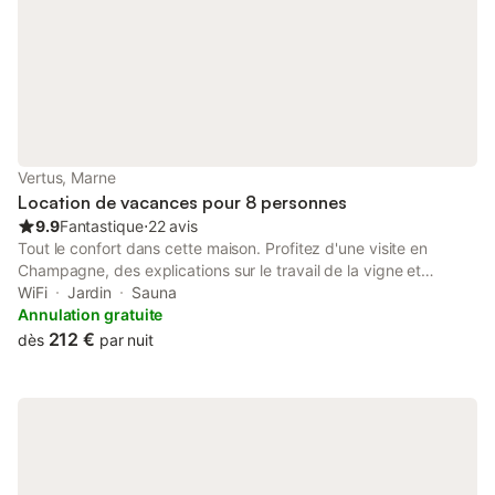
Vertus, Marne
Location de vacances pour 8 personnes
9.9
Fantastique
⋅
22 avis
Tout le confort dans cette maison. Profitez d'une visite en
Champagne, des explications sur le travail de la vigne et
pourquoi pas d'une dégustation à l'exploitation familiale. (Sur
WiFi
Jardin
Sauna
demande) Les lits sont faits pour votre arrivée, et vous
Annulation gratuite
disposerez de serviette de douche. Le gîte possède une cuisine
212 €
dès
par nuit
équipée avec tout l'équipement nécessaire. Vous pourrez garer
vos véhicules en toute sécurité dans la cour fermée. Vous
pourrez également profiter du soleil dans la cour. Vous
trouverez dans notre village, toutes les commodités, station
essence, commerce, supermarché, boulangeries, restaurants,
piscine municipale, golf, etang de pêche. Nous privilégions les
séjours sur plusieurs jours. Merci de nous consulter.