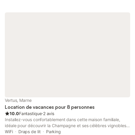
Vertus, Marne
Location de vacances pour 8 personnes
10.0
Fantastique
⋅
2 avis
Installez-vous confortablement dans cette maison familiale,
idéale pour découvrir la Champagne et ses célèbres vignobles.
Située sur un terrain clos avec parking privé, elle vous accueille
WiFi
Draps de lit
Parking