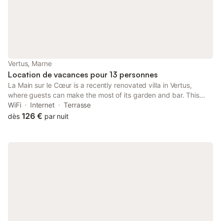
Vertus, Marne
Location de vacances pour 13 personnes
La Main sur le Cœur is a recently renovated villa in Vertus,
where guests can make the most of its garden and bar. This
villa provides free private parking, a shared kitchen and free
WiFi
Internet
Terrasse
WiFi.
126 €
dès
par nuit