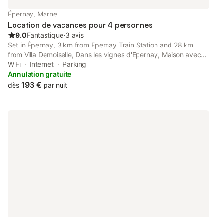
arrivée, nous vous offrons du café et du thé, et mettons à votre
disposition tout le nécessaire de toilette : serviettes, gel douche,
Épernay, Marne
shampooing, après-shampoing, sèche-c
Location de vacances pour 4 personnes
9.0
Fantastique
⋅
3 avis
Set in Épernay, 3 km from Epernay Train Station and 28 km
from Villa Demoiselle, Dans les vignes d'Epernay, Maison avec
vue spectaculaire offers air-conditioned accommodation with a
WiFi
Internet
Parking
balcony and free WiFi.
Annulation gratuite
193 €
dès
par nuit