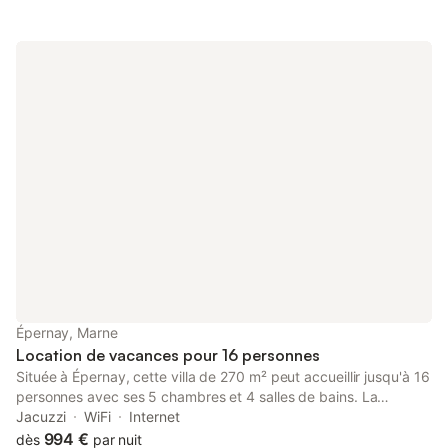
Épernay, Marne
Location de vacances pour 16 personnes
Située à Épernay, cette villa de 270 m² peut accueillir jusqu'à 16
personnes avec ses 5 chambres et 4 salles de bains. La
propriété se trouve à 800 m du centre-ville et à 600 m de la
Jacuzzi
WiFi
Internet
gare, offrant un point de départ pour explorer la région.
994 €
dès
par nuit