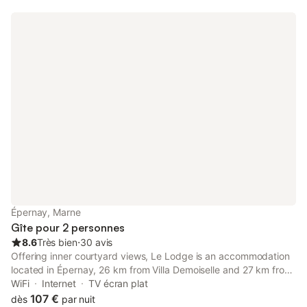
parfaitement aux familles ainsi qu'aux groupes d'amis pour un
moment de détente et de convivialité lors de leur séjour en
Champagne. 4 chambres composées : chambre 1 : lit queen
size + penderie chambre 2 : lit queen size chambre 3 : lit double
standard + penderie chambre 4 : lit simple standard 1 salle de
bain et WC séparés. Quartier résidentiel calme tout proche du
vignoble. Commerces et centre-ville à proximité.
Épernay, Marne
Gîte pour 2 personnes
8.6
Très bien
⋅
30 avis
Offering inner courtyard views, Le Lodge is an accommodation
located in Épernay, 26 km from Villa Demoiselle and 27 km from
Reims Champagne Automobile Museum.
WiFi
Internet
TV écran plat
107 €
dès
par nuit