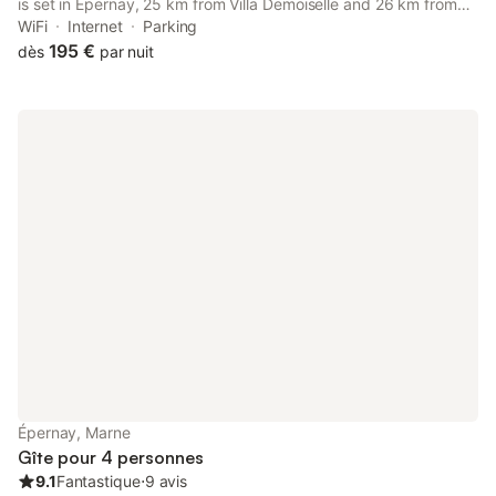
is set in Épernay, 25 km from Villa Demoiselle and 26 km from
Chemin-Vert Garden City. This property offers access to a
WiFi
Internet
Parking
terrace, free private parking and free WiFi.
195 €
dès
par nuit
Épernay, Marne
Gîte pour 4 personnes
9.1
Fantastique
⋅
9 avis