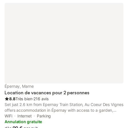
Épernay, Marne
Location de vacances pour 2 personnes
8.8
Très bien
⋅
216 avis
Set just 2.6 km from Epernay Train Station, Au Coeur Des Vignes
offers accommodation in Épernay with access to a garden,
barbecue facilities, as well as a shared kitchen. This property
WiFi
Internet
Parking
offers access to a terrace and free private parking.
Annulation gratuite