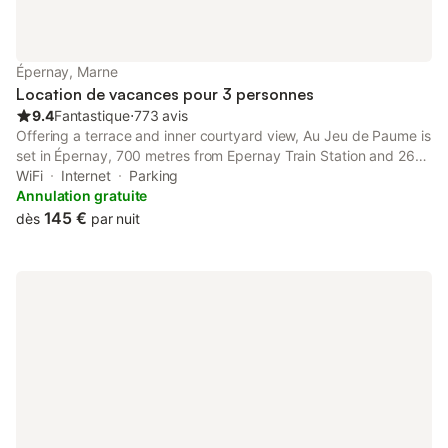
Épernay, Marne
Location de vacances pour 3 personnes
9.4
Fantastique
⋅
773 avis
Offering a terrace and inner courtyard view, Au Jeu de Paume is
set in Épernay, 700 metres from Epernay Train Station and 26
km from Villa Demoiselle. There is a private entrance at the bed
WiFi
Internet
Parking
and breakfast for the convenience of those who stay.
Annulation gratuite
145 €
dès
par nuit