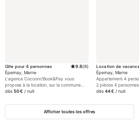
Gîte pour 4 personnes
9.8
(
8
)
Épernay, Marne
Épernay, Marne
L'agence Cocoonr/Book&Pay vous
Appartement 4 perso
propose à la location, sur la commune
2 pièces 4 personnes
d’Épernay, ce charmant appartement
dès
50 €
/
nuit
Hébergement - Surfa
dès
44 €
/
nuit
d’une superficie de 50 m² et pouvant
l'hébergement: 35m²
accueillir jusqu’à 4 voyageurs. Situé au 2ᵉ
chambres: 1 - Nombre
étage (sans ascenseur), il se compose
1 - Nombre de toilett
Afficher toutes les offres
d’une jolie pièce à vivre, d'une cuisine
lit double ou 2 lits si
équipée, d’une belle chambre et d'une
Banquette lit Équipem
salle d'eau. Wi-Fi (fibre optique), draps et
Inclus dans le prix - 
serviettes inclus, nous n’attendons plus
cuisine - Plaques éle