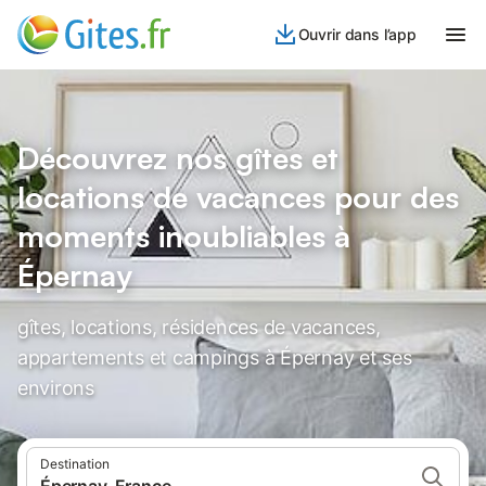
Ouvrir dans l’app
Découvrez nos gîtes et
locations de vacances pour des
moments inoubliables à
Épernay
gîtes, locations, résidences de vacances,
appartements et campings à Épernay et ses
environs
Destination