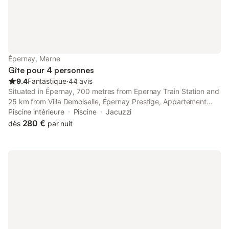
Épernay, Marne
Gîte pour 4 personnes
9.4
Fantastique
⋅
44 avis
Situated in Épernay, 700 metres from Epernay Train Station and
25 km from Villa Demoiselle, Épernay Prestige, Appartement
avec terrasse features air-conditioned accommodation with a
Piscine intérieure
Piscine
Jacuzzi
balcony and free WiFi.
280 €
dès
par nuit