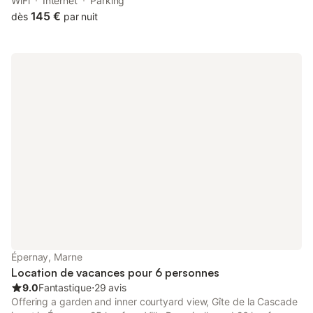
terrace. The property is 400 metres from Moët et Chandon
WiFi
Internet
Parking
House.
145 €
dès
par nuit
Épernay, Marne
Location de vacances pour 6 personnes
9.0
Fantastique
⋅
29 avis
Offering a garden and inner courtyard view, Gîte de la Cascade