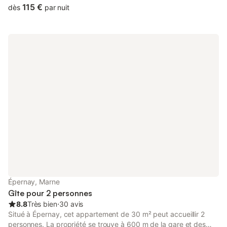
terrace and free private parking.
115 €
dès
par nuit
Épernay, Marne
Gîte pour 2 personnes
8.8
Très bien
⋅
30 avis
Situé à Épernay, cet appartement de 30 m² peut accueillir 2
personnes. La propriété se trouve à 600 m de la gare et des