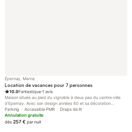
Épernay, Marne
Location de vacances pour 7 personnes
10.0
Fantastique
⋅
1 avis
Maison située au pied du vignoble à deux pas du centre-ville
d'Epernay. Avec son design années 60 et sa décoration
soignée, la Maison est idéale pour profiter à la fois du centre-
Parking
Accessible PMR
Draps de lit
ville et d'un cadre paisible au milieu de la nature. Composée de
Annulation gratuite
4 chambres, un grand séjour et salle à manger, une grande
257 €
dès
par nuit
cuisine et une terrasse spacieuse et meublée, elle conviendra