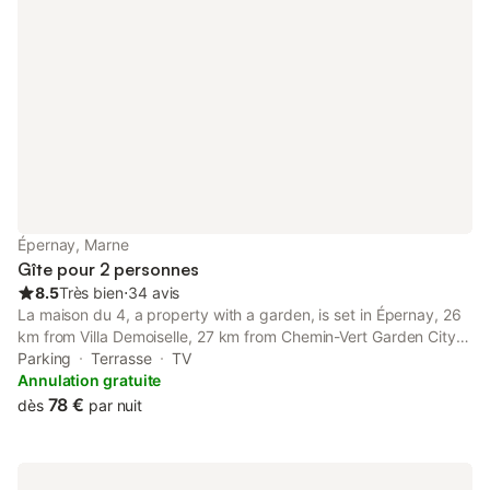
Épernay, Marne
Gîte pour 2 personnes
8.5
Très bien
⋅
34 avis
La maison du 4, a property with a garden, is set in Épernay, 26
km from Villa Demoiselle, 27 km from Chemin-Vert Garden City,
as well as 27 km from Léo Lagrange Park.
Parking
Terrasse
TV
Annulation gratuite
78 €
dès
par nuit