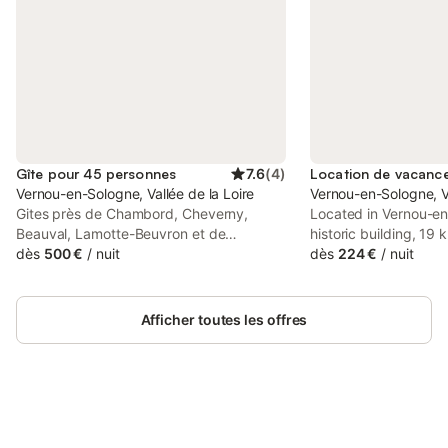
Gîte pour 45 personnes
7.6
(
4
)
Vernou-en-Sologne, Vallée de la Loire
Vernou-en-Sologne, Va
Gites près de Chambord, Cheverny,
Located in Vernou-en
Beauval, Lamotte-Beuvron et de
historic building, 19
nombreux châteaux de la Loire À 2h de
dès
500 €
/
nuit
Villesavin, Domaine d
dès
224 €
/
nuit
Paris, 2 gîtes tout confort avec 9
holiday home with fr
chambres sur terrain clos de 3000 m²,
lounge.
dans un petit village de Sologne, proche
Afficher toutes les offres
commodités jusqu'à 42 couchages avec
linge de lit et de toilette fournis sur
demande, situés à 30 km du Zoo de
Beauval à 15 km de Chambord et
Cheverny, près des châteaux de
Bauregard, Villesavin, Chaumont-sur-
Connectez-vous et économisez
Se connecter