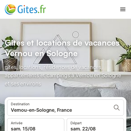
Gîtes et locations de vacances
Vernou en Sologne
gîtes, locations, résidences de vacances,
appartements et campings à Vernou en Sologne
et ses environs
Destination
Vernou-en-Sologne, France
Arrivée
Départ
sam. 15/08
sam. 22/08