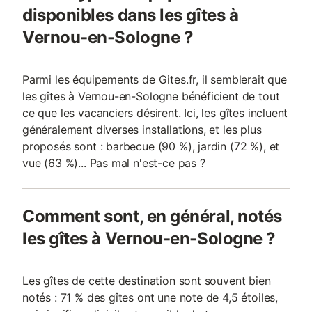
disponibles dans les gîtes à
+ 1 lit simple Chambre 2 : Paris - 1 lit
double + téléviseur + 2 lits simples
Vernou-en-Sologne ?
Chambre
Parmi les équipements de Gites.fr, il semblerait que
les gîtes à Vernou-en-Sologne bénéficient de tout
ce que les vacanciers désirent. Ici, les gîtes incluent
généralement diverses installations, et les plus
proposés sont : barbecue (90 %), jardin (72 %), et
vue (63 %)... Pas mal n'est-ce pas ?
Comment sont, en général, notés
les gîtes à Vernou-en-Sologne ?
Les gîtes de cette destination sont souvent bien
notés : 71 % des gîtes ont une note de 4,5 étoiles,