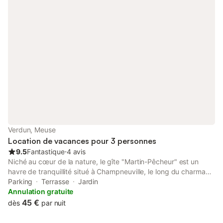
par jour pour chauffage central
Verdun, Meuse
Location de vacances pour 3 personnes
9.5
Fantastique
⋅
4 avis
Niché au cœur de la nature, le gîte "Martin-Pêcheur" est un
havre de tranquillité situé à Champneuville, le long du charmant
canal de l'Est et de la Meuse sauvage. Cet hébergement cosy,
Parking
Terrasse
Jardin
véritable refuge pour les amoureux de la nature, offre un cadre
Annulation gratuite
verdoyant et reposant, idéal pour se ressourcer. À l'extérieur,
45 €
dès
par nuit
profitez de la terrasse couverte et de la vue sur les berges
boisées, parfaites pour les amateurs de promenades et