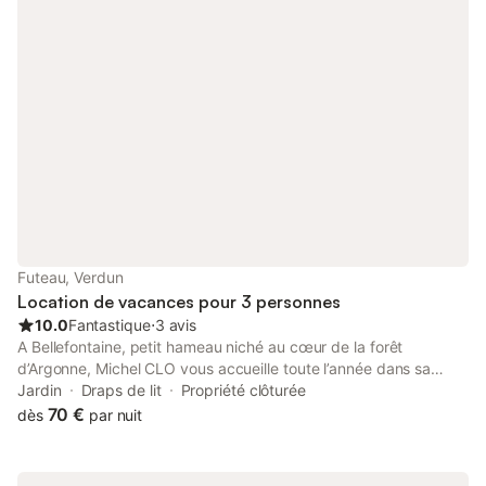
batailles de 14/18 se situent à 15 km. Cuisine d'été partagée
dans un bâtiment séparé Tarifs adaptés pour séjour
professionnel de longue durée en nous contactant.
Futeau, Verdun
Location de vacances pour 3 personnes
10.0
Fantastique
⋅
3 avis
A Bellefontaine, petit hameau niché au cœur de la forêt
d’Argonne, Michel CLO vous accueille toute l’année dans sa
vieille demeure argonnaise typique, entièrement restaurée. Les
Jardin
Draps de lit
Propriété clôturée
quatre chambres, dont une suite aménagée pour recevoir des
70 €
dès
par nuit
personnes à mobilité réduite, répondent aux noms évocateurs
de pays lointains : la Yéménite, l’Africaine, l’Indienne et la
Provençale. Très confortables et décorées avec goût, elles