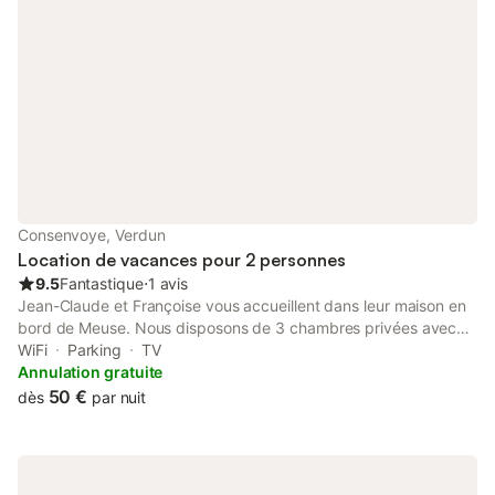
Parking à proximité non payant.
Consenvoye, Verdun
Location de vacances pour 2 personnes
9.5
Fantastique
⋅
1 avis
Jean-Claude et Françoise vous accueillent dans leur maison en
bord de Meuse. Nous disposons de 3 chambres privées avec
douche et w.c privatifs. Une cuisine d'été mise gracieusement à
WiFi
Parking
TV
votre disposition donne sur la terrasse et le salon de jardin. Face
Annulation gratuite
à la maison une aire de jeux pour enfants, un terrain de
50 €
dès
par nuit
pétanque , un petit port de plaisance et une borne de recharge
pour véhicule électrique Un paysage bucolique vous invite à la
détente et à la flânerie le long de la Meuse. Un parcours vélo rail
est accessible à 800 mètres, à l'ancienne gare. Les champs de