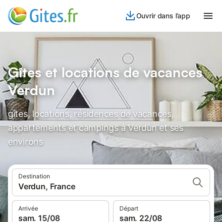
Ouvrir dans l’app
Gîtes et locations de vacances
Verdun
gîtes, locations, résidences de vacances,
appartements et campings à Verdun et ses
environs
Destination
Verdun, France
Arrivée
Départ
sam. 15/08
sam. 22/08