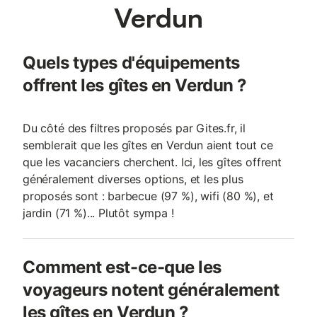
histoire. Un copieux petit déjeuner composé de gâteaux,
Verdun
brioches et confitures maison vous sera servi dans la véranda,
donnant accès au grand jardin à l’arrière de la maison.
Possibilité de repas (non fournis) sur place dans la véranda ou
Quels types d'équipements
sur la terrasse. Micro-ondes, frigo et vaisselle sont à disposition.
offrent les gîtes en Verdun ?
Du côté des filtres proposés par Gites.fr, il
semblerait que les gîtes en Verdun aient tout ce
que les vacanciers cherchent. Ici, les gîtes offrent
généralement diverses options, et les plus
proposés sont : barbecue (97 %), wifi (80 %), et
jardin (71 %)... Plutôt sympa !
Comment est-ce-que les
voyageurs notent généralement
les gîtes en Verdun ?