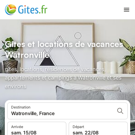
Gîtes et locations de vacances
Watronville
gîtes, locations, résidences de vacances,
appartements et campings à Watronville et ses
environs
Destination
Watronville, France
Arrivée
Départ
sam. 15/08
sam. 22/08