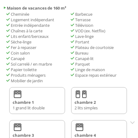
Maison de vacances de 160 m²
Cheminée
Barbecue
Logement indépendant
Terrasse
Entrée indépendante
Télévision
Chaînes à la carte
VOD (ex. Netflix)
Lits enfant/berceaux
Lave-linge
Sèche-linge
Portant
Fer à repasser
Plateau de courtoisie
Coin salon
Bureau
Canapé
Canapé-lit
Sol carrelé / en marbre
Parquet
Papier toilette
Linge de maison
Produits ménagers
Espace repas extérieur
Mobilier de jardin
chambre 1
chambre 2
1 grand lit double
2 lits simples
chambre 3
chambre 4