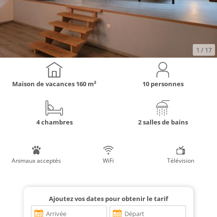
1
/ 17
Maison de vacances
160 m²
10 personnes
4 chambres
2 salles de bains
Animaux acceptés
WiFi
Télévision
Ajoutez vos dates pour obtenir le tarif