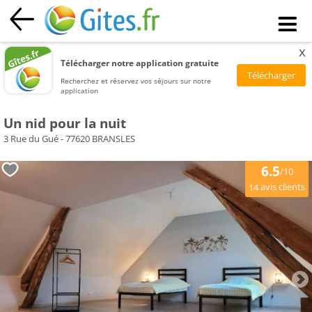
x
Télécharger notre application gratuite
Recherchez et réservez vos séjours sur notre
application
Un nid pour la nuit
3 Rue du Gué - 77620 BRANSLES
6.5
/10
avis clients
14