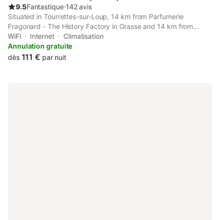
9.5
Fantastique
⋅
142 avis
Situated in Tourrettes-sur-Loup, 14 km from Parfumerie
Fragonard - The History Factory in Grasse and 14 km from
Musee International de la Parfumerie, La Tiny du Midi offers a
WiFi
Internet
Climatisation
garden and air conditioning.
Annulation gratuite
111 €
dès
par nuit