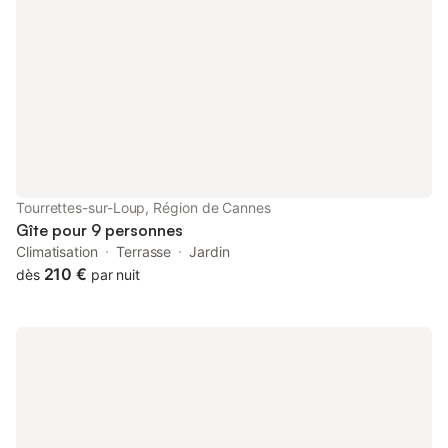
de chênes et de pins est l'endroit idéal pour passer vos
vacances en famille ou entre amis. Le logement se compose
comme suit : Au rez-de-chaussée, un séjour avec cheminée,
une grande cuisine/salle à manger, 2 chambres avec lit double,
une chambre avec 4 lits superposés, une salle de bain avec
douche, deux lavabos et toilettes séparées. À l'étage, un coin
TV en mezzanine avec un divan-convertible pour 2 personnes,
une suite parentale avec salle de bain avec 2 lavabos,
baignoire/douche et toilettes séparées. Au sous-sol, une cave
avec lave-linge et sèche-linge. La maison est connectée au
réseau par fibre optique et il y a un système audio Sonos / IKEA.
Tourrettes-sur-Loup, Région de Cannes
Il y a Netflix et Amazon Prime Video. La piscine chauffée de 15
Gîte pour 9 personnes
par 4 m. avec nettoyage automatique et débordement est
Climatisation
Terrasse
Jardin
entour
210 €
dès
par nuit