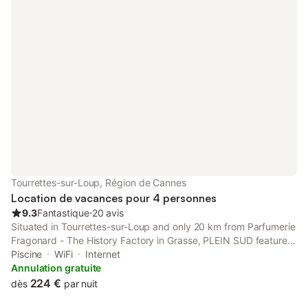
Tourrettes-sur-Loup, Région de Cannes
Location de vacances pour 4 personnes
9.3
Fantastique
⋅
20 avis
Situated in Tourrettes-sur-Loup and only 20 km from Parfumerie
Fragonard - The History Factory in Grasse, PLEIN SUD features
accommodation with mountain views, free WiFi and free private
Piscine
WiFi
Internet
parking.
Annulation gratuite
224 €
dès
par nuit