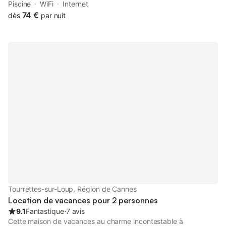
bar, around 13 km from Parfumerie Fragonard - The History
Piscine
WiFi
Internet
Factory in Grasse.
74 €
dès
par nuit
Tourrettes-sur-Loup, Région de Cannes
Location de vacances pour 2 personnes
9.1
Fantastique
⋅
7 avis
Cette maison de vacances au charme incontestable à