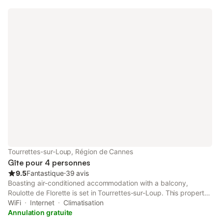
Tourrettes-sur-Loup, Région de Cannes
Gîte pour 4 personnes
9.5
Fantastique
⋅
39 avis
Boasting air-conditioned accommodation with a balcony,
Roulotte de Florette is set in Tourrettes-sur-Loup. This property
offers access to a terrace, table tennis, free private parking and
WiFi
Internet
Climatisation
free WiFi.
Annulation gratuite