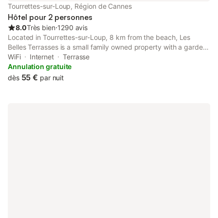
Tourrettes-sur-Loup, Région de Cannes
Hôtel pour 2 personnes
8.0
Très bien
⋅
1290 avis
Located in Tourrettes-sur-Loup, 8 km from the beach, Les
Belles Terrasses is a small family owned property with a garden,
rooms with panoramic views of the sea and free WiFi internet
WiFi
Internet
Terrasse
access. Free private parking is available on site.
Annulation gratuite
55 €
dès
par nuit