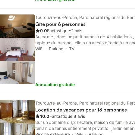
Tourouvre-au-Perche, Parc naturel régional du Per
Gîte pour 6 personnes
9.0
Fantastique
⋅
2 avis
Au calme , dans un petit hameau de 4 habitations
typique du perche , elle a un accès directe à un 
et profite d'un paysage boisé et vallonné .L'habita
WiFi
Parking
TV
personnes plus bébé : un séjour avec poutres et c
,une cuisine équipée ,3 chambres ,2 salles de bains
est une région à découvrir pour ses belles forêts d
16em , ses paysages de toute beauté . Près de la m
pourrons rendre visite aux chevaux et au vaches du
Annulation gratuite
prendre un panier pour les cueillettes de champign
pour prendre les grands animaux. IMPORTANT : C
lors de l'arrivee dans le gite (350 euros)
Tourouvre-au-Perche, Parc naturel régional du Per
Location de vacances pour 13 personnes
10.0
Fantastique
⋅
8 avis
Sur un domaine d'1,2 hectare, maison de famille av
terrain de tennis entièrement privatifs , jardin am
avec des salles d'eau privatives à chaque chambre.
Piscine extérieure
WiFi
Parking