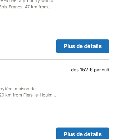
BUBERTRE, a property with a
 Bois-Francs, 47 km from
 Golf Course.
Plus de détails
152 €
dès
par nuit
bytère, maison de
 20 km from Flers-le-Houlme
Plus de détails