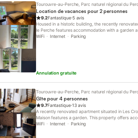
Tourouvre-au-Perche, Parc naturel régional du Per
Location de vacances pour 2 personnes
9.2
Fantastique
⋅
5 avis
Housed in a historic building, the recently renovat
le Perche features accommodation with a garden an
breakfast provides free private parking and full-da
WiFi
Internet
Parking
Annulation gratuite
Tourouvre-au-Perche, Parc naturel régional du Per
Gîte pour 4 personnes
9.7
Fantastique
⋅
13 avis
A recently renovated apartment situated in Les Cro
Maison features a garden. This property offers acce
private parking and free WiFi. The property is non
WiFi
Internet
Parking
km from Golf of Bois-Francs.