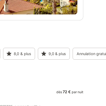
 que des
agitation. Le marché du samedi de
manoirs
Mortagne-au-Perche, le moulin à pain de
temps.
Bivilliers et le marché du vendredi de
s lacs et
Tourouvre ponctuent agréablement le
séjour. Les sentiers de randonnée du
e, de
Perche permettent d'explorer la région à
z dans la
pied.
vous
é de la
8,0
& plus
9,0
& plus
Annulation gratu
72 €
dès
par nuit