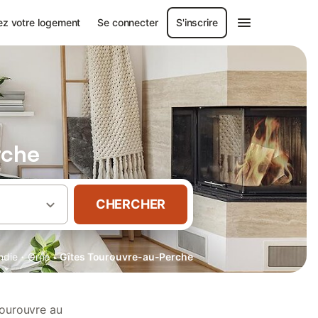
ez votre logement
Se connecter
S'inscrire
rche
CHERCHER
·
·
ndie
Orne
Gîtes Tourouvre-au-Perche
Tourouvre au