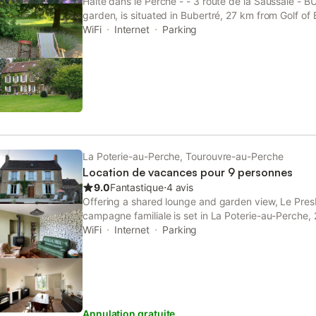
Halte dans le Perche - - 3 route de la Saussaie - 
garden, is situated in Bubertré, 27 km from Golf of
Halle au Blé, as well as 20 km from Flers-le-Houlme
WiFi
Internet
Parking
La Poterie-au-Perche, Tourouvre-au-Perche
Location de vacances pour 9 personnes
9.0
Fantastique
⋅
4 avis
Offering a shared lounge and garden view, Le Pres
campagne familiale is set in La Poterie-au-Perche,
Golf Course and 22 km from Manufacture Bohin.
WiFi
Internet
Parking
Annulation gratuite