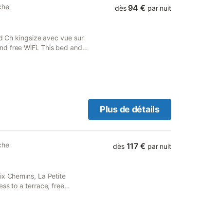
che
94 €
dès
par nuit
ed Ch kingsize avec vue sur
d free WiFi. This bed and
y security.
Plus de détails
che
117 €
dès
par nuit
ix Chemins, La Petite
ss to a terrace, free
-smoking and is located 23