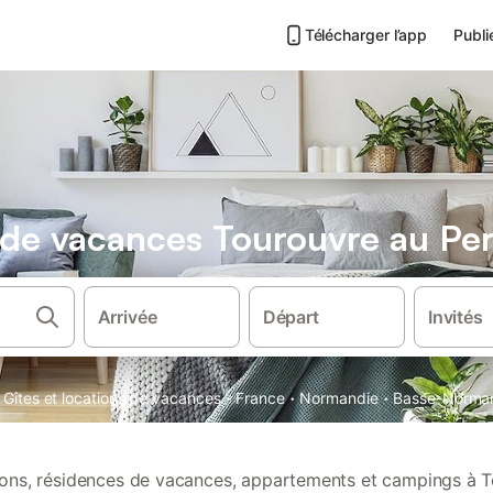
Télécharger l’app
Publi
s de vacances Tourouvre au Pe
Arrivée
Départ
Invités
·
·
·
Gîtes et locations de vacances
France
Normandie
Basse-Norma
tions, résidences de vacances, appartements et campings à 