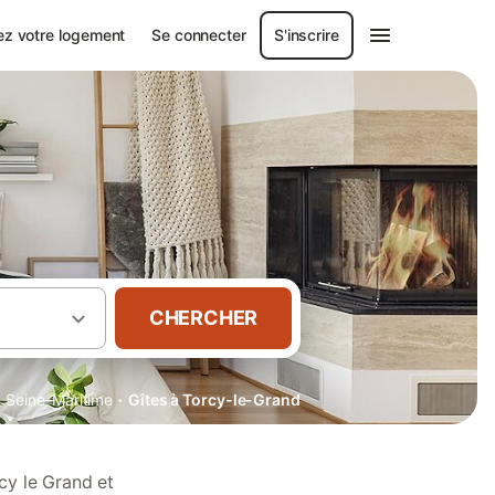
ez votre logement
Se connecter
S'inscrire
CHERCHER
·
·
Seine-Maritime
Gîtes à Torcy-le-Grand
cy le Grand et