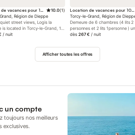
Location de vacances pour 10 personnes
10.0
(
1
)
Location de vacances pour 10 personnes
-Grand, Région de Dieppe
Torcy-le-Grand, Région de Diepp
quiet street views, Logis la
Demeure de 6 chambres (4 lits 2
e is located in Torcy-le-Grand, 17
personnes et 2 lits 1personne ) u
Dieppe Port. The property has
€
/
nuit
avec téléviseur , une véranda pou
dès
267 €
/
nuit
d inner courtyard views, and is
repas ( 12 personnes ) une cuisin
m Train Station of Dieppe.
équipée, un jardin de 1000 m2 .ri
,salon de jardin sur terrasse barb
Afficher toutes les offres
15 minutes de la plage de Dieppe
de ping-pong, baby foot. Canoë 
saut en parachute ,aérodrome,
découverte de bison,, promenade
possible à proximité.
ec un compte
 toujours nos meilleurs
s exclusives.