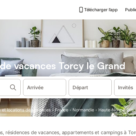
Télécharger l’app
Publi
s de vacances Torcy le Grand
Arrivée
Départ
Invités
·
·
·
s et locations de vacances
France
Normandie
Haute-Normandie
ons, résidences de vacances, appartements et campings à Tor