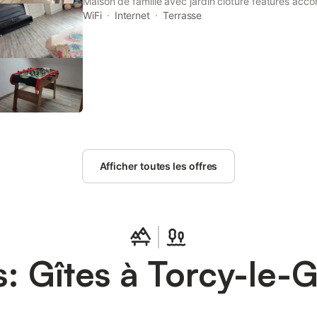
Maison de famille avec jardin cloturé features acc
Grand. This holiday home provides free private par
WiFi
Internet
Terrasse
free WiFi.
Afficher toutes les offres
: Gîtes à Torcy-le-