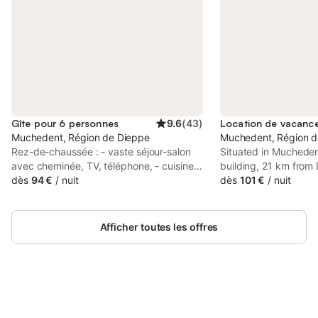
Gîte pour 6 personnes
9.6
(
43
)
Muchedent, Région de Dieppe
Muchedent, Région d
Rez-de-chaussée : - vaste séjour-salon
Situated in Muchedent
avec cheminée, TV, téléphone, - cuisine
building, 21 km from
ouverte (cuisinière : 3 feux gaz, 1 plaque
dès
94 €
/
nuit
Longère Des Nuits De
dès
101 €
/
nuit
électrique, évier double bac, lave-
and breakfast with a
vaisselle, micro-ondes), En 1/2 niveau
Both free WiFi and pa
inférieur : - petit espace jeux, - cave (wc,
accessible at the be
Afficher toutes les offres
lave-linge). Etage : - 1 chambre (2 lits 1
of charge.
personne 90x190cm), - 2 chambres (1 lit
2 personnes 160x200cm), - salle de
bains (baignoire, douche et wc). Lit bébé.
Extérieurs: Garage avec table de ping-
pong, vélos. Après avoir regardé l'eau
Connectez-vous et économisez
Se connecter