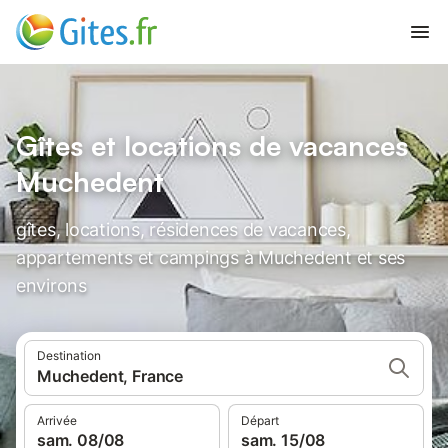
Gîtes et locations de vacances
Muchedent
gîtes, locations, résidences de vacances,
appartements et campings à Muchedent et ses
environs
Destination
Muchedent, France
Arrivée
Départ
sam. 08/08
sam. 15/08