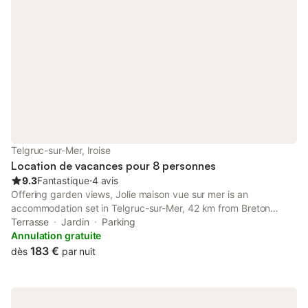
caution de 500 euros pour dégât et ménage. -À la fin de votre
séjour vous devrez tenir compte de la fiche ménage que vous
aurez dans le logement. Chaque tache non effectuée sera
déduite de votre caution.
Telgruc-sur-Mer, Iroise
Location de vacances pour 8 personnes
9.3
Fantastique
⋅
4 avis
Offering garden views, Jolie maison vue sur mer is an
accommodation set in Telgruc-sur-Mer, 42 km from Breton
County Museum and 43 km from Quimper Train Station. This
Terrasse
Jardin
Parking
beachfront property offers access to a terrace and free private
Annulation gratuite
parking.
183 €
dès
par nuit