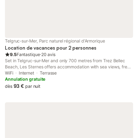
Telgruc-sur-Mer, Parc naturel régional d'Armorique
Location de vacances pour 2 personnes
9.5
Fantastique
⋅
20 avis
Set in Telgruc-sur-Mer and only 700 metres from Trez Bellec
Beach, Les Sternes offers accommodation with sea views, free
WiFi and free private parking. With garden views, this
WiFi
Internet
Terrasse
accommodation features a terrace.
Annulation gratuite
93 €
dès
par nuit