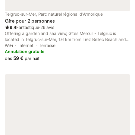
spécialisés, est fortement recommandée. Sur le chemin, ne
manquez pas le village médiéval de Locronan, considéré
Telgruc-sur-Mer, Parc naturel régional d'Armorique
comme l'un des plus beaux villages de France et qui a servi de
Gîte pour 2 personnes
décor à de nomb
9.4
Fantastique
⋅
26 avis
Offering a garden and sea view, Gîtes Merour - Telgruc is
located in Telgruc-sur-Mer, 1.6 km from Trez Bellec Beach and
38 km from Breton County Museum. This beachfront property
WiFi
Internet
Terrasse
offers access to free WiFi and free private parking.
Annulation gratuite
59 €
dès
par nuit