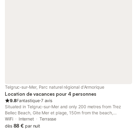
Telgruc-sur-Mer, Parc naturel régional d'Armorique
Location de vacances pour 4 personnes
9.8
Fantastique
⋅
7 avis
Situated in Telgruc-sur-Mer and only 200 metres from Trez
Bellec Beach, Gite Mer et plage, 150m from the beach,
Stereden Ar Mor features accommodation with sea views, free
WiFi
Internet
Terrasse
WiFi and free private parking.
88 €
dès
par nuit