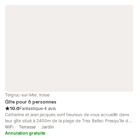
Telgruc-sur-Mer, Iroise
Gîte pour 6 personnes
10.0
Fantastique
⋅
4 avis
Catherine et jean jacques sont heureux de vous accueillir dans
leur gîte situé à 2400m de la plage de Trez Bellec Presqu’île de
Crozon . Logement idéal pour les pêcheurs ( le patron sera vous
WiFi
Terrasse
Jardin
conseiller sur les spots et poissons ) Gîte de + de 50m2 situé à
Annulation gratuite