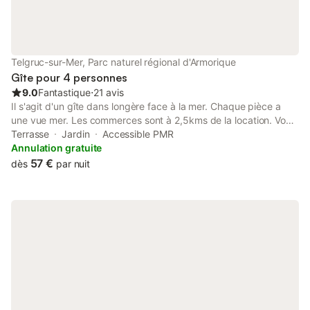
Telgruc-sur-Mer, Parc naturel régional d'Armorique
Gîte pour 4 personnes
9.0
Fantastique
⋅
21 avis
Il s'agit d'un gîte dans longère face à la mer. Chaque pièce a
une vue mer. Les commerces sont à 2,5kms de la location. Vous
pouvez faire de nombreuses balades par les sentiers côtiers. -
Terrasse
Jardin
Accessible PMR
chambre lit double, armoire, table de chevet. -Mezzanine lit
Annulation gratuite
double (pour adolescents ou grands enfants) Lors de votre
57 €
dès
par nuit
réservation vous versez une caution de 500€ (dégât et
ménage). -Une fiche ménage est à votre disposition dans le
gîte. Chaque tâche non faite sera déduite de votre caution.