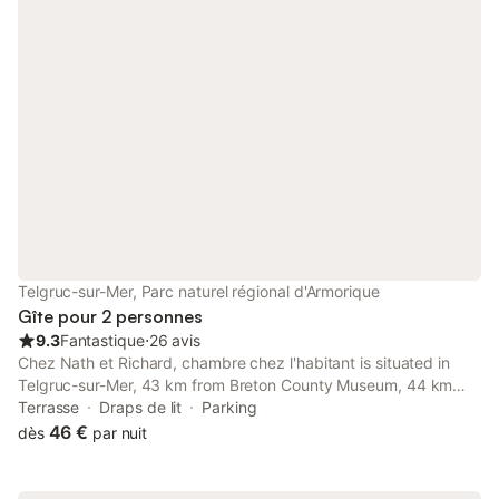
Telgruc-sur-Mer, Parc naturel régional d'Armorique
Gîte pour 2 personnes
9.3
Fantastique
⋅
26 avis
Chez Nath et Richard, chambre chez l'habitant is situated in
Telgruc-sur-Mer, 43 km from Breton County Museum, 44 km
from Quimper Train Station, and 43 km from Le Palais des
Terrasse
Draps de lit
Parking
Evêques de Quimper.
46 €
dès
par nuit