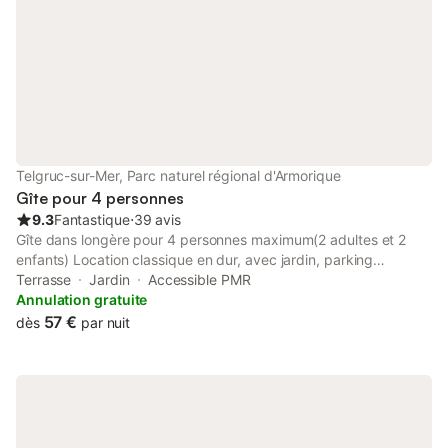
Telgruc-sur-Mer, Parc naturel régional d'Armorique
Gîte pour 4 personnes
9.3
Fantastique
⋅
39 avis
Gîte dans longère pour 4 personnes maximum(2 adultes et 2
enfants) Location classique en dur, avec jardin, parking
voitures. Vue sur baie de Douarnenez. Commerces à 2,5kms.
Terrasse
Jardin
Accessible PMR
Divers loisirs. Location toute l'année. -La chambre comprend 1
Annulation gratuite
lit double avec ses tables de chevet , une armoire. -La
57 €
dès
par nuit
mezzanine comprend un lit deux places. Le matelas est au sol.
L'accès à cette pièce est indiqué pour adolescents ou grands
enfants. Pas possible de se mettre complètement debout. -Le
linge de lit est fourni. -vous devez apporter vos serviettes de
toilette. -Départ demandé avant 10h. -Animaux acceptés avec
surplus de 50 euros. -À votre réservation vous versez une