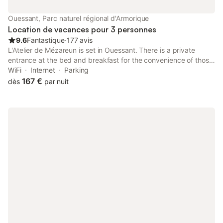
Ouessant, Parc naturel régional d'Armorique
Location de vacances pour 3 personnes
9.6
Fantastique
⋅
177 avis
L'Atelier de Mézareun is set in Ouessant. There is a private
entrance at the bed and breakfast for the convenience of those
who stay. The bed and breakfast offers quiet street views, a
WiFi
Internet
Parking
sun terrace, a 24-hour front desk, and free WiFi is available.
167 €
dès
par nuit