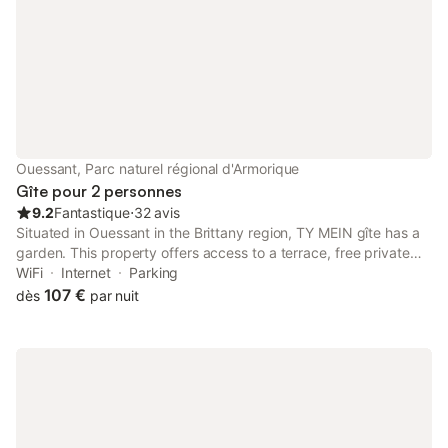
Ouessant, Parc naturel régional d'Armorique
Gîte pour 2 personnes
9.2
Fantastique
⋅
32 avis
Situated in Ouessant in the Brittany region, TY MEIN gîte has a
garden. This property offers access to a terrace, free private
parking and free WiFi.
WiFi
Internet
Parking
107 €
dès
par nuit