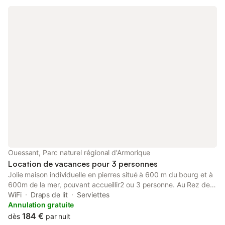
Ouessant, Parc naturel régional d'Armorique
Location de vacances pour 3 personnes
Jolie maison individuelle en pierres situé à 600 m du bourg et à
600m de la mer, pouvant accueillir2 ou 3 personne. Au Rez de
chaussé, cuisine et séjour, salon avec cheminé. A l’étage 1 très
WiFi
Draps de lit
Serviettes
grand lit et 1 lit simple ( plus lit bb) ou 3 lits simples, ainsi qu’une
Annulation gratuite
salle de bain( douche) et wc sépar. Le tout surun jardin clos de
184 €
dès
par nuit
murs pour votre ami à 4 pattes . Notre Tarif est TOUT COMPRIS