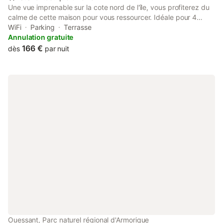
Une vue imprenable sur la cote nord de l'île, vous profiterez du
calme de cette maison pour vous ressourcer. Idéale pour 4
personnes, nous pouvons accueillir confortablement jusque 6
WiFi
Parking
Terrasse
personnes. Un jardin clos accueillera vos enfants en toute
Annulation gratuite
sécurité. Les promenades au départ de la maison comblerons
166 €
dès
par nuit
les randonneurs et les flâneurs. Les terrasses au Sud et au Nord
vous permettrons de profiter des extérieurs suivant l'orientation
des vents et du soleil.
Ouessant, Parc naturel régional d'Armorique