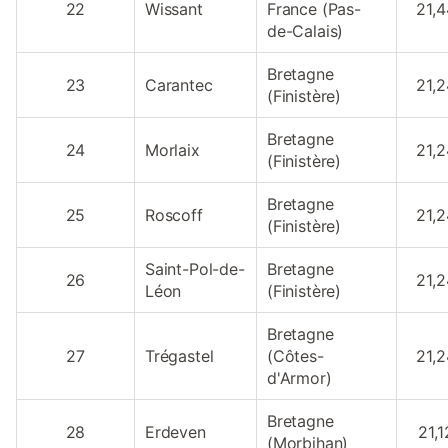
22
Wissant
France (Pas-
21,4
de-Calais)
Bretagne
23
Carantec
21,2
(Finistère)
Bretagne
24
Morlaix
21,2
(Finistère)
Bretagne
25
Roscoff
21,2
(Finistère)
Saint-Pol-de-
Bretagne
26
21,2
Léon
(Finistère)
Bretagne
27
Trégastel
(Côtes-
21,2
d'Armor)
Bretagne
28
Erdeven
21,1
(Morbihan)