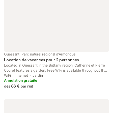
Ouessant, Parc naturel régional d'Armorique
Location de vacances pour 2 personnes
Located in Ouessant in the Brittany region, Catherine et Pierre
Couret features a garden. Free WiFi is available throughout the
property. Towels and bed linen are provided in the bed and
WiFi
Internet
Jardin
breakfast. The accommodation is non-smoking.
Annulation gratuite
86 €
dès
par nuit