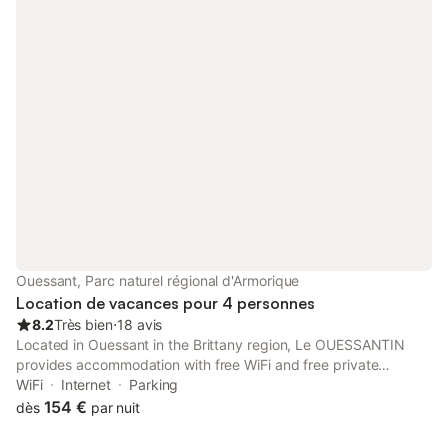
Ouessant, Parc naturel régional d'Armorique
Location de vacances pour 4 personnes
8.2
Très bien
⋅
18 avis
Located in Ouessant in the Brittany region, Le OUESSANTIN
provides accommodation with free WiFi and free private
parking. This bed and breakfast features a bar. Featuring family
WiFi
Internet
Parking
rooms, this property also provides guests with a terrace.
154 €
dès
par nuit