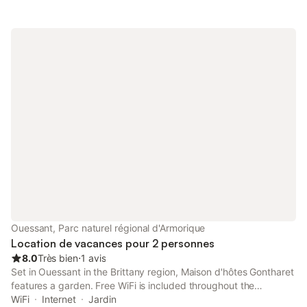
Ouessant, Parc naturel régional d'Armorique
Location de vacances pour 2 personnes
8.0
Très bien
⋅
1 avis
Set in Ouessant in the Brittany region, Maison d'hôtes Gontharet
features a garden. Free WiFi is included throughout the
property.
WiFi
Internet
Jardin