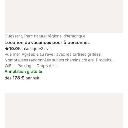
Ouessant, Parc naturel régional d'Armorique
Location de vacances pour 5 personnes
10.0
Fantastique
⋅
2 avis
Vue mer. Agréable au réveil avec les tartines grillées!
Nombreuses randonnées sur les chemins côtiers. Produits
locaux, poissons frais, légumes bios et fromages fabriqués sur
WiFi
Parking
Draps de lit
place.Vive les vacances😎
Annulation gratuite
178 €
dès
par nuit