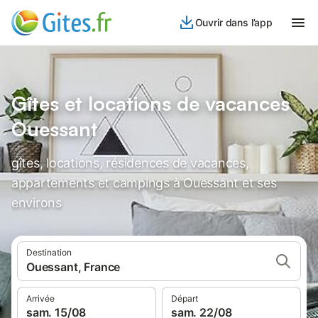
Ouvrir dans l’app
Gîtes et locations de vacances
Ouessant
gîtes, locations, résidences de vacances,
appartements et campings à Ouessant et ses
environs
Destination
Ouessant, France
Arrivée
Départ
sam. 15/08
sam. 22/08