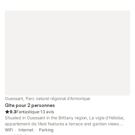
( draps, serviettes de toilette,ménage,taxe de
séjour,conciergerie
Ouessant, Parc naturel régional d'Armorique
Gîte pour 2 personnes
9.3
Fantastique
⋅
13 avis
Situated in Ouessant in the Brittany region, La vigie d'Héloïse,
appartement de l'Aod features a terrace and garden views.
Featuring free WiFi throughout the property, the non-smoking
WiFi
Internet
Parking