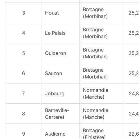
Bretagne
3
Houat
25,
(Morbihan)
Bretagne
4
Le Palais
25,
(Morbihan)
Bretagne
5
Quiberon
25,
(Morbihan)
Bretagne
6
Sauzon
25,
(Morbihan)
Normandie
7
Jobourg
24,
(Manche)
Barneville-
Normandie
8
24,
Carteret
(Manche)
Bretagne
9
Audierne
22,
(Finistère)