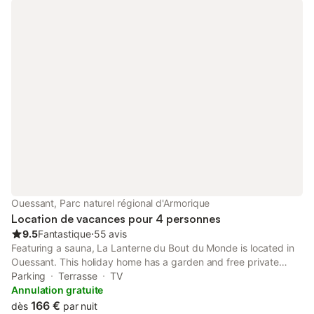
(barbecue, salon de jardin, relax). Les draps de lit sont fournis.
Pas les serviettes de toilette ni torchons. Réservation pour 3
nuits minimum. Juillet et aout à la semaine uniquement. Maison
labellisée 2 étoiles *
Ouessant, Parc naturel régional d'Armorique
Location de vacances pour 4 personnes
9.5
Fantastique
⋅
55 avis
Featuring a sauna, La Lanterne du Bout du Monde is located in
Ouessant. This holiday home has a garden and free private
parking. Outdoor seating is also available at the holiday home.
Parking
Terrasse
TV
Annulation gratuite
166 €
dès
par nuit