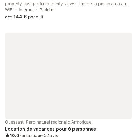
property has garden and city views. There is a picnic area and
guests can make use of free WiFi and free private parking.
WiFi
Internet
Parking
144 €
dès
par nuit
Ouessant, Parc naturel régional d'Armorique
Location de vacances pour 6 personnes
10.0
Fantastique
⋅
52 avis