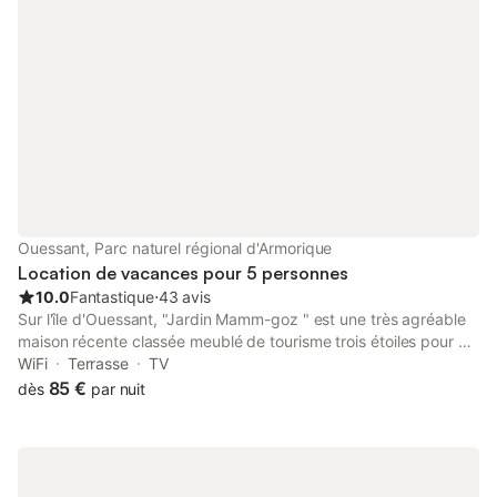
Ouessant, Parc naturel régional d'Armorique
Location de vacances pour 5 personnes
10.0
Fantastique
⋅
43 avis
Sur l'île d'Ouessant, "Jardin Mamm-goz " est une très agréable
maison récente classée meublé de tourisme trois étoiles pour 5
personnes, très lumineuse, bien agencée et spacieuse et très
WiFi
Terrasse
TV
confortable. Non mitoyenne et entourée de murs, elle offre un
85 €
dès
par nuit
jardinet et une terrasse ensoleillée jusqu'au soir. N'hésitez pas à
nous contacter... Idéalement située dans le bourg de Lampaul
sur l'île d'Ouessant, centre de vie, à proximité immédiate des
commerces, à 100 m du port de Lampaul (pêche, club de voile,
kayak et plongée)... Vous admirerez la baie de Lampaul des