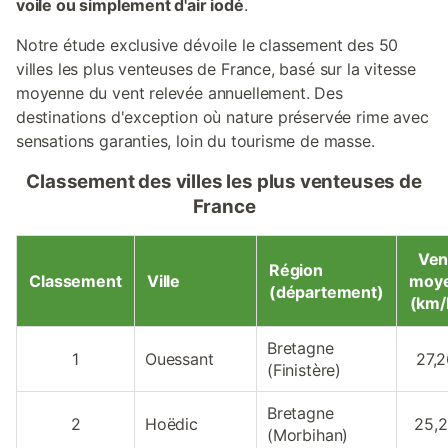
voile ou simplement d'air iodé
.
Notre étude exclusive dévoile le classement des 50
villes les plus venteuses de France, basé sur la vitesse
moyenne du vent relevée annuellement. Des
destinations d'exception où nature préservée rime avec
sensations garanties, loin du tourisme de masse.
Classement des villes les plus venteuses de
France
Ven
Région
Classement
Ville
moy
(département)
(km/
Bretagne
1
Ouessant
27,
(Finistère)
Bretagne
2
Hoëdic
25,
(Morbihan)