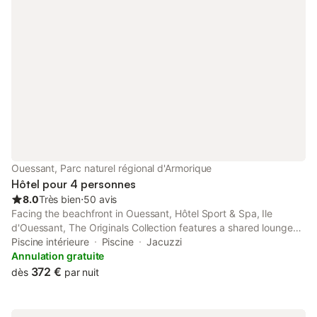
Ouessant, Parc naturel régional d'Armorique
Hôtel pour 4 personnes
8.0
Très bien
⋅
50 avis
Facing the beachfront in Ouessant, Hôtel Sport & Spa, Ile
d'Ouessant, The Originals Collection features a shared lounge
and a terrace. Providing a restaurant, the property also has a
Piscine intérieure
Piscine
Jacuzzi
garden, as well as an indoor pool and a sauna.
Annulation gratuite
372 €
dès
par nuit