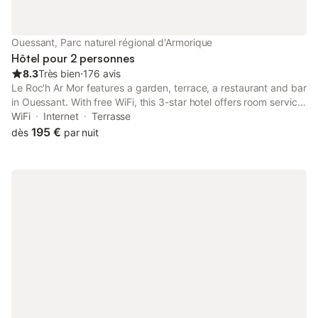
Ouessant, Parc naturel régional d'Armorique
Hôtel pour 2 personnes
8.3
Très bien
⋅
176 avis
Le Roc'h Ar Mor features a garden, terrace, a restaurant and bar
in Ouessant. With free WiFi, this 3-star hotel offers room service.
Brest Bretagne Airport is 59 km away.
WiFi
Internet
Terrasse
195 €
dès
par nuit