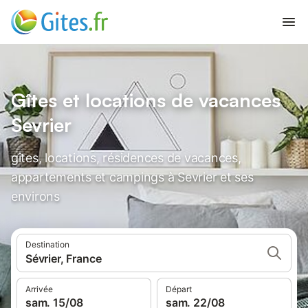
Gîtes et locations de vacances
Sevrier
gîtes, locations, résidences de vacances,
appartements et campings à Sevrier et ses
environs
Destination
Sévrier, France
Arrivée
Départ
sam. 15/08
sam. 22/08