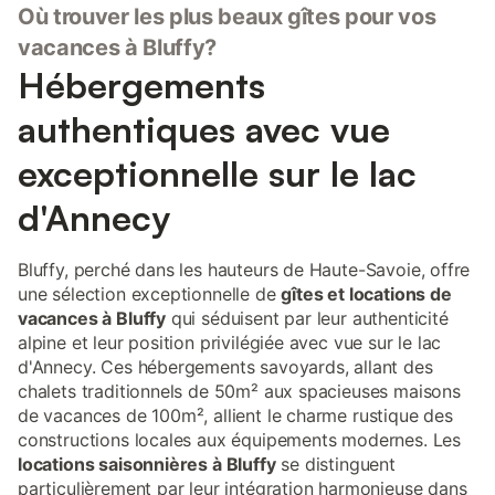
Où trouver les plus beaux gîtes pour vos
et poêle à bois 🌞 Extérieurs Terrasse de 30 m² avec mobilier
extérieur Balcon Terrain d’environ 150 m² Un espace idéal pour
vacances à Bluffy?
profiter des beaux jours, prendre ses repas dehors ou
Hébergements
simplement se détendre après une journée d’activités. 📍 Accès
🕑 À 15 minutes d’Annecy 🏖️ À 5 minutes des plages de
authentiques avec vue
Menthon-Saint-Bernard et Talloires 🎿 À 30 minutes des stations
de La Clusaz et du Grand-Bornand ✈️ À 45 minutes de Genève
exceptionnelle sur le lac
🚍 Arrêt de car à proximité 🗓️ À proximité 🏖️ Plages du lac
d’Annecy 🚴 Pistes cyclables & location de vélos 🪂 Parapente
d'Annecy
(col de la Forclaz à proximité) 🥾 Randonnées (Dents d
Bluffy, perché dans les hauteurs de Haute-Savoie, offre
une sélection exceptionnelle de
gîtes et locations de
vacances à Bluffy
qui séduisent par leur authenticité
alpine et leur position privilégiée avec vue sur le lac
d'Annecy. Ces hébergements savoyards, allant des
chalets traditionnels de 50m² aux spacieuses maisons
de vacances de 100m², allient le charme rustique des
constructions locales aux équipements modernes. Les
locations saisonnières à Bluffy
se distinguent
particulièrement par leur intégration harmonieuse dans