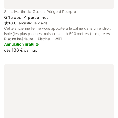
lit sont inclus, ainsi que gaz, eau, bois, eau, etc ... comme aussi
un changement dans le nettoyage au samedi. La Maison aux
Saint-Martin-de-Gurson, Périgord Pourpre
Volets Bleus »ou traduit:« La maison aux volets bleus
Gîte pour 4 personnes
10.0
Fantastique
⋅
7 avis
Cette ancienne ferme vous apportera le calme dans un endroit
isolé (les plus proches maisons sont à 500 mètres ). Le gite est
sur un terrain d'un hectare avec un petit étang (possibilité de
Piscine intérieure
Piscine
WiFi
pécher et cela plaira beaucoup aux enfants puisque la prise est
Annulation gratuite
assuré à chaque fois) Des moutons très dociles viendront
106 €
dès
par nuit
manger dans vos mains (trés sympathique pour les enfants). Le
calme, l'espace, la vue sont sûrement les atouts majeurs de
cette location.