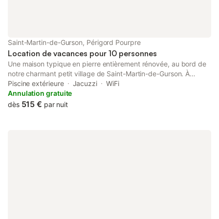
Saint-Martin-de-Gurson, Périgord Pourpre
Location de vacances pour 10 personnes
Une maison typique en pierre entièrement rénovée, au bord de
notre charmant petit village de Saint-Martin-de-Gurson. À
quelques pas de la boulangerie, de l'épicerie, du bar-restaurant,
Piscine extérieure
Jacuzzi
WiFi
de l'aire de jeux et du court de tennis Mais 100% calme et privé!
Annulation gratuite
Avec jardin tropical, vues exceptionnelles sur les bois et les
515 €
dès
par nuit
champs. Piscine privée chauffée et jacuzzi! Parking privé! Entre
St Emillion et Bergerac, à seulement 10 km de l’autoroute
Bordeaux-Périgueux.