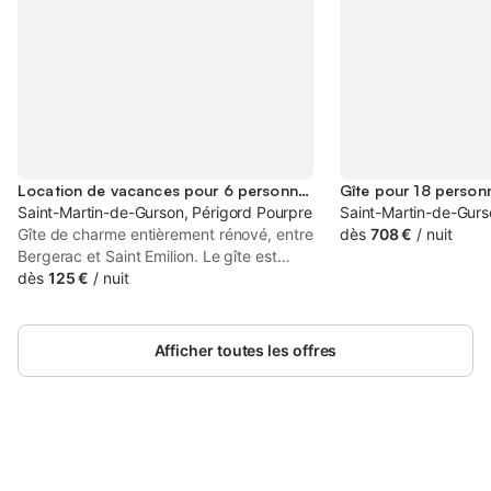
Location de vacances pour 6 personnes
Gîte pour 18 person
Saint-Martin-de-Gurson, Périgord Pourpre
Saint-Martin-de-Gurs
Gîte de charme entièrement rénové, entre
dès
708 €
/
nuit
Bergerac et Saint Emilion. Le gîte est
mitoyen à la maison des propriétaires.
dès
125 €
/
nuit
Idéalement situé entre la Dordogne et les
vignobles girondins, le Gîte de la
Lézardière peut accueillir six personnes
Afficher toutes les offres
confortablement. De plain-pied, il
comprend une pièce de vie avec cuisine
équipée, séjour/salon avec cheminée,
une très belle chambre avec un lit en
160, salle d'eau avec wc. Lit parapluie
sur demande. Une deuxième chambre à
Connectez-vous et économisez
Se connecter