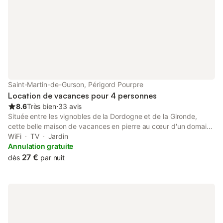
Saint-Martin-de-Gurson, Périgord Pourpre
Location de vacances pour 4 personnes
8.6
Très bien
⋅
33 avis
Située entre les vignobles de la Dordogne et de la Gironde,
cette belle maison de vacances en pierre au cœur d'un domaine
viticole certifié en agriculture biologique est idéale pour
WiFi
TV
Jardin
découvrir la région. Elle dispose d'un grand jardin (3000m2) et
Annulation gratuite
joli, arboré et fleuri, avec terrasse et chaises longues. Vue sur la
27 €
dès
par nuit
campagne environnante. Tranquillité garantie. Randonnées,
balades à vélo, routes des vins, marchés, découverte des
villages et sites du Périgord, vous avez de quoi faire ici. Les
restaurants et commerces les plus proches se situent à 10
minutes de la propriété, tout comme la gare (ligne
Bordeaux/Périgueux. Bergerac est à 45 minutes en voiture,