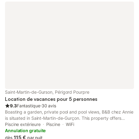
cuisine entièrement équipée Adapté aux enfants: nombreuses
installations pour (petits) enfants, aire de jeux pour enfants à
proximité. Jardin privé avec balançoire et toboggan, terrasses
tout autour, parking privé Possibilité de rencontrer 2 ou 3 autres
familles sur le domaine mais en même temps l'intimité de votre
maison et de votre jardin. Endroit calme mais pas éloigné;
boulangerie et épicerie à 350m. Supermarché à 10 minutes.
Une énorme diversité de sites ou d'activités (sportives) dans le
voisinage immédiat.
Saint-Martin-de-Gurson, Périgord Pourpre
Location de vacances pour 5 personnes
9.3
Fantastique
⋅
30 avis
Boasting a garden, private pool and pool views, B&B chez Annie
is situated in Saint-Martin-de-Gurçon. This property offers
access to a terrace, table tennis, free private parking and free
Piscine extérieure
Piscine
WiFi
WiFi.
Annulation gratuite
115 €
dès
par nuit