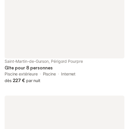
Saint Emilion à 35 minutes et Bordeaux à 1 heure. Baignade
surveillée au centre de loisirs du Lac de Gurson (Pavillon Bleu) à
10 minutes. Possibilité de balades de découverte dans les
vignes du domaine avec le vigneron. À l'intérieur, le logement
est tout confort et entièrement équipé, cuisine, salle à manger,
salon, 1 chambre avec un lit double et une chambre avec 2 lits
simples, salle d'eau et WC séparé. Linge de maison et de lit
fourni. Une cheminée est à disposition pour un bon feu lorsque
la saison s'y prête.Maison de vacances dans un domaine viticole
en Dordogne avec jardin
Saint-Martin-de-Gurson, Périgord Pourpre
Gîte pour 8 personnes
Piscine extérieure
Piscine
Internet
227 €
dès
par nuit