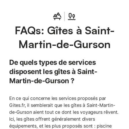
même si vous le souhaitez dans la petite mais pratique cuisine
(avec micro-ondes, plaque céramique 2 feux, cafetière Senseo,
bouilloire et toute la vaisselle, couverts, casseroles et poêles) ou
dans la cuisine extérieure. Il y a 2 chambres séparées (1
FAQs: Gîtes à Saint-
chambre fermée et 1 mezzanine de 3x3 avec un total de 4 à 5
lits de 90x200, placés ensemble ou séparément). Nous sommes
bien équipés pour les petits enfants: il y a des lits de bébé avec
Martin-de-Gurson
leurs accessoires, des bains bébé, des chaises pour enfants,
des livres et des jouets. Chaque gîte dispose d'un coin salon
confortable avec canapé (CD, TV et DVD), d'une salle à manger
De quels types de services
avec table à manger, d’une kitchenette et d'une salle de bain
avec baignoire et très grande douche. Chaque
disposent les gîtes à Saint-
Martin-de-Gurson ?
En ce qui concerne les services proposés par
Gites.fr, il semblerait que les gîtes à Saint-Martin-
de-Gurson aient tout ce dont les voyageurs rêvent.
Ici, les gîtes offrent généralement divers
équipements, et les plus proposés sont : piscine