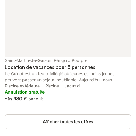
en perceptive.
Saint-Martin-de-Gurson, Périgord Pourpre
Location de vacances pour 5 personnes
Le Guinot est un lieu privilégié où jeunes et moins jeunes
peuvent passer un séjour inoubliable. Aujourd'hui, nous
proposons à nos vacanciers 5 habitations d’hôtes charmantes
Piscine extérieure
Piscine
Jacuzzi
avec piscine chauffée, sauna extérieur panoramique, jacuzzi,
Annulation gratuite
aire de jeux, boulodrome, braséro et cuisine d'été. Lors de la
980 €
dès
par nuit
transformation de l'ancienne cave à vin en 5 habitations, le plus
grand nombre possible d'éléments anciens ont été conservés,
combinés avec des touches modernes. Les maisons d'hôtes
Afficher toutes les offres
(petites maisons) sont idéales pour les familles mais aussi si
vous n'êtes que vous deux, elles sont confortables et offrent
toute l'intimité et le luxe. Vous pouvez préparer un repas vous-