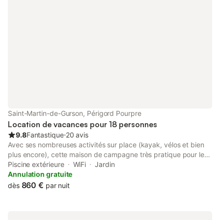
Saint-Martin-de-Gurson, Périgord Pourpre
Location de vacances pour 18 personnes
9.8
Fantastique
⋅
20 avis
Avec ses nombreuses activités sur place (kayak, vélos et bien
plus encore), cette maison de campagne très pratique pour les
familles a décidément tout pour vous plaire. L'hébergement
Piscine extérieure
WiFi
Jardin
dispose d'un parking sur place, de là vous pourrez aisément
Annulation gratuite
faire le trajet de 12 minutes jusqu'à Lac de Gurson ou de 20
860 €
dès
par nuit
minutes jusqu'à Plage des Bardoulets. Offrez-vous un délicieux
moment de détente auprès d'une plage à proximité où prendre
un bain de soleil sur une serviette de plage, savourez une pause