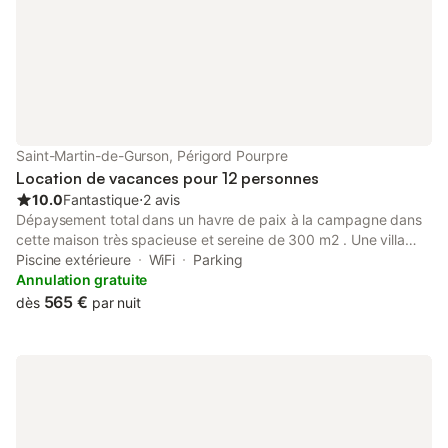
Saint-Martin-de-Gurson, Périgord Pourpre
Location de vacances pour 12 personnes
10.0
Fantastique
⋅
2 avis
Dépaysement total dans un havre de paix à la campagne dans
cette maison très spacieuse et sereine de 300 m2 . Une villa
tout confort avec piscine chauffée et sécurisée avec un volet
Piscine extérieure
WiFi
Parking
roulant immergé sur un terrain de 13000m2 clôturé, ,wifi ,
Annulation gratuite
pisciniste, jardinier, barbecue . Village à 3 min en voiture où
565 €
dès
par nuit
vous trouverez boulangerie, supérette tabac , Bureau de poste ,
cours de tennis gratuit et à 10 min en voiture d’une zone
commerciale très complète ( Intermarché /Fnac/ pharmacie / Mc
Donald / Sport 2000) restaurants variés dans la région … Au
cœur des vignes vous pourrez profiter de Saint Emilion et
Bergerac à 25 min , Bordeaux à 1 h en voiture et 40 min en TER
. Arcachon,Dune du pilât,Cap Ferret a 1 h45 de belles balades