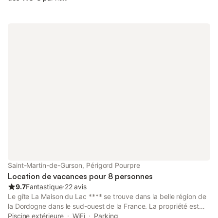
Saint-Martin-de-Gurson, Périgord Pourpre
Location de vacances pour 8 personnes
9.7
Fantastique
⋅
22 avis
Le gîte La Maison du Lac **** se trouve dans la belle région de
la Dordogne dans le sud-ouest de la France. La propriété est
entourée de producteurs de vin locaux et bien placée entre St
Piscine extérieure
WiFi
Parking