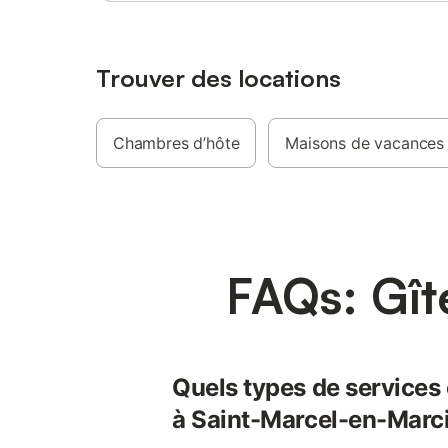
40 € Tarif week-end : 200 €. Pour séjour
sur mesure n'hésitez pas à nous contacter.
TARIF WEEK END, ou personnalisé, nous
consulter.
Trouver des locations
Chambres d’hôte
Maisons de vacances
FAQs: Gît
Quels types de services o
à Saint-Marcel-en-Marcil