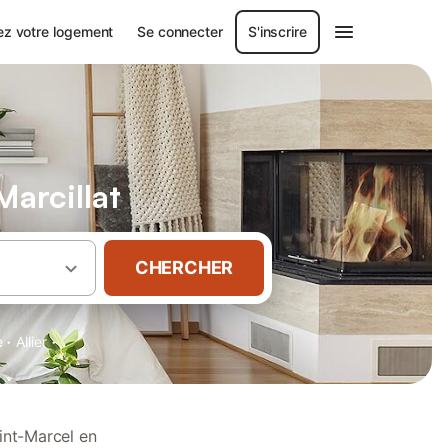
ez votre logement
Se connecter
S'inscrire
Marcillat
CHERCHER
·
·
e
Allier
int-Marcel en