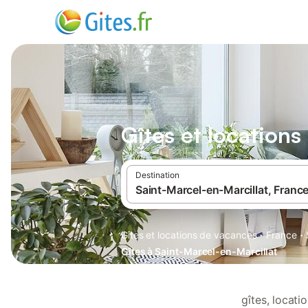
Gîtes et locations
Destination
·
·
Gîtes et locations de vacances
France
Gîtes à Saint-Marcel-en-Marcillat
gîtes, locat