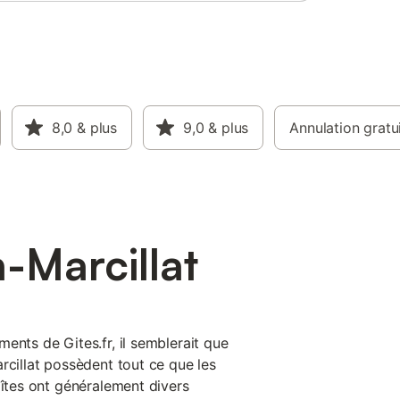
8,0
& plus
9,0
& plus
Annulation gratu
-Marcillat
ents de Gites.fr, il semblerait que
rcillat possèdent tout ce que les
gîtes ont généralement divers