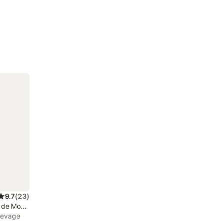
9.7
(
23
)
n de Montluçon
élevage