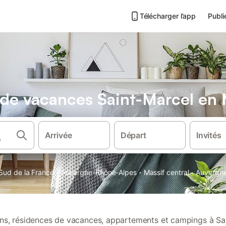
Télécharger l’app
Publi
 de vacances Saint-Marcel en 
Arrivée
Départ
Invités
·
·
·
Sud de la France
Auvergne-Rhône-Alpes
Massif central
Auvergn
ions, résidences de vacances, appartements et campings à Sa