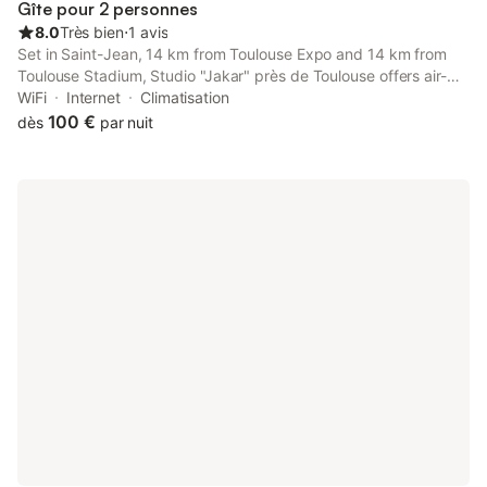
Gîte pour 2 personnes
8.0
Très bien
⋅
1 avis
Set in Saint-Jean, 14 km from Toulouse Expo and 14 km from
Toulouse Stadium, Studio "Jakar" près de Toulouse offers air-
conditioned accommodation with a terrace and free WiFi.
WiFi
Internet
Climatisation
100 €
dès
par nuit