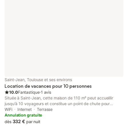
Saint-Jean, Toulouse et ses environs
Location de vacances pour 10 personnes
10.0
Fantastique
⋅
1 avis
Située à Saint-Jean, cette maison de 110 m² peut accueillir
jusqu'à 10 voyageurs et constitue un point de chute pour
explorer les environs. La propriété se trouve à 1,5 km du centre-
WiFi
Internet
Terrasse
ville et de L'Union, tandis que le lac et la gare ferroviaire sont
Annulation gratuite
accessibles à 2,5 km. L'intérieur est réparti sur 4 chambres,
332 €
dès
par nuit
comprenant un grand lit king size et un canapé-lit, ainsi que 2