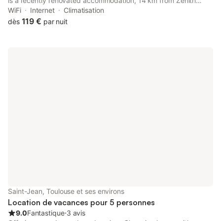
is a recently renovated accommodation, 14 km from Zénith
Toulouse Métropole and 14 km from Toulouse Expo. The air-
WiFi
Internet
Climatisation
conditioned accommodation is 14 km from Toulouse Stadium.
119 €
dès
par nuit
Saint-Jean, Toulouse et ses environs
Location de vacances pour 5 personnes
9.0
Fantastique
⋅
3 avis