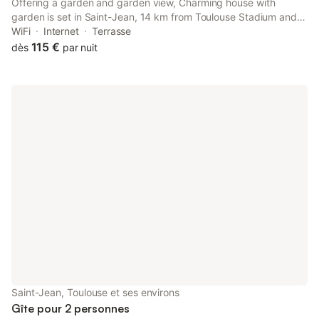
Offering a garden and garden view, Charming house with
garden is set in Saint-Jean, 14 km from Toulouse Stadium and
16 km from Zénith Toulouse Métropole. This property offers
WiFi
Internet
Terrasse
access to a terrace and free private parking.
115 €
dès
par nuit
Saint-Jean, Toulouse et ses environs
Gîte pour 2 personnes