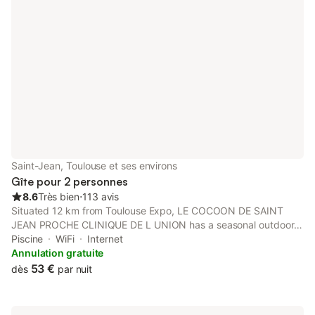
Saint-Jean, Toulouse et ses environs
Gîte pour 2 personnes
8.6
Très bien
⋅
113 avis
Situated 12 km from Toulouse Expo, LE COCOON DE SAINT
JEAN PROCHE CLINIQUE DE L UNION has a seasonal outdoor
pool, free WiFi, and free private parking for guests who drive.
Piscine
WiFi
Internet
Annulation gratuite
53 €
dès
par nuit