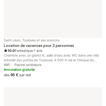
transports en commun jusqu'a
Chambres louées sép
Saint-Jean, Toulouse et ses environs
Location de vacances pour 2 personnes
10.0
Fantastique
⋅
1 avis
Chambre avec un grand lit, salle d'eau avec WC dans une villa
arborée aux portes de Toulouse. A 500 m de la Clinique de
l'Union, de Calicéo et du Centre de formation Aromathérapie,
WiFi
Piscine extérieure
Magnétisme et Hypnose (12 minutes à pied). Environnement
Annulation gratuite
très calme. Services : WIFI, lave linge, parking. Pas d'animaux et
95 €
dès
par nuit
non fumeurs dans la villa. Piscine derrière la maison accessible
en saison. Sortie N° 1 :Union - Montrabe ( A68) Repas et petit
déjeuner possibles avec les Hôtes ( en sus)