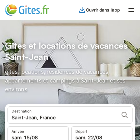
Ouvrir dans l’app
Gîtes et locations de vacances
Saint-Jean
gîtes, locations, résidences de vacances,
appartements et campings à Saint-Jean et ses
environs
Destination
Saint-Jean, France
Arrivée
Départ
sam. 15/08
sam. 22/08