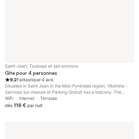
Saint-Jean, Toulouse et ses environs
Gîte pour 4 personnes
9.2
Fantastique
⋅
4 avis
Situated in Saint Jean in the Midi-Pyrénées region, Vitamine -
Services sur-mesure et Parking Gratuit has a balcony. The
property is set 15 km from Amphitheatre Purpan-Ancely, 15 km
WiFi
Internet
Terrasse
from Toulouse Expo and 15 km from Toulouse Stadium.
116 €
dès
par nuit