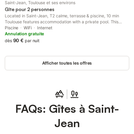
Saint-Jean, Toulouse et ses environs
Gîte pour 2 personnes
Located in Saint-Jean, T2 calme, terrasse & piscine, 10 min
Toulouse features accommodation with a private pool. This
property offers access to a terrace, free private parking and
Piscine
WiFi
Internet
free WiFi.
Annulation gratuite
90 €
dès
par nuit
Afficher toutes les offres
FAQs: Gîtes à Saint-
Jean