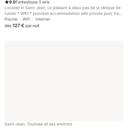
9.0
Fantastique
⋅
3 avis
Located in Saint-Jean, Le plaisant à deux pas de la clinique de
l'union * WIFI * provides accommodation with private pool, free
WiFi and free private parking for guests who drive. It is set 14
Piscine
WiFi
Internet
km from Amphitheatre Purpan-Ancely and features a lift.
127 €
dès
par nuit
Saint-Jean, Toulouse et ses environs