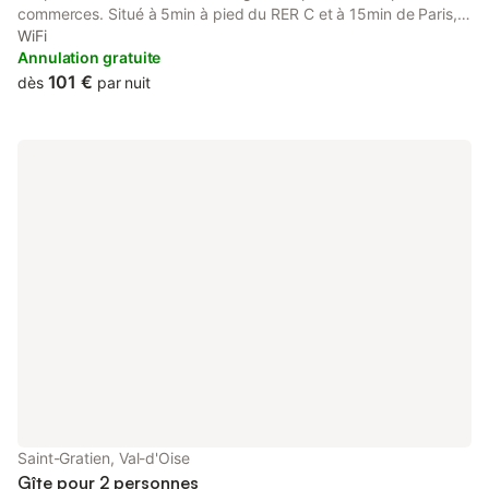
commerces. Situé à 5min à pied du RER C et à 15min de Paris,
cet appartement refait à neuf très lumineux est composé d'un
WiFi
salon, d'une cuisine aménagée et fonctionnelle , d'une salle de
Annulation gratuite
bain et d'une chambre.
101 €
dès
par nuit
Saint-Gratien, Val-d'Oise
Gîte pour 2 personnes