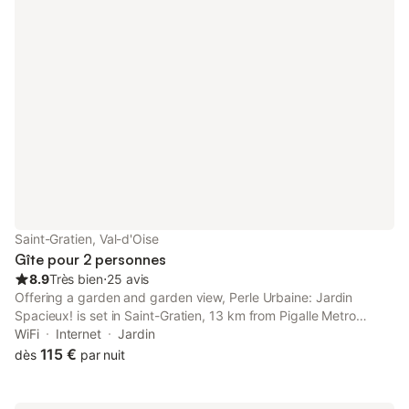
Saint-Gratien, Val-d'Oise
Gîte pour 2 personnes
8.9
Très bien
⋅
25 avis
Offering a garden and garden view, Perle Urbaine: Jardin
Spacieux! is set in Saint-Gratien, 13 km from Pigalle Metro
Station and 13 km from Sacré-Coeur.
WiFi
Internet
Jardin
115 €
dès
par nuit