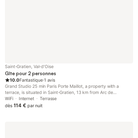
Saint-Gratien, Val-d'Oise
Gîte pour 2 personnes
10.0
Fantastique
⋅
1 avis
Grand Studio 25 min Paris Porte Maillot, a property with a
terrace, is situated in Saint-Gratien, 13 km from Arc de
Triomphe, 13 km from Pigalle Metro Station, as well as 13 km
WiFi
Internet
Terrasse
from Sacré-Coeur.
114 €
dès
par nuit