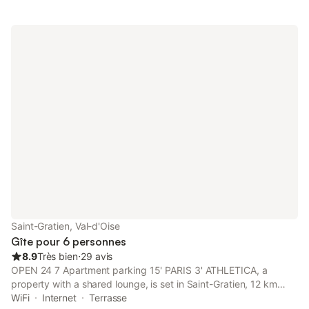
Saint-Gratien, Val-d'Oise
Gîte pour 6 personnes
8.9
Très bien
⋅
29 avis
OPEN 24 7 Apartment parking 15' PARIS 3' ATHLETICA, a
property with a shared lounge, is set in Saint-Gratien, 12 km
from Stade de France, 15 km from Pigalle Metro Station, as well
WiFi
Internet
Terrasse