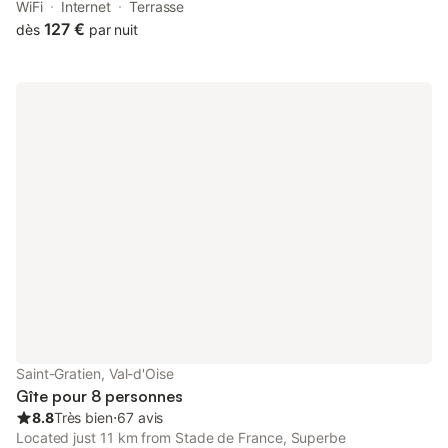
Metro Station, as well as 14 km from Palais des Congrès de
WiFi
Internet
Terrasse
Paris.
127 €
dès
par nuit
Saint-Gratien, Val-d'Oise
Gîte pour 8 personnes
8.8
Très bien
⋅
67 avis
Located just 11 km from Stade de France, Superbe