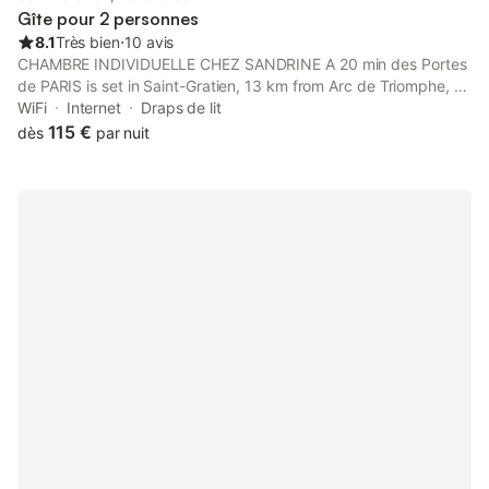
Gîte pour 2 personnes
8.1
Très bien
⋅
10 avis
CHAMBRE INDIVIDUELLE CHEZ SANDRINE A 20 min des Portes
de PARIS is set in Saint-Gratien, 13 km from Arc de Triomphe, 13
km from Pigalle Metro Station, and 13 km from Sacré-Coeur.
WiFi
Internet
Draps de lit
115 €
dès
par nuit