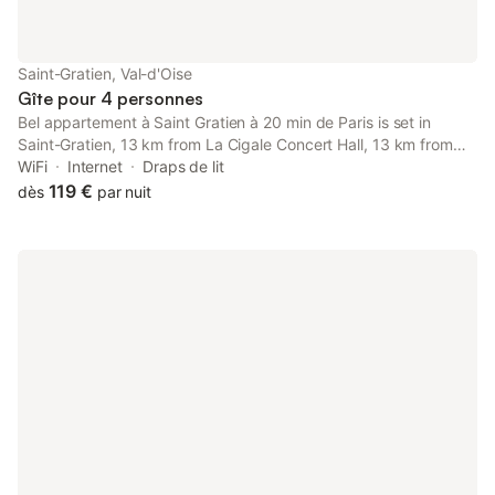
Saint-Gratien, Val-d'Oise
Gîte pour 4 personnes
Bel appartement à Saint Gratien à 20 min de Paris is set in
Saint-Gratien, 13 km from La Cigale Concert Hall, 13 km from
Gare du Nord, and 13 km from Pigalle Metro Station.
WiFi
Internet
Draps de lit
119 €
dès
par nuit