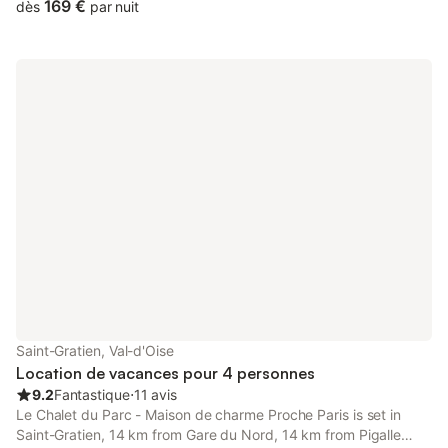
as 15 km from Sacré-Coeur.
169 €
dès
par nuit
Saint-Gratien, Val-d'Oise
Location de vacances pour 4 personnes
9.2
Fantastique
⋅
11 avis
Le Chalet du Parc - Maison de charme Proche Paris is set in
Saint-Gratien, 14 km from Gare du Nord, 14 km from Pigalle