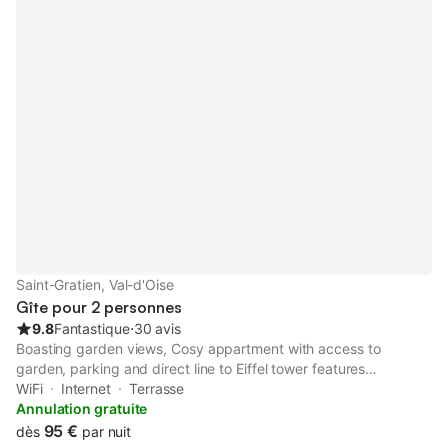
Saint-Gratien, Val-d'Oise
Gîte pour 2 personnes
9.8
Fantastique
⋅
30 avis
Boasting garden views, Cosy appartment with access to
garden, parking and direct line to Eiffel tower features
accommodation with a garden and a balcony, around 8.8 km
WiFi
Internet
Terrasse
from Stade de France.
Annulation gratuite
95 €
dès
par nuit