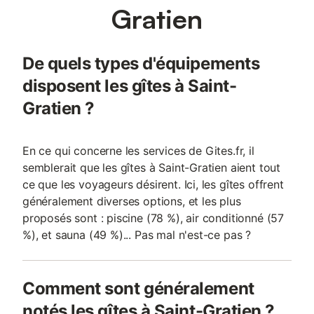
comme chez soi ! Notre appartement est parfait pour les
Gratien
familles avec enfants, les couples et les professionnels qui ont
besoin d'un endroit calme pour travailler. Il y a un ascenseur et
un garage souterrain avec notre box privatif (H180cm, L210 cm,
De quels types d'équipements
P550cm max). L'appartement se compose de : Une cuisine et
un espace de vie : *appareils de cuisine - micro-ondes, lav
disposent les gîtes à Saint-
Gratien ?
En ce qui concerne les services de Gites.fr, il
semblerait que les gîtes à Saint-Gratien aient tout
ce que les voyageurs désirent. Ici, les gîtes offrent
généralement diverses options, et les plus
proposés sont : piscine (78 %), air conditionné (57
%), et sauna (49 %)... Pas mal n'est-ce pas ?
Comment sont généralement
notés les gîtes à Saint-Gratien ?