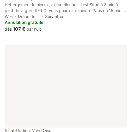
Hébergement lumineux, et fonctionnel. Il est Situé à 3 min à
pied de la gare RER C. Vous pourrez rejoindre Paris en 15 min et
vous avez également un train direct jusqu'à la Tour Eiffel.
WiFi
Draps de lit
Serviettes
Quartier calme et résidentiel.
Annulation gratuite
107 €
dès
par nuit
Saint-Gratien, Val-d'Oise