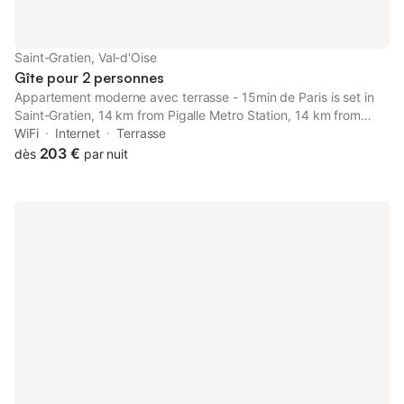
Saint-Gratien, Val-d'Oise
Gîte pour 2 personnes
Appartement moderne avec terrasse - 15min de Paris is set in
Saint-Gratien, 14 km from Pigalle Metro Station, 14 km from
Gare du Nord, as well as 14 km from Palais des Congrès de
WiFi
Internet
Terrasse
Paris.
203 €
dès
par nuit