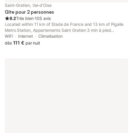
Saint-Gratien, Val-d'Oise
Gîte pour 2 personnes
8.2
Très bien
⋅
105 avis
Located within 11 km of Stade de France and 13 km of Pigalle
Metro Station, Appartements Saint Gratien 3 min à pied
transport Tour Eiffel in Saint-Gratien provides a garden and
WiFi
Internet
Climatisation
rooms with free WiFi.
111 €
dès
par nuit