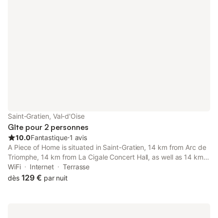
Saint-Gratien, Val-d'Oise
Gîte pour 2 personnes
10.0
Fantastique
⋅
1 avis
A Piece of Home is situated in Saint-Gratien, 14 km from Arc de
Triomphe, 14 km from La Cigale Concert Hall, as well as 14 km
from Gare Saint-Lazare. This property offers access to a patio,
WiFi
Internet
Terrasse
free private parking and free WiFi.
129 €
dès
par nuit