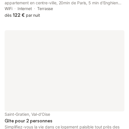
appartement en centre-ville, 20min de Paris, 5 min d'Enghien
features accommodation in Saint-Gratien with access to a
WiFi
Internet
Terrasse
casino, a shared lounge, as well as full-day security.
122 €
dès
par nuit
Saint-Gratien, Val-d'Oise
Gîte pour 2 personnes
Simplifiez-vous la vie dans ce logement paisible tout près des