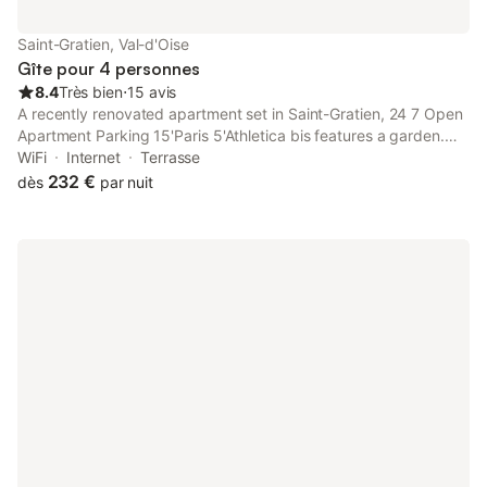
Saint-Gratien, Val-d'Oise
Gîte pour 4 personnes
8.4
Très bien
⋅
15 avis
A recently renovated apartment set in Saint-Gratien, 24 7 Open
Apartment Parking 15'Paris 5'Athletica bis features a garden.
Among the facilities at this property are a 24-hour front desk
WiFi
Internet
Terrasse
and an ATM, along with free WiFi throughout the property.
232 €
dès
par nuit