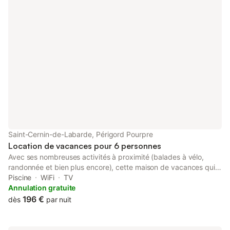
Saint-Cernin-de-Labarde, Périgord Pourpre
Location de vacances pour 6 personnes
Avec ses nombreuses activités à proximité (balades à vélo,
randonnée et bien plus encore), cette maison de vacances qui
accepte les animaux de compagnie a décidément tout pour
Piscine
WiFi
TV
vous plaire. Si vous souhaitez explorer les environs, sautez en
Annulation gratuite
voiture et parcourez le trajet de 17 minutes jusqu'à Château de
196 €
dès
par nuit
Lanquais ou de 17 minutes jusqu'à Château de Monbazillac. De
retour de votre escapade, offrez-vous un moment de bien-être
au bord d'une piscine et découvrez un jardin où siroter un