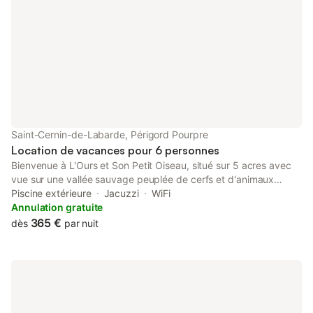
Saint-Cernin-de-Labarde, Périgord Pourpre
Location de vacances pour 6 personnes
Bienvenue à L'Ours et Son Petit Oiseau, situé sur 5 acres avec
vue sur une vallée sauvage peuplée de cerfs et d'animaux
sauvages. Les cigales et les oiseaux chantent au coucher du
Piscine extérieure
Jacuzzi
WiFi
soleil et la Nature s'offre à vous à perte de vue. Vous pourrez
Annulation gratuite
vous détendre dans un hamac, vous prélasser dans le bain
365 €
dès
par nuit
Norvégien chauffé au bois et dans la piscine ou faire
connaissance avec les nombreux animaux qui habitent
également cet endroit. Vous pourrez également vous promener
à travers les champs et les bois et pousser jusqu'au village
médiéval d'Issigeac, à la recherche de la boulangerie, d'un bon
restaurant et d'un café pour une pause bien méritée. Le lieu: