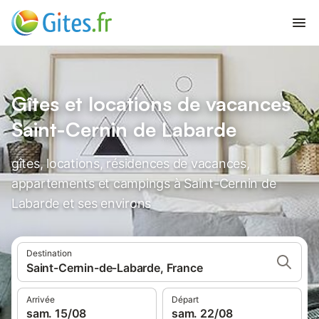
Gîtes et locations de vacances
Saint-Cernin de Labarde
gîtes, locations, résidences de vacances,
appartements et campings à Saint-Cernin de
Labarde et ses environs
Destination
Saint-Cernin-de-Labarde, France
Arrivée
Départ
sam. 15/08
sam. 22/08