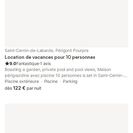
dans ses environs.
barbecues. Si vous 
dehors,
Saint-Cernin-de-Labarde, Périgord Pourpre
Location de vacances pour 10 personnes
9.0
Fantastique
⋅
1 avis
Boasting a garden, private pool and pool views, Maison
périgourdine avec piscine 10 personnes is set in Saint-Cernin-
de-Labarde. This property offers access to a terrace and free
Piscine extérieure
Piscine
Parking
private parking.
122 €
dès
par nuit