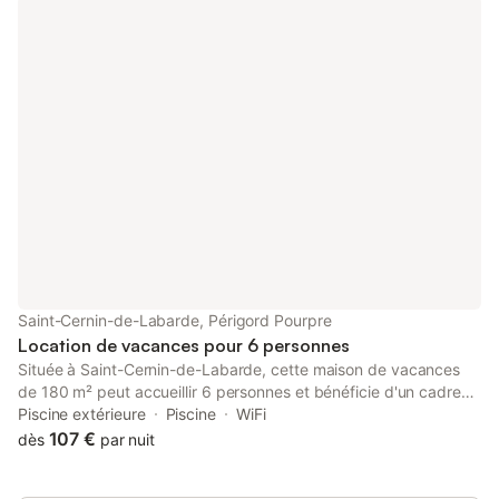
Saint-Cernin-de-Labarde, Périgord Pourpre
Location de vacances pour 6 personnes
Située à Saint-Cernin-de-Labarde, cette maison de vacances
de 180 m² peut accueillir 6 personnes et bénéficie d'un cadre
rural à proximité du village médiéval d'Issigeac. La propriété
Piscine extérieure
Piscine
WiFi
constitue un point de départ pour explorer la région de la
107 €
dès
par nuit
Dordogne, le centre-ville et Montaut étant tous deux situés à
2,5 km. L'intérieur est réparti sur 3 chambres, comprenant un lit