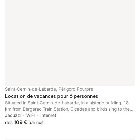
cocktail en toute tranquillité dans le décor de cet excellent
hébergement qui vous propose également un balcon et un
barbecue. De retour à l'intérieur, profitez des équipements
suivants : Wi-Fi gratuit et télévision. Inutile de payer le
restaurant tous les soirs quand on a un four, un lave-vaisselle,
une cafetière et un micro-ondes à disposition. Et puisque vous
aurez accès à une machine à laver, inutile d'encombrer vos
bagages.
Saint-Cernin-de-Labarde, Périgord Pourpre
Location de vacances pour 6 personnes
Situated in Saint-Cernin-de-Labarde, in a historic building, 18
km from Bergerac Train Station, Cicadas and birds sing to the
setting sun is a villa with a garden and barbecue facilities.
Jacuzzi
WiFi
Internet
109 €
dès
par nuit