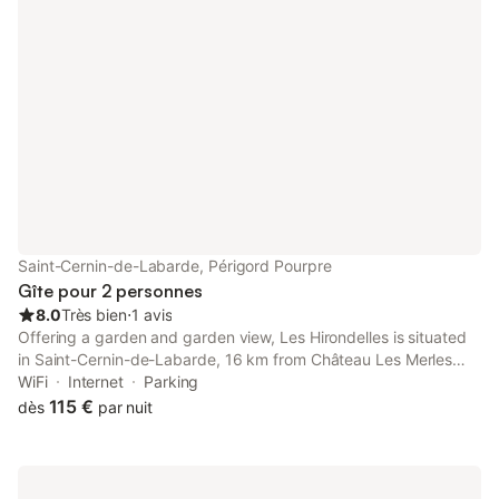
Saint-Cernin-de-Labarde, Périgord Pourpre
Gîte pour 2 personnes
8.0
Très bien
⋅
1 avis
Offering a garden and garden view, Les Hirondelles is situated
in Saint-Cernin-de-Labarde, 16 km from Château Les Merles
Golf Course and 29 km from Château des Vigiers Golf Course.
WiFi
Internet
Parking
115 €
dès
par nuit