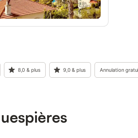
8,0
& plus
9,0
& plus
Annulation gratu
Guespières