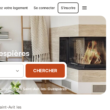
ez votre logement
Se connecter
S'inscrire
espières
CHERCHER
·
-Loir
Gîtes à Saint-Avit-les-Guespières
int-Avit les