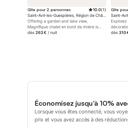
Gîte pour 2 personnes
10.0
(
1
)
Gîte pou
Saint-Avit-les-Guespières, Région de Châteaudun
Saint-Av
Offering a garden and lake view,
Explorez 
Magnifique chalet en bord de rivière is
décorati
located in Saint-Avit-les-Guespières, 33
dès
263 €
/
nuit
atmosphè
dès
310 
km from Chartres Train Station and 33 km
Plongez d
from Chartres Cathedral.
offrant u
paisibles
inoubliab
invite à 
ciel étoi
cuisine :
ce dont v
plaques 
bouilloir
garanti :
relaxante
Économisez jusqu’à 10% av
accès à 
Lorsque vous êtes connecté, vous voyez
chaleure
l'éthanol
prix et vous avez accès à des réduction
voyagiez