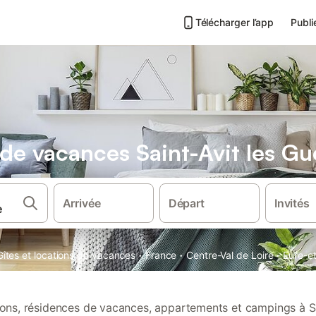
Télécharger l’app
Publi
 de vacances Saint-Avit les Gu
Arrivée
Départ
Invités
·
·
·
Gîtes et locations de vacances
France
Centre-Val de Loire
Eure-et
tions, résidences de vacances, appartements et campings à Sa