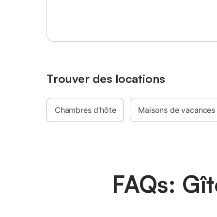
Se connecter ou s'inscrire
amis, le 
main. Les
les servi
de douch
l'après-
à votre d
confortab
Trouver des locations
Chambres d’hôte
Maisons de vacances
FAQs: Gît