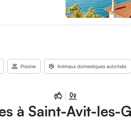
divertissement est à portée de
 équipements essentiels tels que
ettes, un sèche-cheveux, un tapis
e, du savon, du shampoing et de
shampoing; gel douche seront mis
isposition pour un séjour
le !
Piscine
Animaux domestiques autorisés
es à Saint-Avit-les-