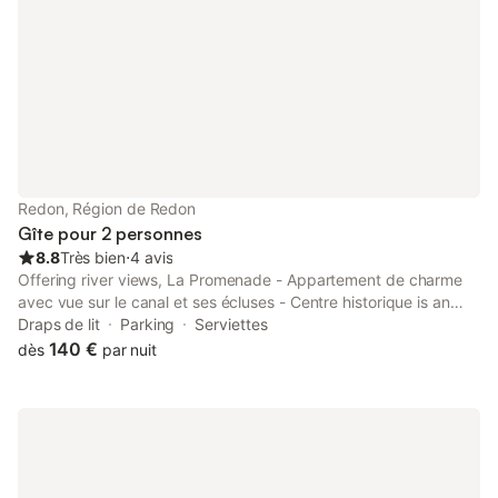
centre ville, tout en ayant l'impression d'être en plein campagne.
Redon, Région de Redon
Gîte pour 2 personnes
8.8
Très bien
⋅
4 avis
Offering river views, La Promenade - Appartement de charme
avec vue sur le canal et ses écluses - Centre historique is an
accommodation located in Redon, 47 km from Lac au Duc Golf
Draps de lit
Parking
Serviettes
Course and 49 km from La Baule International Golf Course.
140 €
dès
par nuit