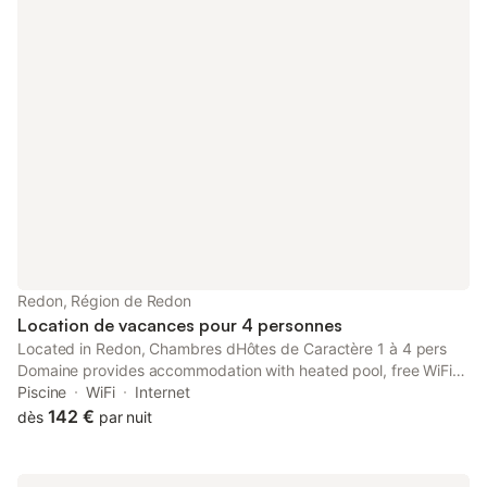
Redon, Région de Redon
Location de vacances pour 4 personnes
Located in Redon, Chambres dHôtes de Caractère 1 à 4 pers
Domaine provides accommodation with heated pool, free WiFi
and free private parking for guests who drive.
Piscine
WiFi
Internet
142 €
dès
par nuit