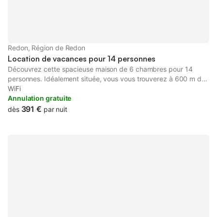
Redon, Région de Redon
Location de vacances pour 14 personnes
Découvrez cette spacieuse maison de 6 chambres pour 14
personnes. Idéalement située, vous vous trouverez à 600 m de
la gare, de la piscine, du cinéma, des premiers commerces et
WiFi
du port de Redon. Profitez de vastes espaces à vivre, d'une
Annulation gratuite
véranda de 25 m² et d'un jardin familial, le tout au calme, en
391 €
dès
par nuit
plein centre-ville. Des vacances inoubliables avec vos proches
dans un cadre chaleureux et confortable. Possibilité de louer
des vélos à l'office de Tourisme pour découvrir le pays de
Redon !