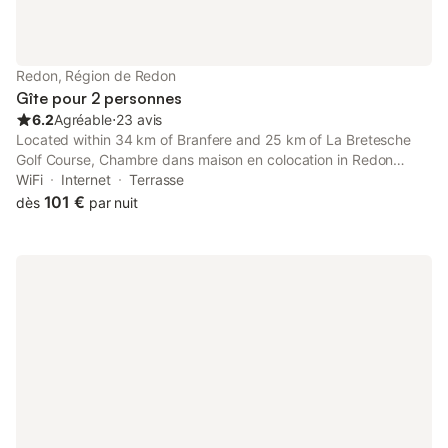
Redon, Région de Redon
Gîte pour 2 personnes
6.2
Agréable
⋅
23 avis
Located within 34 km of Branfere and 25 km of La Bretesche
Golf Course, Chambre dans maison en colocation in Redon
provides a garden and rooms with free WiFi. With garden views,
WiFi
Internet
Terrasse
this accommodation offers a terrace.
101 €
dès
par nuit