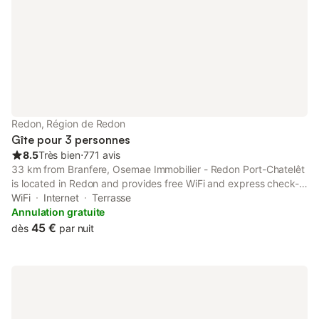
cadre verdoyant. Tab
terrain de pétanque, 
balançoire seront à v
partager
Redon, Région de Redon
Gîte pour 3 personnes
8.5
Très bien
⋅
771 avis
33 km from Branfere, Osemae Immobilier - Redon Port-Chatelêt
is located in Redon and provides free WiFi and express check-in
and check-out. The property features inner courtyard and quiet
WiFi
Internet
Terrasse
street views, and is 24 km from La Bretesche Golf Course.
Annulation gratuite
45 €
dès
par nuit