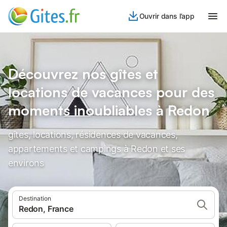
Ouvrir dans l’app
Découvrez nos gîtes et
locations de vacances pour des
moments inoubliables à Redon
gîtes, locations, résidences de vacances,
appartements et campings à Redon et ses
environs
Destination
Redon, France