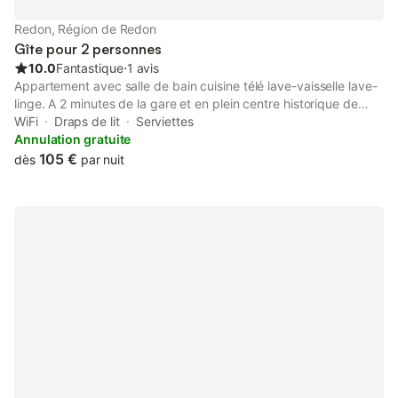
Redon, Région de Redon
Gîte pour 2 personnes
10.0
Fantastique
⋅
1 avis
Appartement avec salle de bain cuisine télé lave-vaisselle lave-
linge. A 2 minutes de la gare et en plein centre historique de
Redon. A 1 heure de Nantes, Rennes et Vannes. Parking en bas
WiFi
Draps de lit
Serviettes
du bâtiment avec places de stationnements très souvent
Annulation gratuite
disponible. Cours arrière privé pour stationner des vélos en
105 €
dès
par nuit
toute sécurité.