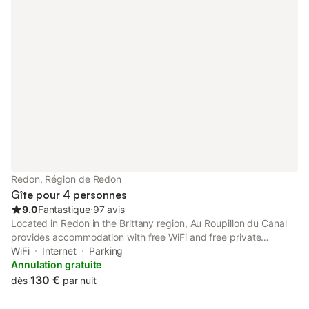
Redon, Région de Redon
Gîte pour 4 personnes
9.0
Fantastique
⋅
97 avis
Located in Redon in the Brittany region, Au Roupillon du Canal
provides accommodation with free WiFi and free private
parking. The La Bretesche Golf Course is within 24 km of the
WiFi
Internet
Parking
apartment. The property is non-smoking and is set 33 km from
Annulation gratuite
Branfere.
130 €
dès
par nuit