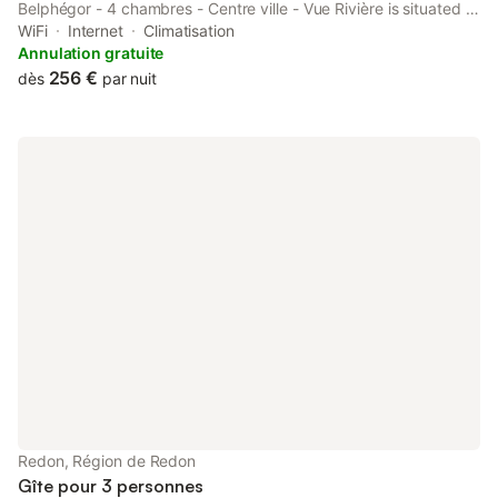
Belphégor - 4 chambres - Centre ville - Vue Rivière is situated in
Redon, 25 km from La Bretesche Golf Course and 45 km from
WiFi
Internet
Climatisation
Savenay Golf Course.
Annulation gratuite
256 €
dès
par nuit
Redon, Région de Redon
Gîte pour 3 personnes