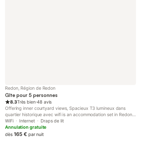
Redon, Région de Redon
Gîte pour 5 personnes
8.3
Très bien
⋅
48 avis
Offering inner courtyard views, Spacieux T3 lumineux dans
quartier historique avec wifi is an accommodation set in Redon,
24 km from La Bretesche Golf Course and 45 km from Savenay
WiFi
Internet
Draps de lit
Golf Course.
Annulation gratuite
165 €
dès
par nuit