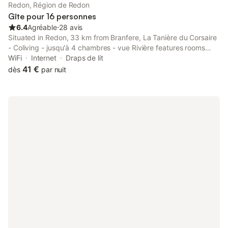
Redon, Région de Redon
Gîte pour 16 personnes
6.4
Agréable
⋅
28 avis
Situated in Redon, 33 km from Branfere, La Tanière du Corsaire
- Coliving - jusqu'à 4 chambres - vue Rivière features rooms
with river views and free WiFi.
WiFi
Internet
Draps de lit
41 €
dès
par nuit