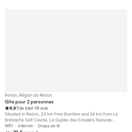
Redon, Région de Redon
Gîte pour 2 personnes
8.9
Très bien
⋅
19 avis
Situated in Redon, 33 km from Branfere and 24 km from La
Bretesche Golf Course, Le Duplex des Eclusiers features
accommodation with free WiFi in a historic building. The
WiFi
Internet
Draps de lit
property has river and city views, and is 45 km from Savenay