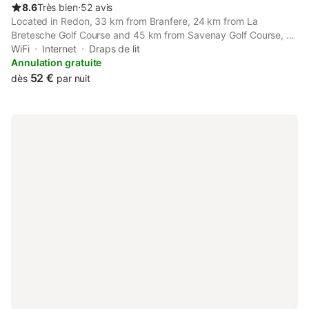
8.6
Très bien
⋅
52 avis
Located in Redon, 33 km from Branfere, 24 km from La
Bretesche Golf Course and 45 km from Savenay Golf Course, St
Jak Appartement provides accommodation with a balcony and
WiFi
Internet
Draps de lit
free WiFi.
Annulation gratuite
52 €
dès
par nuit