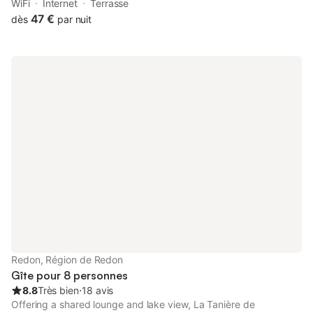
Station. Each room includes a satellite TV, free Wi-Fi and a
WiFi
Internet
Terrasse
private bathroom with a shower.
47 €
dès
par nuit
Redon, Région de Redon
Gîte pour 8 personnes
8.8
Très bien
⋅
18 avis
Offering a shared lounge and lake view, La Tanière de