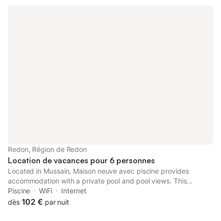
Redon, Région de Redon
Location de vacances pour 6 personnes
Located in Mussain, Maison neuve avec piscine provides
accommodation with a private pool and pool views. This
property offers access to a terrace, free private parking and
Piscine
WiFi
Internet
free WiFi. The property is non-smoking and is situated 35 km
102 €
dès
par nuit
from Branfere.