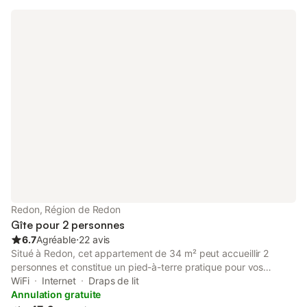
Redon, Région de Redon
Gîte pour 2 personnes
6.7
Agréable
⋅
22 avis
Situé à Redon, cet appartement de 34 m² peut accueillir 2
personnes et constitue un pied-à-terre pratique pour vos
déplacements. Le logement se trouve à 300 m du centre-ville et
WiFi
Internet
Draps de lit
à 500 m de la gare, offrant ainsi un accès rapide aux transports
Annulation gratuite