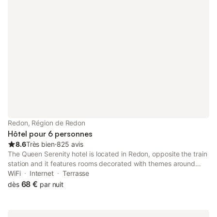
Redon, Région de Redon
Hôtel pour 6 personnes
8.6
Très bien
⋅
825 avis
The Queen Serenity hotel is located in Redon, opposite the train
station and it features rooms decorated with themes around
traveling. The hotel is equipped with free Wi-Fi internet access
WiFi
Internet
Terrasse
in the guest rooms.
68 €
dès
par nuit