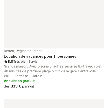
Redon, Région de Redon
Location de vacances pour 11 personnes
8.0
Très bien
⋅
1 avis
Grande maison, Avec piscine chauffée sécurisé 8x4 avec volet
40 minutes de première plage 5 min de la gare Centre-ville
Grande terrasse et jardin Nombreuses activités à proximité
WiFi
Terrasse
Jardin
Maison complètement équipée appartement privatif en rdc
Annulation gratuite
avec 3 couchages supplémentaires
335 €
dès
par nuit