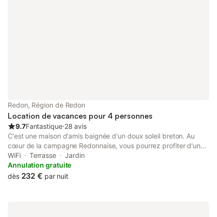
Redon, Région de Redon
Location de vacances pour 4 personnes
9.7
Fantastique
⋅
28 avis
C'est une maison d'amis baignée d'un doux soleil breton. Au
cœur de la campagne Redonnaise, vous pourrez profiter d'un
cadre paisible et idéalement situé pour des promenades le long
WiFi
Terrasse
Jardin
du canal (à 200 m) et au carrefour de Nantes, Rennes, Vannes,
Annulation gratuite
La Baule et la presqu'île de Guérande. (70 Km environ) Je me
232 €
dès
par nuit
réjouis de vous y accueillir. Merci de lire attentivement les
conditions et le contrat de location concernant cette offre.
ATTENTION ! Il est formellement interdit de mettre en place des
fêtes ou des soirées !