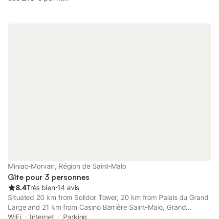
une chambre avec un lit double et un lit simple et une deuxième
chambre avec un lit double. Vous pourrez également profiter
d'un grand jardin de plus de 3000m2 avec salon de jardin et
barbecue
Miniac-Morvan, Région de Saint-Malo
Gîte pour 3 personnes
8.4
Très bien
⋅
14 avis
Situated 20 km from Solidor Tower, 20 km from Palais du Grand
Large and 21 km from Casino Barrière Saint-Malo, Grand
appartement, lumineux provides accommodation set in Miniac-
WiFi
Internet
Parking