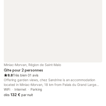
Miniac-Morvan, Région de Saint-Malo
Gîte pour 2 personnes
8.8
Très bien
⋅
31 avis
Offering garden views, chez Sandrine is an accommodation
located in Miniac-Morvan, 18 km from Palais du Grand Large
and 19 km from Casino Barrière Saint-Malo. Both free WiFi and
WiFi
Internet
Parking
parking on-site are available at the homestay free of charge.
132 €
dès
par nuit