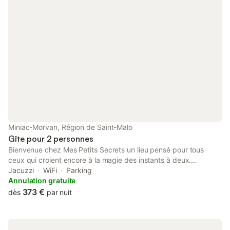
Miniac-Morvan, Région de Saint-Malo
Gîte pour 2 personnes
Bienvenue chez Mes Petits Secrets un lieu pensé pour tous
ceux qui croient encore à la magie des instants à deux.
Passionnés d'amour, de voyages et de petits plaisirs cachés,
Jacuzzi
WiFi
Parking
nous avons imaginé un cocon secret où chaque détail est dédié
Annulation gratuite
à la romance, à l'évasion et au bonheur simple d'être ensemble.
373 €
dès
par nuit
Que ce soit pour une nuit inoubliable, une demande en mariage,
ou simplement pour raviver la flamme, notre Love Room est
votre écrin privé pour vivre votre plus beau moment. Parce que