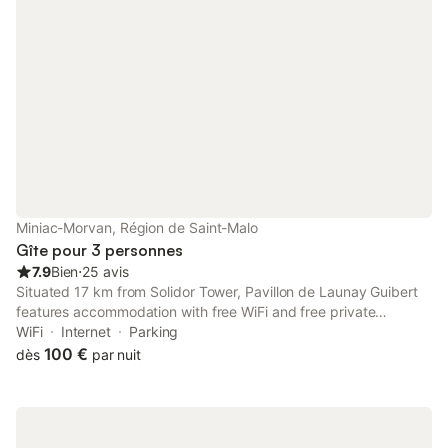
Miniac-Morvan, Région de Saint-Malo
Gîte pour 3 personnes
7.9
Bien
⋅
25 avis
Situated 17 km from Solidor Tower, Pavillon de Launay Guibert
features accommodation with free WiFi and free private
parking. Set 18 km from Palais du Grand Large, the property
WiFi
Internet
Parking
offers a garden.
100 €
dès
par nuit