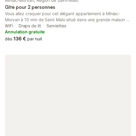
Miniac-Morvan, Région de Saint-Malo
Gîte pour 2 personnes
Vous allez craquer pour cet élégant appartement à Miniac-
Morvan à 10 min de Saint Malo situé dans une grande maison en
pierre. L'emplacement est idéal, à proximité immédiate de toute
WiFi
Draps de lit
Serviettes
commodité et sur l’axe Rennes – St Malo. L'appartement rénové
Annulation gratuite
cette année est l'alliance parfaite du confort, du charme, de
136 €
dès
par nuit
l'authenticité, du neuf et de l'ancien.