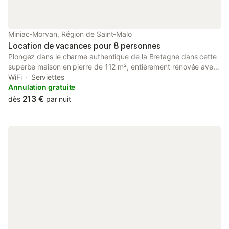
Miniac-Morvan, Région de Saint-Malo
Location de vacances pour 8 personnes
Plongez dans le charme authentique de la Bretagne dans cette
superbe maison en pierre de 112 m², entièrement rénovée avec
goût. Nichée dans un hameau au calme absolu à Miniac-
WiFi
Serviettes
Morvan, elle combine le cachet de l'ancien (poutres, cheminée)
Annulation gratuite
et le confort moderne. Avec ses 4 chambres spacieuses et son
213 €
dès
par nuit
grand jardin clos, c'est le havre de paix idéal pour vos vacances
en famille ou entre amis, à moins de 25 minutes des remparts de
Saint-Malo, des plages et de la cité médiévale de Dinan.