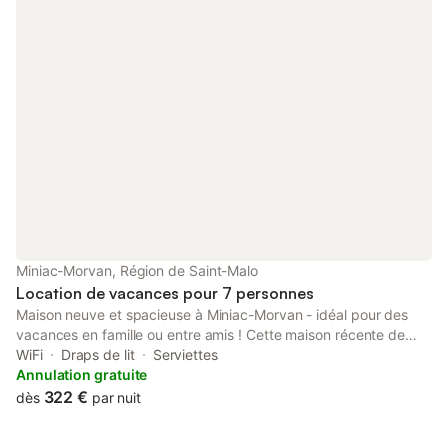
l'amour mérite mieux qu'un hôtel ordinaire, nous avons créé un
endroit unique où vos émotions prennent vie.
Miniac-Morvan, Région de Saint-Malo
Location de vacances pour 7 personnes
Maison neuve et spacieuse à Miniac-Morvan - idéal pour des
vacances en famille ou entre amis ! Cette maison récente de
deux étages, pouvant accueillir confortablement 6 à 7
WiFi
Draps de lit
Serviettes
personnes, dans un quartier calme et paisible. Parfaite pour les
Annulation gratuite
familles ou les groupes souhaitant découvrir la beauté de la
322 €
dès
par nuit
Bretagne. Emplacement idéal pour explorer les merveilles de la
région : Dinard : station balnéaire à seulement 20 minutes en