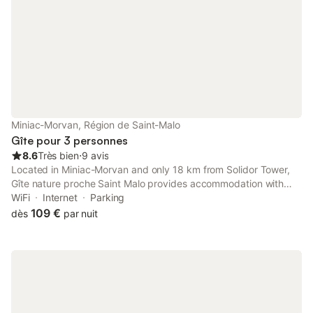
Miniac-Morvan, Région de Saint-Malo
Gîte pour 3 personnes
8.6
Très bien
⋅
9 avis
Located in Miniac-Morvan and only 18 km from Solidor Tower,
Gîte nature proche Saint Malo provides accommodation with
garden views, free WiFi and free private parking.
WiFi
Internet
Parking
109 €
dès
par nuit