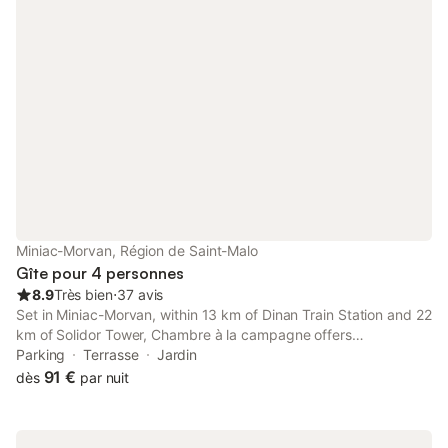
Miniac-Morvan, Région de Saint-Malo
Gîte pour 4 personnes
8.9
Très bien
⋅
37 avis
Set in Miniac-Morvan, within 13 km of Dinan Train Station and 22
km of Solidor Tower, Chambre à la campagne offers
accommodation with a garden as well as free private parking
Parking
Terrasse
Jardin
for guests who drive.
91 €
dès
par nuit