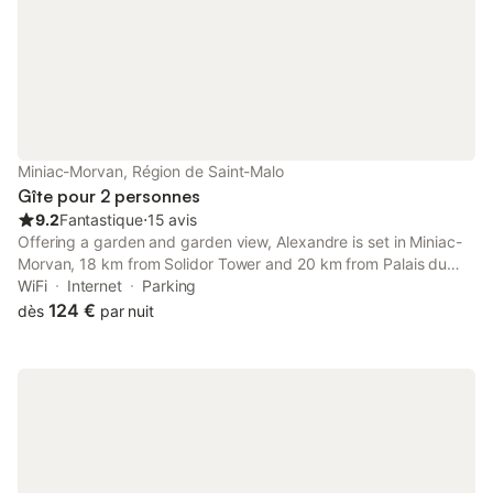
Miniac-Morvan, Région de Saint-Malo
Gîte pour 2 personnes
9.2
Fantastique
⋅
15 avis
Offering a garden and garden view, Alexandre is set in Miniac-
Morvan, 18 km from Solidor Tower and 20 km from Palais du
Grand Large. This property offers access to a terrace and free
WiFi
Internet
Parking
private parking.
124 €
dès
par nuit