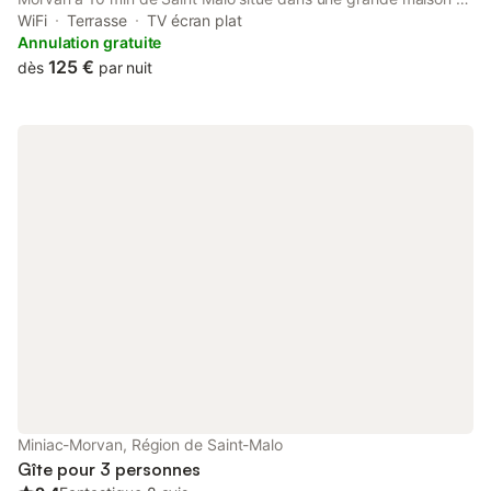
pierre. L'emplacement est idéal, à proximité immédiate de toute
WiFi
Terrasse
TV écran plat
commodité et sur l’axe Rennes – St Malo. L'appartement rénové
Annulation gratuite
cette année est l'alliance parfaite du confort, du charme, de
125 €
dès
par nuit
l'authenticité, du neuf et de l'ancien.
Miniac-Morvan, Région de Saint-Malo
Gîte pour 3 personnes