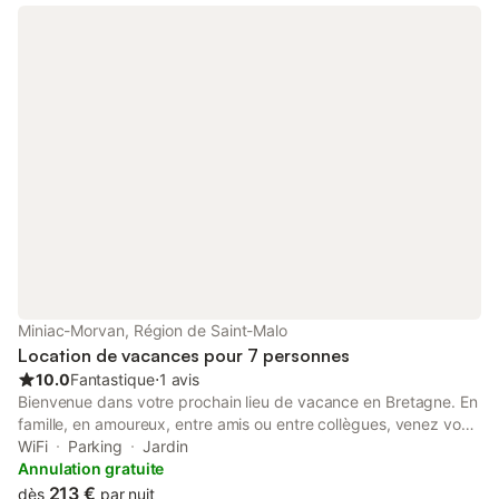
Miniac-Morvan, Région de Saint-Malo
Location de vacances pour 7 personnes
10.0
Fantastique
⋅
1 avis
Bienvenue dans votre prochain lieu de vacance en Bretagne. En
famille, en amoureux, entre amis ou entre collègues, venez vous
détendre chez nous ! Vous pourrez profitez d'une grande
WiFi
Parking
Jardin
cuisine conviviale, un grand salon avec une télévision, une salle
Annulation gratuite
de bains avec une spacieuse douche et une baignoire, un wc,
213 €
dès
par nuit