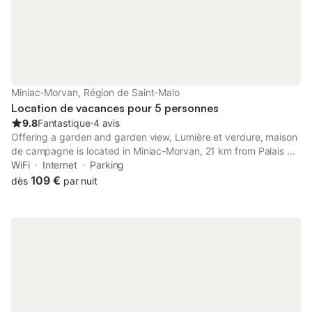
Miniac-Morvan, Région de Saint-Malo
Location de vacances pour 5 personnes
9.8
Fantastique
⋅
4 avis
Offering a garden and garden view, Lumière et verdure, maison
de campagne is located in Miniac-Morvan, 21 km from Palais du
Grand Large and 21 km from Casino Barrière Saint-Malo.
WiFi
Internet
Parking
109 €
dès
par nuit