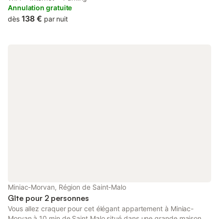
Morvan.
Annulation gratuite
138 €
dès
par nuit
Miniac-Morvan, Région de Saint-Malo
Gîte pour 2 personnes
Vous allez craquer pour cet élégant appartement à Miniac-
Morvan à 10 min de Saint Malo situé dans une grande maison en