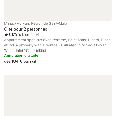
Miniac-Morvan, Région de Saint-Malo
Gîte pour 2 personnes
8.8
Très bien
⋅
4 avis
Appartement spacieux avec terrasse, Saint-Malo, Dinard, Dinan
et Dol, a property with a terrace, is situated in Miniac-Morvan,
20 km from Solidor Tower, 20 km from Palais du Grand Large,
WiFi
Internet
Parking
as well as 21 km from Casino Barrière Saint-Malo.
Annulation gratuite
184 €
dès
par nuit