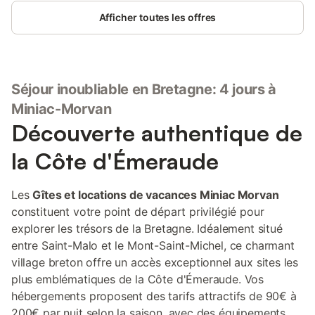
voiture, pour des journées de plage et de détente. Saint-Malo :
Afficher toutes les offres
découvrez la célèbre Cité Corsaire en 20 minutes de route.
Dinan : son centre historique se trouve à 15 minutes, idéal pour
les amateurs d’histoire et de patrimoine. Mont Saint-Michel : l'un
des sites les plus emblématiques de France, accessible en
seulement 45 minutes. Cette maison vous offre tout le confort
Séjour inoubliable en Bretagne: 4 jours à
moderne dans un environnement paisible, à proximité de
destinations incontournables pour des vacances inoubliables en
Miniac-Morvan
Bretagne.
Découverte authentique de
la Côte d'Émeraude
Les
Gîtes et locations de vacances Miniac Morvan
constituent votre point de départ privilégié pour
explorer les trésors de la Bretagne. Idéalement situé
entre Saint-Malo et le Mont-Saint-Michel, ce charmant
village breton offre un accès exceptionnel aux sites les
plus emblématiques de la Côte d'Émeraude. Vos
hébergements proposent des tarifs attractifs de 90€ à
200€ par nuit selon la saison, avec des équipements