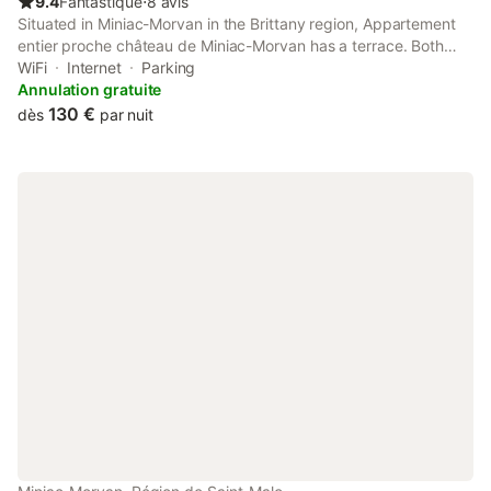
9.4
Fantastique
⋅
8 avis
Situated in Miniac-Morvan in the Brittany region, Appartement
entier proche château de Miniac-Morvan has a terrace. Both
free WiFi and parking on-site are accessible at the apartment
WiFi
Internet
Parking
free of charge.
Annulation gratuite
130 €
dès
par nuit