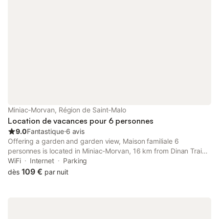
Miniac-Morvan, Région de Saint-Malo
Location de vacances pour 6 personnes
9.0
Fantastique
⋅
6 avis
Offering a garden and garden view, Maison familiale 6
personnes is located in Miniac-Morvan, 16 km from Dinan Train
Station and 20 km from Solidor Tower. It is set 20 km from
WiFi
Internet
Parking
Palais du Grand Large and offers a minimarket.
109 €
dès
par nuit