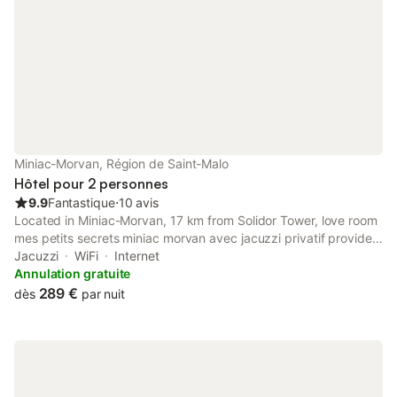
Miniac-Morvan, Région de Saint-Malo
Hôtel pour 2 personnes
9.9
Fantastique
⋅
10 avis
Located in Miniac-Morvan, 17 km from Solidor Tower, love room
mes petits secrets miniac morvan avec jacuzzi privatif provides
accommodation with a terrace, free private parking and a bar.
Jacuzzi
WiFi
Internet
Annulation gratuite
289 €
dès
par nuit