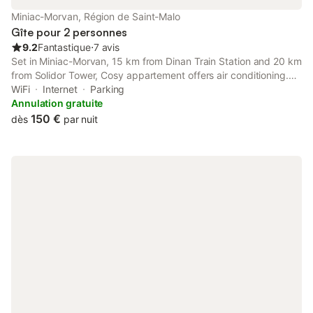
Miniac-Morvan, Région de Saint-Malo
Gîte pour 2 personnes
9.2
Fantastique
⋅
7 avis
Set in Miniac-Morvan, 15 km from Dinan Train Station and 20 km
from Solidor Tower, Cosy appartement offers air conditioning.
Both free WiFi and parking on-site are available at the
WiFi
Internet
Parking
apartment free of charge.
Annulation gratuite
150 €
dès
par nuit