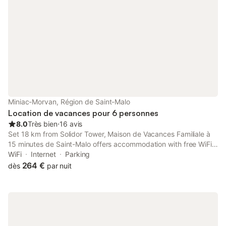
Miniac-Morvan, Région de Saint-Malo
Location de vacances pour 6 personnes
8.0
Très bien
⋅
16 avis
Set 18 km from Solidor Tower, Maison de Vacances Familiale à
15 minutes de Saint-Malo offers accommodation with free WiFi
and free private parking.
WiFi
Internet
Parking
264 €
dès
par nuit