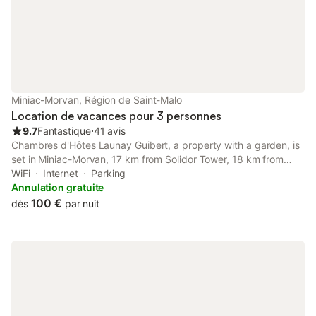
animaux ne sont pas
Miniac-Morvan, Région de Saint-Malo
Location de vacances pour 3 personnes
9.7
Fantastique
⋅
41 avis
Chambres d'Hôtes Launay Guibert, a property with a garden, is
set in Miniac-Morvan, 17 km from Solidor Tower, 18 km from
Palais du Grand Large, as well as 18 km from Casino Barrière
WiFi
Internet
Parking
Saint-Malo.
Annulation gratuite
100 €
dès
par nuit