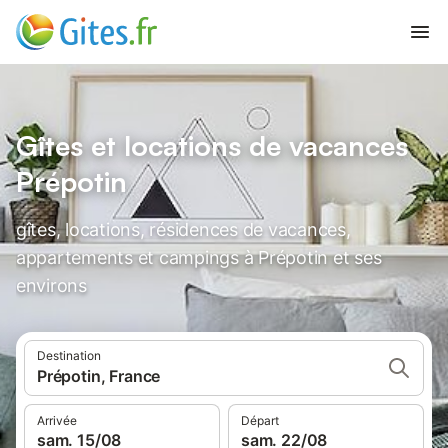
Gîtes et locations de vacances
Prépotin
gîtes, locations, résidences de vacances,
appartements et campings à Prépotin et ses
environs
Destination
Prépotin, France
Arrivée
Départ
sam. 15/08
sam. 22/08