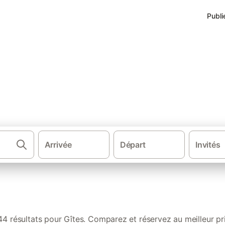
Publi
s de vacances à Plouescat
Arrivée
Départ
Invités
·
·
·
Gîtes et locations de vacances
France
Bretagne
Fin
44 résultats pour Gîtes. Comparez et réservez au meilleur pri