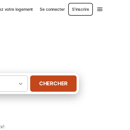
ez votre logement
Se connecter
S'inscrire
CHERCHER
·
·
istère
Anse de Kernic
Gîtes à Plouescat
x!