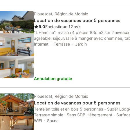
(Connexion WIFI, gratuit). Veuillez noter: maison n
fumée. La répartition des lits est flexible: Il y a pl
nombre maximum de personnes admis dans la loc
Plouescat, Région de Morlaix
doit néanmoins être respecté. 29185 000077 HQ
Location de vacances pour 5 personnes
9.0
Fantastique
⋅
12 avis
"L’Hermine", maison 4 pièces 105 m2 sur 2 niveaux
agréable: séjour/salle à manger avec cheminée, tab
(satellite) et chaînes de TV internationales. Sortie s
Internet
Terrasse
Jardin
ouverte (four, lave-vaisselle, 4 feux, grille-pain, bou
ondes, congélateur, cafetière électrique) avec petit
Douche/WC. À l'étage supérieur: 1 chambre, mansar
longueur 190 cm). 2 chambres, mansardées, chaque
cm, longueur 190 cm). Salle de bains, WC séparé. C
Annulation gratuite
parquet. Terrasse, situation sud. Meubles de terras
chaises longues (2). A disposition: lave-linge, fer à 
(Connexion WIFI). Veuillez noter: maison non-fume
autorisé. Détecteur de fumée. 29185 000079 G9
Plouescat, Région de Morlaix
Location de vacances pour 5 personnes
Tente en toile et en bois 5 personnes - Super Lodge 
Terrasse simple | Sans SDB Hébergement - Surfac
Nombre de chambres: 2 - Terrasse semi-couverte - 
WiFi
Sauna
190x140cm - 1 chambre: 1 lit simple 190x80cm, 1 l