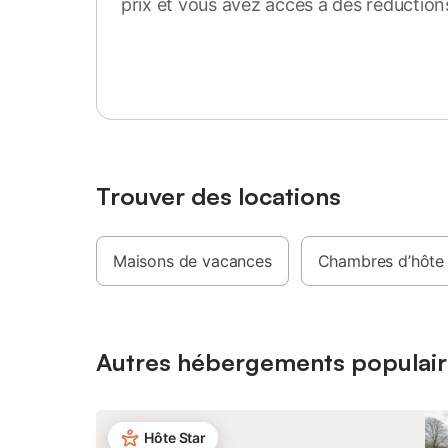
prix et vous avez accès à des réduction
chien autorisé. Détecteur de fumée.
supplémen
29185 000009 PA
golf - Vo
Se connecter ou s'inscrire
risquez 
nombreus
vacances.
En soirée
Karaoke 
des vacan
enfants p
activités
Trouver des locations
: - Club 
services 
vous rest
Maisons de vacances
Chambres d’hôte
emporter 
dépannage
draps (e
serviette
Autres hébergements populair
Hôte Star