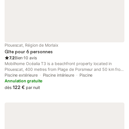
Cinéma 5mn en voiture Roscoff (20mn), Ile de Batz, Jardins
Exotiques, CARANTEC, Baie de MORLAIX, Site de MENEHAM,
Océanopolis de Brest 40 Minutes. Le tarif inclut : draps,
serviettes, kit bébé, vélos, internet, taxes de séjour, TV et
ménage. Location du samedi au samedi, sauf en mai.
Plouescat, Région de Morlaix
Gîte pour 6 personnes
7.2
Bien
⋅
10 avis
Mobilhome Océalia T3 is a beachfront property located in
Plouescat, 400 metres from Plage de Porsmeur and 50 km from
Oceanopolis. This apartment has a private pool, a garden and
Piscine extérieure
Piscine intérieure
Piscine
free private parking.
Annulation gratuite
122 €
dès
par nuit