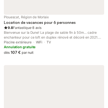
Plouescat, Région de Morlaix
Location de vacances pour 6 personnes
9.8
Fantastique
⋅
8 avis
Bienvenue sur la Dune! La plage de sable fin à 50m... cadre
enchanteur pour ce loft en duplex rénové et décoré en 2021.
double exposition et vues: - la pleine mer de l'étage - la baie du
Piscine extérieure
WiFi
TV
kernic, ses dunes et ses voiles au rdc. vous pourrez profiter des
Annulation gratuite
2 terrasses (sud et ouest), du jardin clos, bains de soleil,
107 €
dès
par nuit
barbecue et tout l'équipement de plein air. et surtout: des
moments de détente et de convivialité uniques dans le bain
nordique privatif... à découvrir!