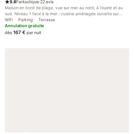
9.8
Fantastique
⋅
22 avis
Maison en bord de plage, vue sur mer au nord, à l’ouest et au
sud. Niveau 1 face à la mer : cuisine aménagée ouverte sur
séjour/salon, entièrement équipée, wifi, TV, chambre 2 lits 0,90 -
WiFi
Parking
Terrasse
WC et lavabo. Niveau 0 au RDC : chambre 3 lits 0,90 - SDB
Annulation gratuite
avec douche - WC et lavabo. 2 terrasses, buanderie, lit et
167 €
dès
par nuit
chaise BB. Terrain partiellement clos, 2 stationnements. A 4 km
du bourg, commerces, GR34, petit port de pêche, activités
nautiques. Choisissez Vacances Détente ou Vacances Toniques
!