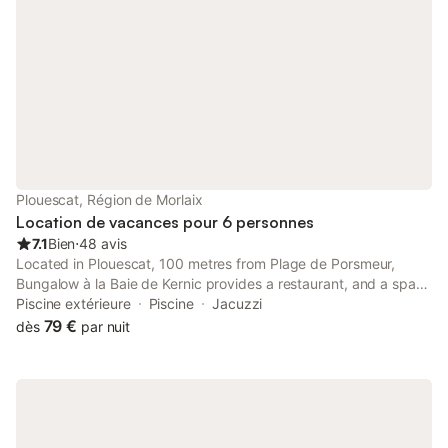
Plouescat, Région de Morlaix
Location de vacances pour 6 personnes
7.1
Bien
⋅
48 avis
Located in Plouescat, 100 metres from Plage de Porsmeur,
Bungalow à la Baie de Kernic provides a restaurant, and a spa
and wellness centre with an outdoor swimming pool, a sauna
Piscine extérieure
Piscine
Jacuzzi
and a hot tub.
79 €
dès
par nuit