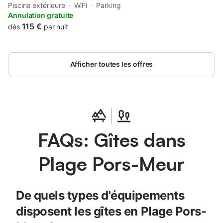
terrasse avec salon de jardin, 3 chambres avec chacune 1lit 2
Piscine extérieure
WiFi
Parking
personnes 140x190 et salle d'eau privative, un wc séparé, un
Annulation gratuite
cellier/buanderie. A l'extérieur, un jardin clos avec bain nordique
115 €
dès
par nuit
avec poêle à bois.
Afficher toutes les offres
FAQs: Gîtes dans
Plage Pors-Meur
De quels types d'équipements
disposent les gîtes en Plage Pors-