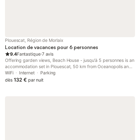
Plouescat, Région de Morlaix
Location de vacances pour 6 personnes
9.4
Fantastique
⋅
7 avis
Offering garden views, Beach House - jusqu'à 5 personnes is an
accommodation set in Plouescat, 50 km from Oceanopolis and
29 km from Baie de Morlaix Golf Course. Located on the
WiFi
Internet
Parking
beachfront, this property features a garden.
132 €
dès
par nuit