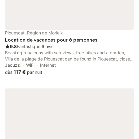
Plouescat, Région de Morlaix
Location de vacances pour 6 personnes
9.8
Fantastique
⋅
6 avis
Boasting a balcony with sea views, free bikes and a garden,
Villa de la plage de Plouescat can be found in Plouescat, close
to Plage de Porsmeur and 29 km from Baie de Morlaix Golf
Jacuzzi
WiFi
Internet
Course.
117 €
dès
par nuit