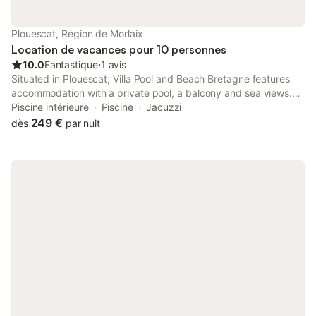
maison, terrasse avec table et barbecue - Jardin non clos
Plouescat, Région de Morlaix
Location de vacances pour 10 personnes
10.0
Fantastique
⋅
1 avis
Situated in Plouescat, Villa Pool and Beach Bretagne features
accommodation with a private pool, a balcony and sea views.
This beachfront property offers access to a terrace, a pool
Piscine intérieure
Piscine
Jacuzzi
table, free private parking and free WiFi.
249 €
dès
par nuit