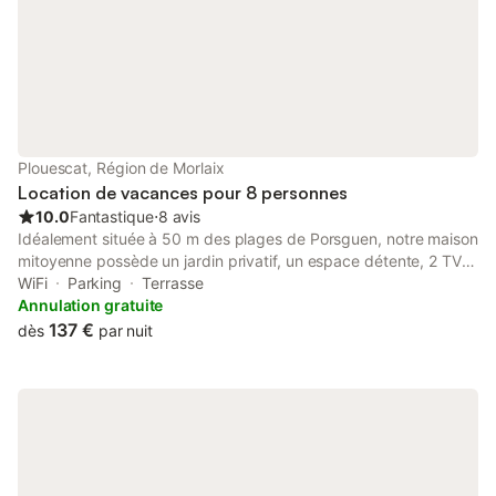
Plouescat, Région de Morlaix
Location de vacances pour 8 personnes
10.0
Fantastique
⋅
8 avis
Idéalement située à 50 m des plages de Porsguen, notre maison
mitoyenne possède un jardin privatif, un espace détente, 2 TV ,
un sauna infra rouge.La maison est très confortable et
WiFi
Parking
Terrasse
lumineuse, très agréable avec tout le confort . Draps compris (
Annulation gratuite
lit fait à l'arrivée ) . location de serviettes possible en
137 €
dès
par nuit
supplément, ainsi que location de vélo . WIFI gratuit Nous
accueillons jusqu'à 8 personnes, Chien accepté sur demande (
25 euros ) - En supplément, électricité avec relevé Arrivé/départ
. Le logement Après 6 années de location. Nous pouvons nous
réjouir, 100% des hôtes ont été très content de leurs semaines.
Nous avons reçu des Allemands, des hollandais, des Anglais ,
Français, Espagnol.Tous très satisfaits. Ils ont apprécié le sous