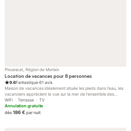
Plouescat, Région de Morlaix
Location de vacances pour 8 personnes
9.6
Fantastique
⋅
61 avis
Maison de vacances idéalement située les pieds dans l'eau, les
vacanciers apprécient la vue sur la mer de l'ensemble des
pièces de vie et aussi de pouvoir surveiller les enfants jouant sur
WiFi
Terrasse
TV
la plage et les rochers depuis la maison. le sentier de grande
Annulation gratuite
randonnée GR34 vous permettra de découvrir le littoral au
186 €
dès
par nuit
départ du "Paradis bleu". Pour les adeptes de la voile, le centre
nautique se trouve à 2 minutes à pieds en longeant le sentier
côtier. Elle est fonctionnelle, tout y est pensé pour y passer un