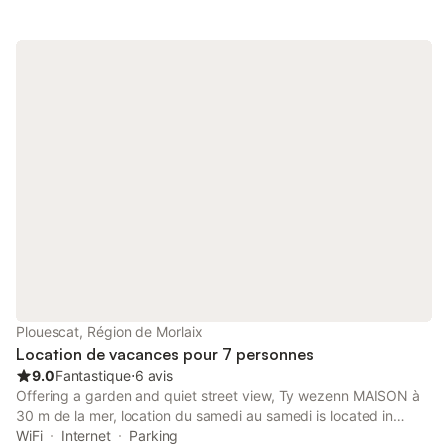
Plouescat, Région de Morlaix
Location de vacances pour 7 personnes
9.0
Fantastique
⋅
6 avis
Offering a garden and quiet street view, Ty wezenn MAISON à
30 m de la mer, location du samedi au samedi is located in
Plouescat, 50 km from Oceanopolis and 29 km from Baie de
WiFi
Internet
Parking