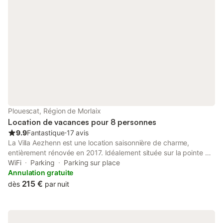
Plouescat, Région de Morlaix
Location de vacances pour 8 personnes
9.9
Fantastique
⋅
17 avis
La Villa Aezhenn est une location saisonnière de charme,
entièrement rénovée en 2017. Idéalement située sur la pointe de
Pen An Theven et à proximité immédiate de la plage de
WiFi
Parking
Parking sur place
Porsmeur, votre location bénéficie d’un emplacement de premier
Annulation gratuite
choix. Cette villa, lumineuse et confortable, a été construite
215 €
dès
par nuit
dans les années 60 sur un jardin clos de 450m2. Elle a été
rénovée à neuf en 2017 pour offrir de belles prestations, vous
profiterez pleinement de votre séjour à Plouescat. Vous
bénéficierez d'une vue mer ou baie depuis chaque fenêtre de la