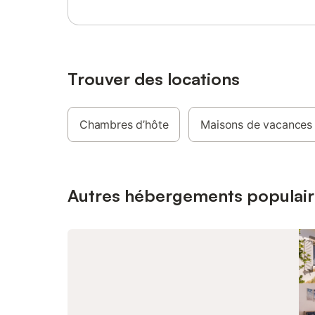
prestatio
serviette
le prix d
compagni
un supplé
équipeme
Trouver des locations
dans cet
équipeme
considér
Chambres d’hôte
Maisons de vacances
de borne
dans le l
véhicules
Nantes di
dir
Autres hébergements populair