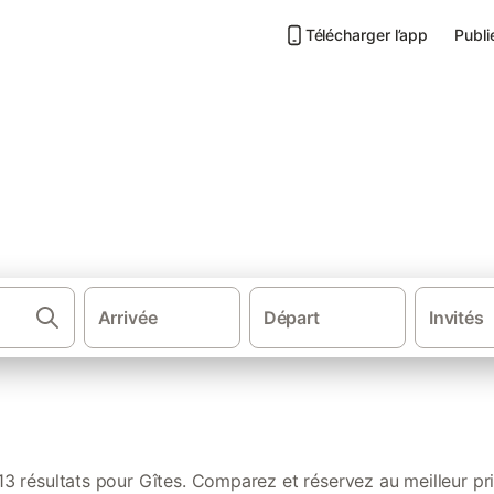
Télécharger l’app
Publi
s de vacances à Piriac-sur-Mer
Arrivée
Départ
Invités
·
·
Gîtes et locations de vacances
France
Pays de la Loire
13 résultats pour Gîtes. Comparez et réservez au meilleur pri