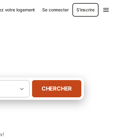
ez votre logement
Se connecter
S'inscrire
CHERCHER
·
·
Loire-Atlantique
Gîtes à Piriac-sur-Mer
x!