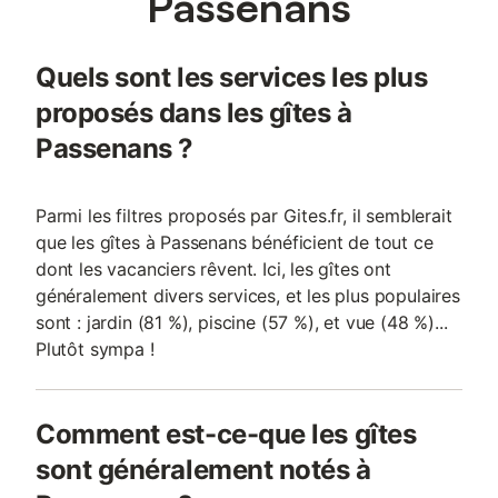
Passenans
transat disponibles sur demande) Chauffage avec poêle à bois
et toilette sèche dans la salle de bain. La location comprend les
draps et les linges de toilette ; les lits seront faits avant votre
Quels sont les services les plus
arrivée. Eau chaude solaire, chauffage bois et toilette sèche
permettent de préserver nos ressources naturelles.
proposés dans les gîtes à
Passenans ?
Parmi les filtres proposés par Gites.fr, il semblerait
que les gîtes à Passenans bénéficient de tout ce
dont les vacanciers rêvent. Ici, les gîtes ont
généralement divers services, et les plus populaires
sont : jardin (81 %), piscine (57 %), et vue (48 %)...
Plutôt sympa !
Comment est-ce-que les gîtes
sont généralement notés à