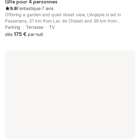
Gîte pour 4 personnes
partagée avec
9.8
Fantastique
⋅
7 avis
Offering a garden and quiet street view, L'Anjépie is set in
Passenans, 31 km from Lac de Chalain and 39 km from
Herisson Waterfalls. This property offers access to a balcony
Parking
Terrasse
TV
and free private parking.
175 €
dès
par nuit