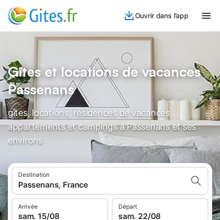
Ouvrir dans l’app
Gîtes et locations de vacances
Passenans
gîtes, locations, résidences de vacances,
appartements et campings à Passenans et ses
environs
Destination
Passenans, France
Arrivée
Départ
sam. 15/08
sam. 22/08