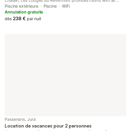
Chalain, Les Lodges du Revermont provides rooms with air
conditioning and a private bathroom in Passenans.
Piscine extérieure
Piscine
WiFi
Annulation gratuite
238 €
dès
par nuit
Passenans, Jura
Location de vacances pour 2 personnes