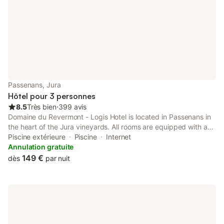
DANS le gite m
Passenans, Jura
Hôtel pour 3 personnes
8.5
Très bien
⋅
399 avis
Domaine du Revermont - Logis Hotel is located in Passenans in
the heart of the Jura vineyards. All rooms are equipped with a
flat-screen TV, satellite channels and free WiFi access.
Piscine extérieure
Piscine
Internet
Annulation gratuite
149 €
dès
par nuit