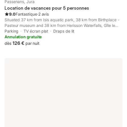
Passenans, Jura
Location de vacances pour 5 personnes
9.0
Fantastique
⋅
2 avis
Situated 37 km from Isis aquatic park, 38 km from Birthplace -
Pasteur museum and 38 km from Herisson Waterfalls, Gîte le
Lynx provides accommodation set in Passenans.
Parking
TV écran plat
Draps de lit
Annulation gratuite
126 €
dès
par nuit