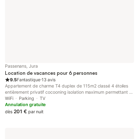
Passenans, Jura
Location de vacances pour 6 personnes
9.5
Fantastique
⋅
13 avis
Appartement de charme T4 duplex de 115m2 classé 4 étoiles
entièrement privatif cocooning isolation maximum permettant un
séjour agréable aussi bien en été qu'en hiver. Au cœur d'un des
WiFi
Parking
TV
plus jolis villages, situé dans le vignoble jurassien. Vous serez
Annulation gratuite
charmés par la diversité de nos paysages et découvrirez nos
201 €
dès
par nuit
lacs de montagne classés au patrimoine de l'UNESCO comme le
lac de Vouglans un des plus grands lacs de barrage de France.
L'hiver le Haut-Jura vous offre son ski de fond et de descente.