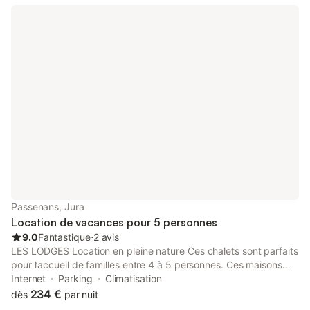
Passenans, Jura
Location de vacances pour 5 personnes
9.0
Fantastique
⋅
2 avis
LES LODGES Location en pleine nature Ces chalets sont parfaits
pour l’accueil de familles entre 4 à 5 personnes. Ces maisons
disposent de 2 chambres avec leur propre salle de bain et WC
Internet
Parking
Climatisation
pouvant accueillir au total jusqu’à 5 personnes reliées par un
234 €
dès
par nuit
espace kitchenette tout équipé. Chaque gite à sa propre