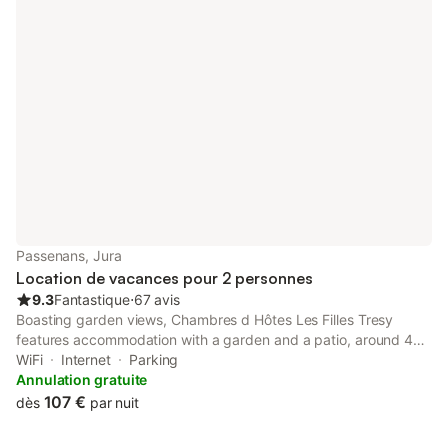
Passenans, Jura
Location de vacances pour 2 personnes
9.3
Fantastique
⋅
67 avis
Boasting garden views, Chambres d Hôtes Les Filles Tresy
features accommodation with a garden and a patio, around 45
km from Dole Train Station. Both free WiFi and parking on-site
WiFi
Internet
Parking
are accessible at the bed and breakfast free of charge.
Annulation gratuite
107 €
dès
par nuit