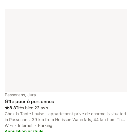
terrasse avec son salon de jardin. Profitez d’un séjour en totale
autonomie tout en ayant accès aux services de notre hôtel et à
sa piscine chauffée.
Passenans, Jura
Gîte pour 6 personnes
8.3
Très bien
⋅
23 avis
Chez la Tante Louise - appartement privé de charme is situated
in Passenans, 39 km from Herisson Waterfalls, 44 km from The
museum of fine arts of Dole, as well as 44 km from Isis aquatic
WiFi
Internet
Parking
park.
Annulation gratuite