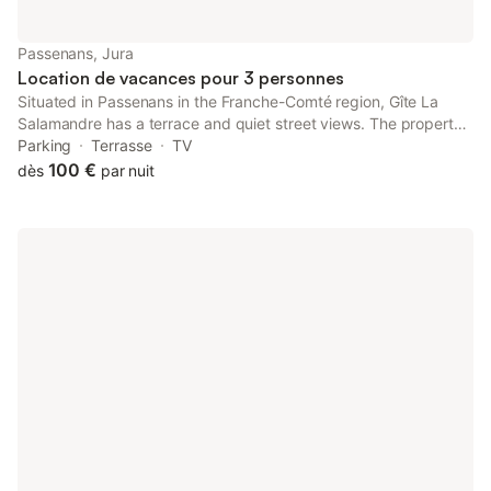
Passenans, Jura
Location de vacances pour 3 personnes
Situated in Passenans in the Franche-Comté region, Gîte La
Salamandre has a terrace and quiet street views. The property
is set 31 km from Lac de Chalain, 37 km from Isis aquatic park
Parking
Terrasse
TV
and 38 km from Birthplace - Pasteur museum.
100 €
dès
par nuit