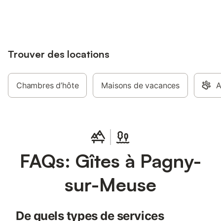
jusqu'à 10% sur nos logements.
Trouver des locations
Chambres d’hôte
Maisons de vacances
A
FAQs: Gîtes à Pagny-
sur-Meuse
De quels types de services