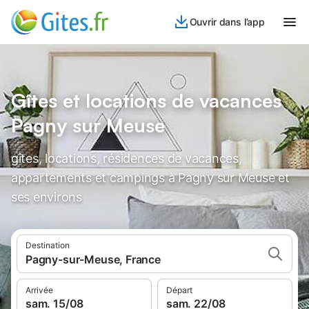
Ouvrir dans l’app
Gîtes et locations de vacances
Pagny sur Meuse
gîtes, locations, résidences de vacances,
appartements et campings à Pagny sur Meuse et
ses environs
Destination
Pagny-sur-Meuse, France
Arrivée
Départ
sam. 15/08
sam. 22/08