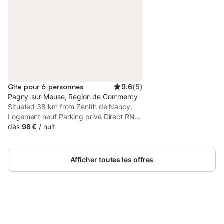
Gîte pour 6 personnes
9.6
(
5
)
Pagny-sur-Meuse, Région de Commercy
Situated 38 km from Zénith de Nancy,
Logement neuf Parking privé Direct RN4
Netflix features accommodation with free
dès
98 €
/
nuit
WiFi and free private parking.
Afficher toutes les offres
Connectez-vous et économisez
Se connecter