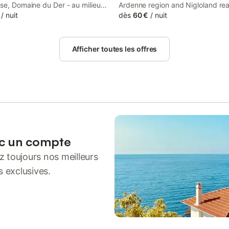
se, Domaine du Der - au milieu
Ardenne region and Nigloland re
part, Chambres et tables dhotes
/
nuit
within 41 km, Gite Le Courlis pro
dès
60 €
/
nuit
u Der features accommodation in
accommodation with free WiFi, a 
ith access to a garden, a shared
playground, water sports facilitie
s well as private check-in and...
free private parking.
Afficher toutes les offres
ec un compte
 toujours nos meilleurs
s exclusives.