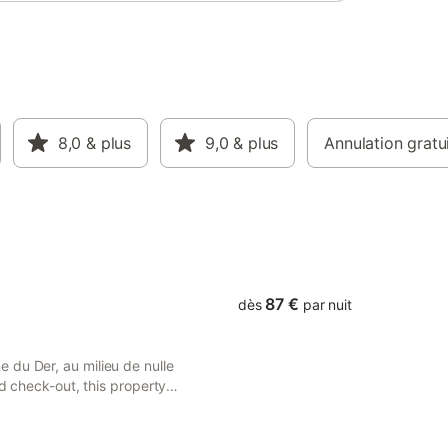
8,0
& plus
9,0
& plus
Annulation gratu
87 €
dès
par nuit
 du Der, au milieu de nulle
nd check-out, this property