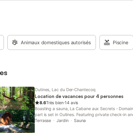
Animaux domestiques autorisés
Piscine
es
Outines, Lac du Der-Chantecoq
Location de vacances pour 4 personnes
8.6
Très bien
⋅
14 avis
Boasting a sauna, La Cabane aux Secrets - Domaine
part is set in Outines. Featuring private check-in a
also provides guests with a picnic area.
Terrasse
Jardin
Sauna