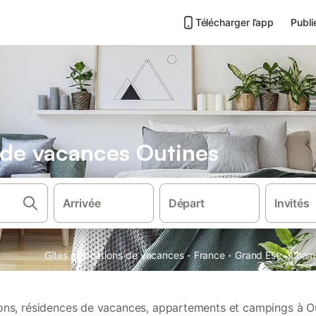
Télécharger l’app
Publi
s de vacances Outines
Arrivée
Départ
Invités
·
·
·
Gîtes et locations de vacances
France
Grand Est
Cham
tions, résidences de vacances, appartements et campings à Ou