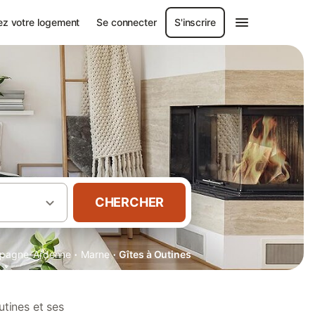
ez votre logement
Se connecter
S'inscrire
CHERCHER
·
·
pagne-Ardenne
Marne
Gîtes à Outines
tines et ses