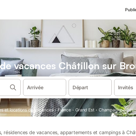
Publi
 de vacances Châtillon sur Br
Arrivée
Départ
Invités
·
·
·
es et locations de vacances
France
Grand Est
Champagne-Arden
ns, résidences de vacances, appartements et campings à Chât