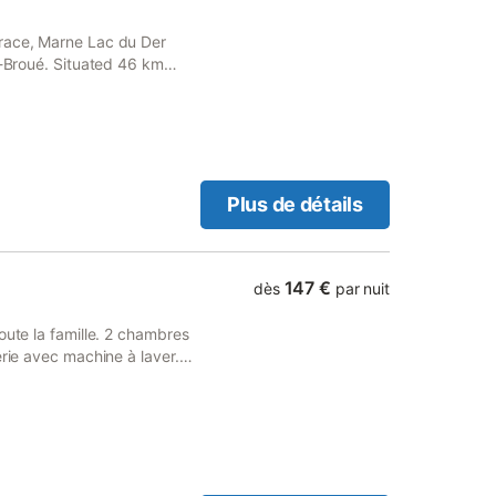
ile d ombrage
rrace, Marne Lac du Der
r-Broué. Situated 46 km
ch area and free private
Plus de détails
147 €
dès
par nuit
oute la famille. 2 chambres
erie avec machine à laver.
aisselle frigo congel coin
e salon détente et salon de
e exposition au soleil.A 800m
que restaurants casino.1.5