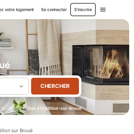
ez votre logement
Se connecter
S'inscrire
oué
CHERCHER
·
·
ne
Marne
Gîtes à Châtillon-sur-Broué
illon sur Broué