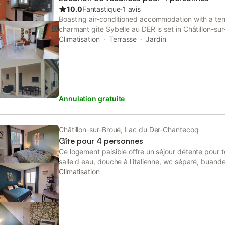
détente + barbecue et pergola avec transats et vo
10.0
Fantastique
⋅
1 avis
Boasting air-conditioned accommodation with a te
charmant gite Sybelle au DER is set in Châtillon-su
from Nigloland, the property features a private bea
Climatisation
Terrasse
Jardin
parking.
Annulation gratuite
Châtillon-sur-Broué, Lac du Der-Chantecoq
Gîte pour 4 personnes
Ce logement paisible offre un séjour détente pour t
salle d eau, douche à l'italienne, wc séparé, buand
Une belle pièce de vie cuisine aménagée four lave v
Climatisation
salon télévision avec accès direct terrasse couvert
jardin barbecue le tout dans un jardin clôturé, bell
de la digue et piste cyclable,4km plage base nauti
km observatoire oiseaux.