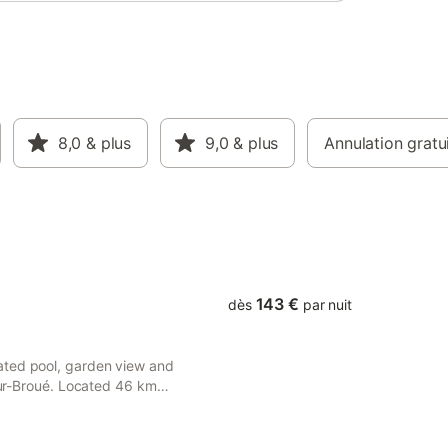
8,0
& plus
9,0
& plus
Annulation gratu
143 €
dès
par nuit
ated pool, garden view and
-sur-Broué. Located 46 km
ee private parking.