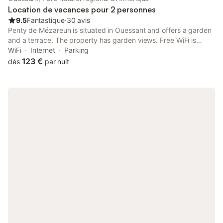
Location de vacances pour 2 personnes
9.5
Fantastique
⋅
30 avis
Penty de Mézareun is situated in Ouessant and offers a garden
and a terrace. The property has garden views. Free WiFi is
provided throughout the property.
WiFi
Internet
Parking
123 €
dès
par nuit