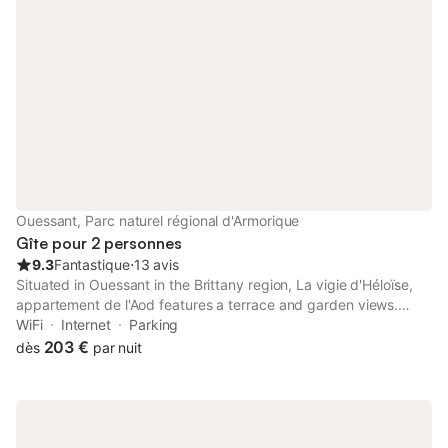
Ouessant, Parc naturel régional d'Armorique
Gîte pour 2 personnes
9.3
Fantastique
⋅
13 avis
Situated in Ouessant in the Brittany region, La vigie d'Héloïse,
appartement de l'Aod features a terrace and garden views.
Featuring free WiFi throughout the property, the non-smoking
WiFi
Internet
Parking
apartment has an open-air bath.
203 €
dès
par nuit