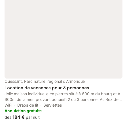
Ouessant, Parc naturel régional d'Armorique
Location de vacances pour 3 personnes
Jolie maison individuelle en pierres situé à 600 m du bourg et à
600m de la mer, pouvant accueillir2 ou 3 personne. Au Rez de
chaussé, cuisine et séjour, salon avec cheminé. A l’étage 1 très
WiFi
Draps de lit
Serviettes
grand lit et 1 lit simple ( plus lit bb) ou 3 lits simples, ainsi qu’une
Annulation gratuite
salle de bain( douche) et wc sépar. Le tout surun jardin clos de
184 €
dès
par nuit
murs pour votre ami à 4 pattes . Notre Tarif est TOUT COMPRIS