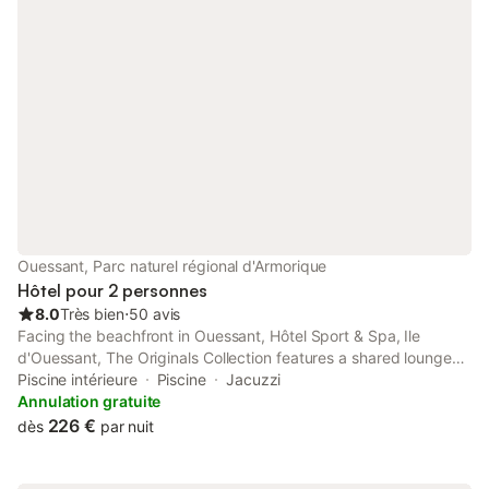
Ouessant, Parc naturel régional d'Armorique
Hôtel pour 2 personnes
8.0
Très bien
⋅
50 avis
Facing the beachfront in Ouessant, Hôtel Sport & Spa, Ile
d'Ouessant, The Originals Collection features a shared lounge
and a terrace. Providing a restaurant, the property also has a
Piscine intérieure
Piscine
Jacuzzi
garden, as well as an indoor pool and a sauna.
Annulation gratuite
226 €
dès
par nuit