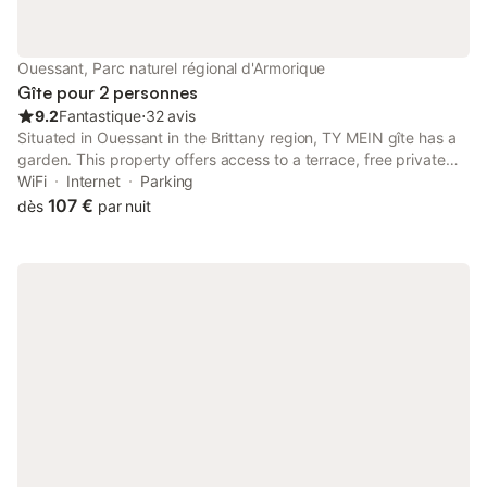
Ouessant, Parc naturel régional d'Armorique
Gîte pour 2 personnes
9.2
Fantastique
⋅
32 avis
Situated in Ouessant in the Brittany region, TY MEIN gîte has a
garden. This property offers access to a terrace, free private
parking and free WiFi.
WiFi
Internet
Parking
107 €
dès
par nuit