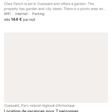
Chez Fanch is set in Ouessant and offers a garden. The
property has garden and city views. There is a picnic area and
guests can make use of free WiFi and free private parking.
WiFi
Internet
Parking
144 €
dès
par nuit
Ouessant, Parc naturel régional d'Armorique
Location de vacances pour 7 personnes