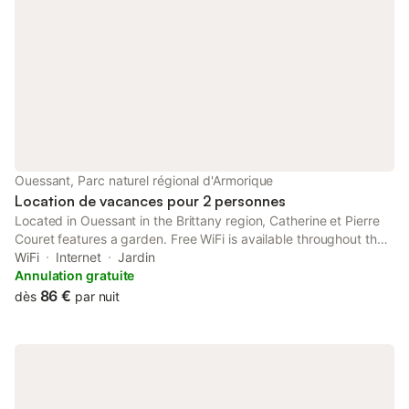
Ouessant, Parc naturel régional d'Armorique
Location de vacances pour 2 personnes
Located in Ouessant in the Brittany region, Catherine et Pierre
Couret features a garden. Free WiFi is available throughout the
property. Towels and bed linen are provided in the bed and
WiFi
Internet
Jardin
breakfast. The accommodation is non-smoking.
Annulation gratuite
86 €
dès
par nuit