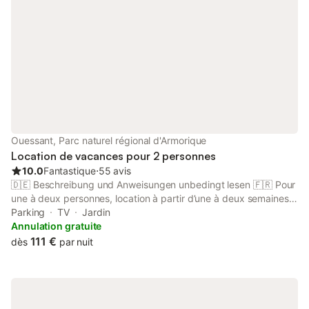
Ouessant, Parc naturel régional d'Armorique
Location de vacances pour 2 personnes
10.0
Fantastique
⋅
55 avis
🇩🇪 Beschreibung und Anweisungen unbedingt lesen 🇫🇷 Pour
une à deux personnes, location à partir d’une à deux semaines
selon la saison. REMISE DES LIEUX 16h LE JOUR DE L’ARRIVÉE
Parking
TV
Jardin
🛥️ bateau à 14h30 du Conquet le samedi mais aussi l’après-
Annulation gratuite
midi, les mercredis, ✈️ avion deux fois par jour depuis et vers
111 €
dès
par nuit
l’aéroport Brest Bretagne du lundi au samedi matin sauf les jours
fériés. RESTITUTION DES LIEUX 10h LE JOUR DU DÉPART sauf
accord préalable. Pour 3 semaines louées, la quatrième semaine
est offerte. Afin de synchroniser vos étapes de voyage, Il est
vivement conseillé de vérifier les horaires de traversée du