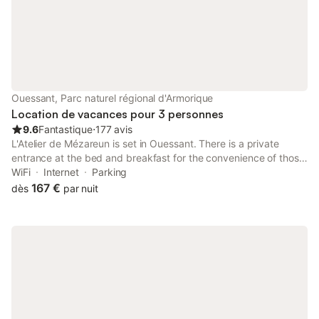
Ouessant, Parc naturel régional d'Armorique
Location de vacances pour 3 personnes
9.6
Fantastique
⋅
177 avis
L'Atelier de Mézareun is set in Ouessant. There is a private
entrance at the bed and breakfast for the convenience of those
who stay. The bed and breakfast offers quiet street views, a
WiFi
Internet
Parking
sun terrace, a 24-hour front desk, and free WiFi is available.
167 €
dès
par nuit