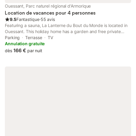
Ouessant, Parc naturel régional d'Armorique
Location de vacances pour 4 personnes
9.5
Fantastique
⋅
55 avis
Featuring a sauna, La Lanterne du Bout du Monde is located in
Ouessant. This holiday home has a garden and free private
parking. Outdoor seating is also available at the holiday home.
Parking
Terrasse
TV
Annulation gratuite
166 €
dès
par nuit