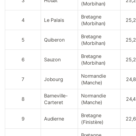
3
Houat
25,
(Morbihan)
Bretagne
4
Le Palais
25,
(Morbihan)
Bretagne
5
Quiberon
25,
(Morbihan)
Bretagne
6
Sauzon
25,
(Morbihan)
Normandie
7
Jobourg
24,
(Manche)
Barneville-
Normandie
8
24,
Carteret
(Manche)
Bretagne
9
Audierne
22,
(Finistère)
Bretagne