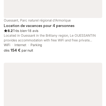
Ouessant, Parc naturel régional d'Armorique
Location de vacances pour 4 personnes
8.2
Très bien
⋅
18 avis
Located in Ouessant in the Brittany region, Le OUESSANTIN
provides accommodation with free WiFi and free private
parking. This bed and breakfast features a bar. Featuring family
WiFi
Internet
Parking
rooms, this property also provides guests with a terrace.
154 €
dès
par nuit