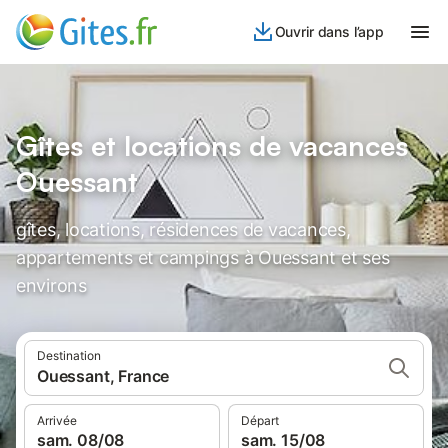
Ouvrir dans l’app
Gîtes et locations de vacances
Ouessant
gîtes, locations, résidences de vacances,
appartements et campings à Ouessant et ses
environs
Destination
Ouessant, France
Arrivée
Départ
sam. 08/08
sam. 15/08