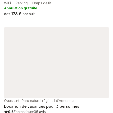
locaux, poissons frais, légumes bios et fromages fabriqués sur
WiFi
Parking
Draps de lit
place.Vive les vacances😎
Annulation gratuite
178 €
dès
par nuit
Ouessant, Parc naturel régional d'Armorique
Location de vacances pour 3 personnes
9.5
Fantastique
⋅
35 avis