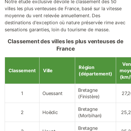
Notre étude exclusive dévoile le classement des 50
villes les plus venteuses de France, basé sur la vitesse
moyenne du vent relevée annuellement. Des
destinations d'exception où nature préservée rime avec
sensations garanties, loin du tourisme de masse.
Classement des villes les plus venteuses de
France
Ven
Région
Classement
Ville
moy
(département)
(km/
Bretagne
1
Ouessant
27,
(Finistère)
Bretagne
2
Hoëdic
25,
(Morbihan)
Bretagne