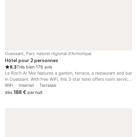
Ouessant, Parc naturel régional d'Armorique
Hôtel pour 2 personnes
8.3
Très bien
⋅
176 avis
Le Roc'h Ar Mor features a garden, terrace, a restaurant and bar
in Ouessant. With free WiFi, this 3-star hotel offers room service.
Brest Bretagne Airport is 59 km away.
WiFi
Internet
Terrasse
188 €
dès
par nuit