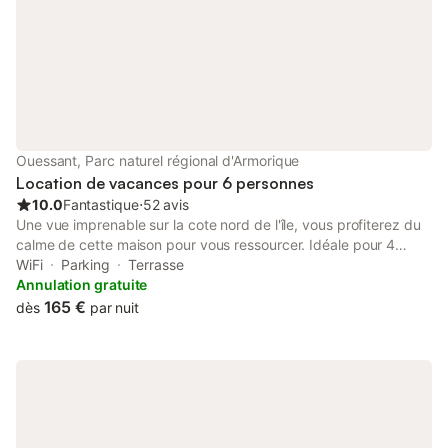
Ouessant, Parc naturel régional d'Armorique
Location de vacances pour 6 personnes
10.0
Fantastique
⋅
52 avis
Une vue imprenable sur la cote nord de l'île, vous profiterez du
calme de cette maison pour vous ressourcer. Idéale pour 4
personnes, nous pouvons accueillir confortablement jusque 6
WiFi
Parking
Terrasse
personnes. Un jardin clos accueillera vos enfants en toute
Annulation gratuite
sécurité. Les promenades au départ de la maison comblerons
165 €
dès
par nuit
les randonneurs et les flâneurs. Les terrasses au Sud et au Nord
vous permettrons de profiter des extérieurs suivant l'orientation
des vents et du soleil.