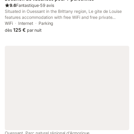
9.6
Fantastique
⋅
59 avis
Situated in Ouessant in the Brittany region, Le gite de Louise
features accommodation with free WiFi and free private
parking. The property has garden views. Outdoor seating is also
WiFi
Internet
Parking
available at the holiday home.
125 €
dès
par nuit
Ouessant, Parc naturel régional d'Armorique