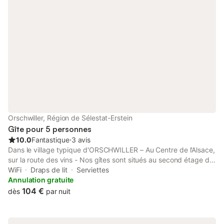
Orschwiller, Région de Sélestat-Erstein
Gîte pour 5 personnes
10.0
Fantastique
⋅
3 avis
Dans le village typique d'ORSCHWILLER – Au Centre de l’Alsace,
sur la route des vins - Nos gîtes sont situés au second étage de
notre maison, avec une entrée indépendante. Spacieux,
WiFi
Draps de lit
Serviettes
lumineux, vous pourrez profiter d'une situation idéale au centre
Annulation gratuite
de l'alsace. Proche des axes autoroutiers, à environ 5 min de
104 €
dès
par nuit
Sélestat , 30 min de Strasbourg et 15 min de Colmar, vous
pourrez visiter facilement notre belle région. Nous vous
proposons : Gîte « COTE DUPLEX » pour 5 personnes dans un