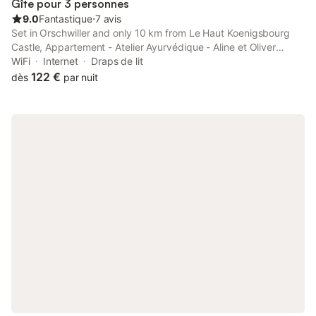
Gîte pour 3 personnes
9.0
Fantastique
⋅
7 avis
Set in Orschwiller and only 10 km from Le Haut Koenigsbourg
Castle, Appartement - Atelier Ayurvédique - Aline et Oliver
offers accommodation with mountain views, free WiFi and free
WiFi
Internet
Draps de lit
private parking.
122 €
dès
par nuit