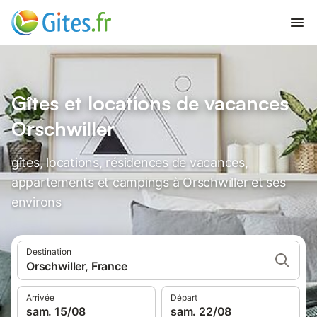
Gîtes et locations de vacances
Orschwiller
gîtes, locations, résidences de vacances,
appartements et campings à Orschwiller et ses
environs
Destination
Orschwiller, France
Arrivée
Départ
sam. 15/08
sam. 22/08