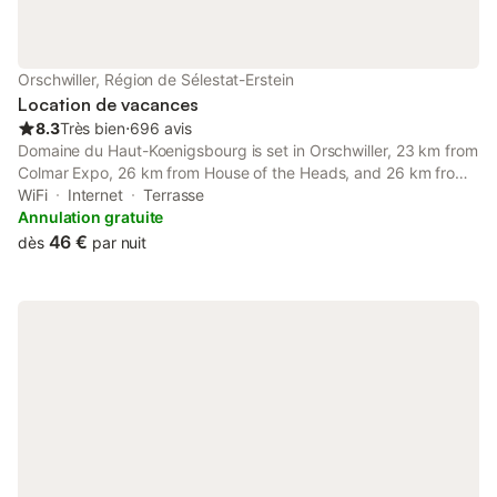
Orschwiller, Région de Sélestat-Erstein
Location de vacances
8.3
Très bien
⋅
696 avis
Domaine du Haut-Koenigsbourg is set in Orschwiller, 23 km from
Colmar Expo, 26 km from House of the Heads, and 26 km from
Saint-Martin Collegiate Church. The property features mountain
WiFi
Internet
Terrasse
and inner courtyard views, and is 1.
Annulation gratuite
46 €
dès
par nuit