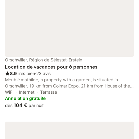
Orschwiller, Région de Sélestat-Erstein
Location de vacances pour 6 personnes
8.9
Très bien
⋅
23 avis
Meublé mathilde, a property with a garden, is situated in
Orschwiller, 19 km from Colmar Expo, 21 km from House of the
Heads, as well as 22 km from Saint-Martin Collegiate Church.
WiFi
Internet
Terrasse
Annulation gratuite
104 €
dès
par nuit