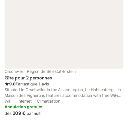
Orschwiller, Région de Sélestat-Erstein
Gîte pour 2 personnes
9.0
Fantastique
⋅
1 avis
Situated in Orschwiller in the Alsace region, Le Hahnenberg - la
Maison des Vignerons features accommodation with free WiFi
and free private parking.
WiFi
Internet
Climatisation
Annulation gratuite
209 €
dès
par nuit