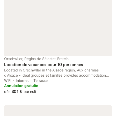
Orschwiller, Région de Sélestat-Erstein
Location de vacances pour 10 personnes
Located in Orschwiller in the Alsace region, Aux charmes
d'Alsace - Idéal groupes et familles provides accommodation
with free WiFi and free private parking.
WiFi
Internet
Terrasse
Annulation gratuite
301 €
dès
par nuit