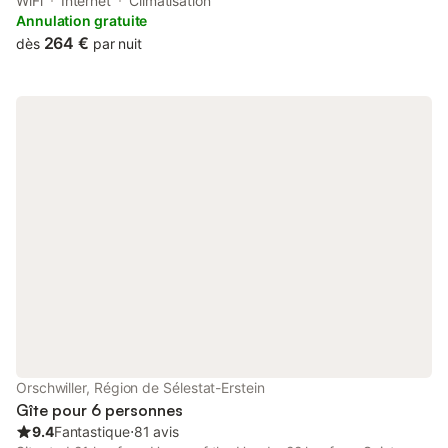
from Le Haut Koenigsbourg Castle and 18 km from Colmar
WiFi
Internet
Climatisation
Expo.
Annulation gratuite
264 €
dès
par nuit
Orschwiller, Région de Sélestat-Erstein
Gîte pour 6 personnes
9.4
Fantastique
⋅
81 avis