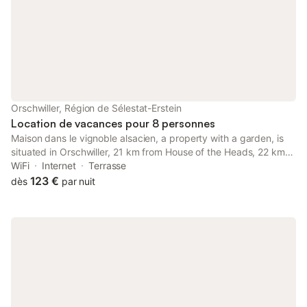
Orschwiller, Région de Sélestat-Erstein
Location de vacances pour 8 personnes
Maison dans le vignoble alsacien, a property with a garden, is
situated in Orschwiller, 21 km from House of the Heads, 22 km
from Saint-Martin Collegiate Church, as well as 26 km from
WiFi
Internet
Terrasse
Colmar Train Station.
123 €
dès
par nuit