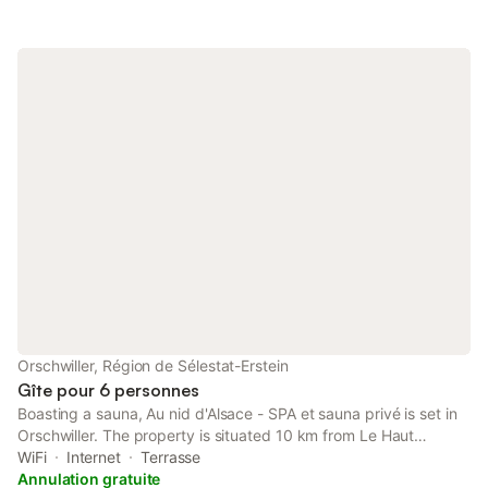
Orschwiller, Région de Sélestat-Erstein
Gîte pour 6 personnes
Boasting a sauna, Au nid d'Alsace - SPA et sauna privé is set in
Orschwiller. The property is situated 10 km from Le Haut
Koenigsbourg Castle, 18 km from Colmar Expo and 21 km from
WiFi
Internet
Terrasse
House of the Heads.
Annulation gratuite