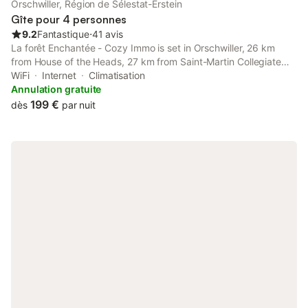
Orschwiller, Région de Sélestat-Erstein
Gîte pour 4 personnes
9.2
Fantastique
⋅
41 avis
La forêt Enchantée - Cozy Immo is set in Orschwiller, 26 km
from House of the Heads, 27 km from Saint-Martin Collegiate
Church, as well as 31 km from Colmar Train Station. The air-
WiFi
Internet
Climatisation
conditioned accommodation is 3.
Annulation gratuite
199 €
dès
par nuit