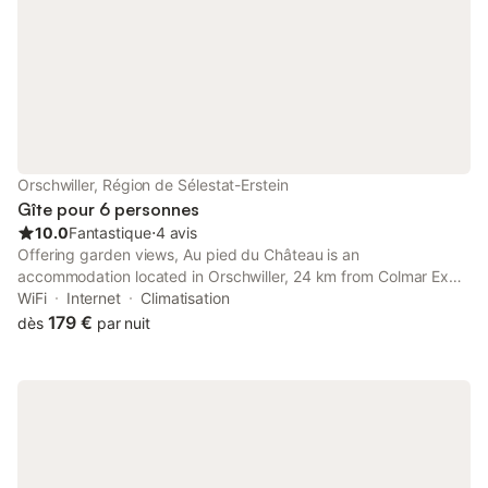
au pied du château 
Koenigsbourg. Vous s
Orschwiller, Région de Sélestat-Erstein
Gîte pour 6 personnes
10.0
Fantastique
⋅
4 avis
Offering garden views, Au pied du Château is an
accommodation located in Orschwiller, 24 km from Colmar Expo
and 26 km from House of the Heads. The air-conditioned
WiFi
Internet
Climatisation
accommodation is 3.
179 €
dès
par nuit