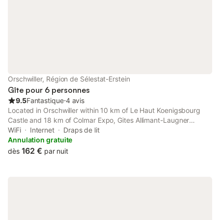
Orschwiller, Région de Sélestat-Erstein
Gîte pour 6 personnes
9.5
Fantastique
⋅
4 avis
Located in Orschwiller within 10 km of Le Haut Koenigsbourg
Castle and 18 km of Colmar Expo, Gites Allimant-Laugner
provides rooms with free WiFi.
WiFi
Internet
Draps de lit
Annulation gratuite
162 €
dès
par nuit