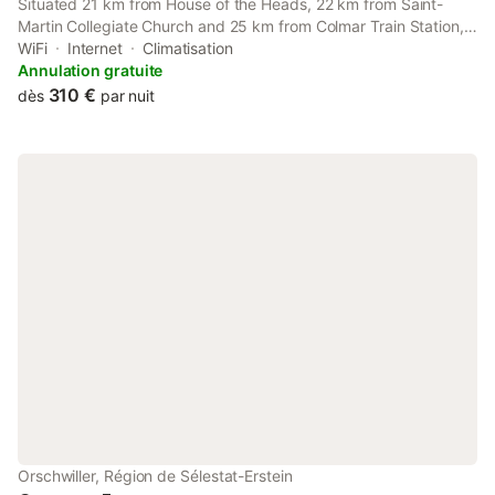
Situated 21 km from House of the Heads, 22 km from Saint-
Martin Collegiate Church and 25 km from Colmar Train Station,
Cochylis, À l'Orée des Vignes, Gîte climatisé au centre de la
WiFi
Internet
Climatisation
Route des vins d'Alsace offers accommodation located in
Annulation gratuite
Orschwiller.
310 €
dès
par nuit
Orschwiller, Région de Sélestat-Erstein