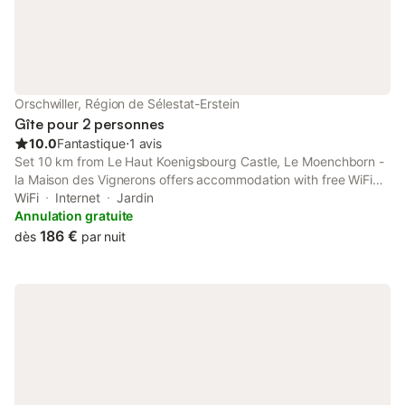
Orschwiller, Région de Sélestat-Erstein
Gîte pour 2 personnes
10.0
Fantastique
⋅
1 avis
Set 10 km from Le Haut Koenigsbourg Castle, Le Moenchborn -
la Maison des Vignerons offers accommodation with free WiFi
and free private parking.
WiFi
Internet
Jardin
Annulation gratuite
186 €
dès
par nuit