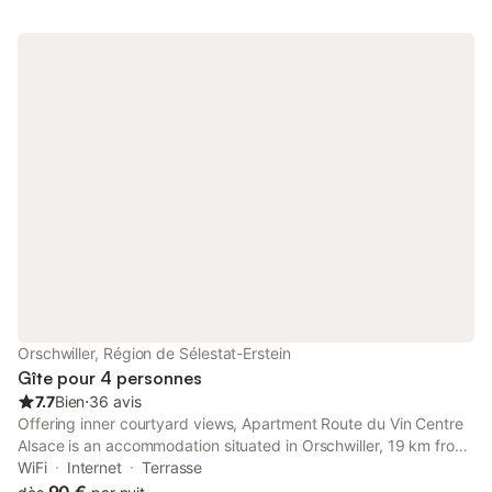
Orschwiller, Région de Sélestat-Erstein
Gîte pour 4 personnes
7.7
Bien
⋅
36 avis
Offering inner courtyard views, Apartment Route du Vin Centre
Alsace is an accommodation situated in Orschwiller, 19 km from
Colmar Expo and 21 km from House of the Heads.
WiFi
Internet
Terrasse