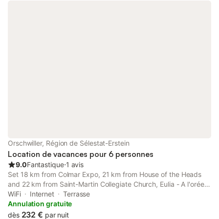
Orschwiller, Région de Sélestat-Erstein
Location de vacances pour 6 personnes
9.0
Fantastique
⋅
1 avis
Set 18 km from Colmar Expo, 21 km from House of the Heads
and 22 km from Saint-Martin Collegiate Church, Eulia - A l'orée
des vignes - Parking privé fermé provides accommodation
WiFi
Internet
Terrasse
situated in Orschwiller.
Annulation gratuite
232 €
dès
par nuit