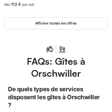
mountain and quiet street views, and is 10 km from Le Haut
112 €
dès
par nuit
Koenigsbourg...
Afficher toutes les offres
FAQs: Gîtes à
Orschwiller
De quels types de services
disposent les gîtes à Orschwiller
?