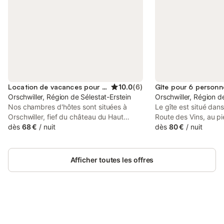
Location de vacances pour 4 personnes
10.0
(
6
)
Gîte pour 6 personn
Orschwiller, Région de Sélestat-Erstein
Orschwiller, Région d
Nos chambres d'hôtes sont situées à
Le gîte est situé dans
Orschwiller, fief du château du Haut
Route des Vins, au p
Kœnigsbourg, sur la route des vins au
dès
68 €
/
nuit
Koenigsbourg. Le gîte
dès
80 €
/
nuit
centre de l'Alsace et tout près des plus
maison d’habitation 
beaux village de la région Éguisheim,
indépendante. Il co
Kaysersberg, Ribeauvillé et Obernai. Vous
indépendantes et 2 sal
Afficher toutes les offres
y trouverez confort et tranquillité au
prévu pour 1 à 6 per
milieu des vignes et grâce aux bonnes
épis aux Gîtes de Fra
prestations de la maison, vous passerez
préserver une grande 
un séjour inoubliable en Alsace.
gite est non-fumeur 
Chambres climatisées tout confort, petit-
sont PAS admis. Les l
déjeuner inclus.
Connectez-vous et économisez
semaine du samedi a
Se connecter