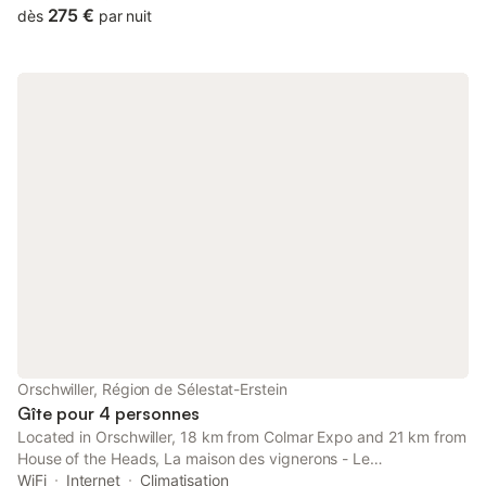
275 €
dès
par nuit
Orschwiller, Région de Sélestat-Erstein
Gîte pour 4 personnes
Located in Orschwiller, 18 km from Colmar Expo and 21 km from
House of the Heads, La maison des vignerons - Le
Praelatenberg offers air conditioning. The property features
WiFi
Internet
Climatisation