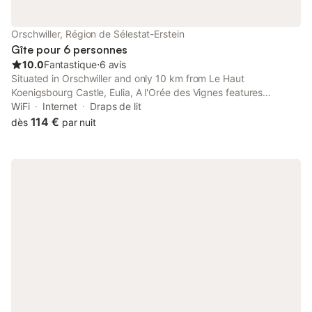
Orschwiller, Région de Sélestat-Erstein
Gîte pour 6 personnes
10.0
Fantastique
⋅
6 avis
Situated in Orschwiller and only 10 km from Le Haut
Koenigsbourg Castle, Eulia, A l'Orée des Vignes features
accommodation with city views, free WiFi and free private
WiFi
Internet
Draps de lit
parking.
114 €
dès
par nuit