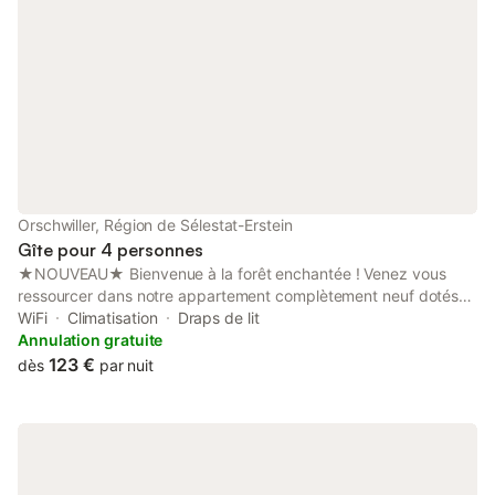
Orschwiller, Région de Sélestat-Erstein
Gîte pour 4 personnes
★NOUVEAU★ Bienvenue à la forêt enchantée ! Venez vous
ressourcer dans notre appartement complètement neuf dotés
d'une vue imprenable situé en pleine forêt au pied du château
WiFi
Climatisation
Draps de lit
du Haut-Koenigsbourg. Notre logement vous offre un cadre
Annulation gratuite
idyllique et proche de tous les lieux Alsacien magique à ne pas
123 €
dès
par nuit
louper : Châteaux, parcs animaliers et de loisirs, randonnées,
VTT, route des vins et sa gastronomie réputée. Profitez d'un
confort optimal pour vivre un séjour inoubliable !