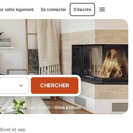
ez votre logement
Se connecter
S'inscrire
CHERCHER
·
·
Centre-Val de Loire
Loiret
Gîtes à Olivet
livet et ses