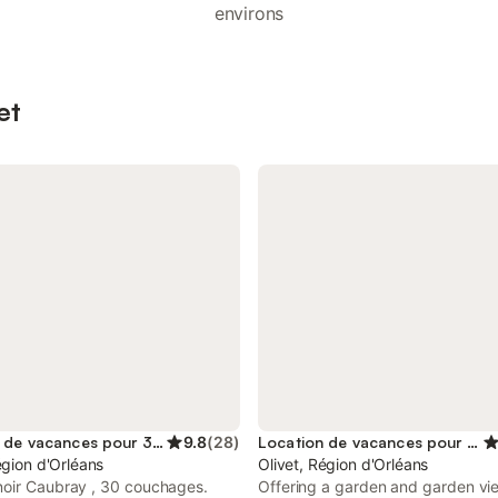
environs
et
Location de vacances pour 30 personnes
9.8
(
28
)
Location de vacances pour 2 personnes
égion d'Orléans
Olivet, Région d'Orléans
oir Caubray , 30 couchages.
Offering a garden and garden vi