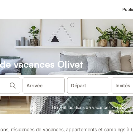
Publi
 de vacances Olivet
Arrivée
Départ
Invités
·
·
Gîtes et locations de vacances
France
tions, résidences de vacances, appartements et campings à O