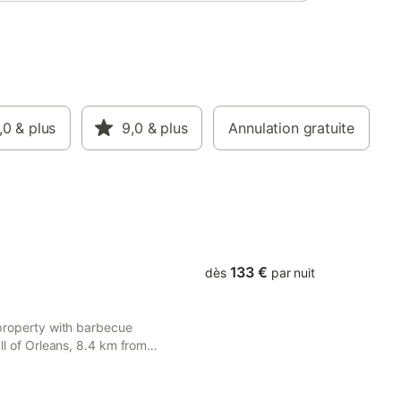
,0
& plus
9,0
& plus
Annulation gratuite
133 €
dès
par nuit
a property with barbecue
all of Orleans, 8.4 km from
rais.