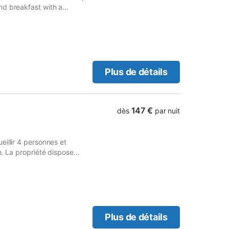
nd breakfast with a
property has garden views
Plus de détails
147 €
dès
par nuit
eillir 4 personnes et
n. La propriété dispose
iveau, comprenant une
s équipée d'une douche à
ran plat avec services de
e à café, bouilloire
ffage et le Wi-Fi sont
rouverez un jardin et une
Plus de détails
 longues et parasols, offrant