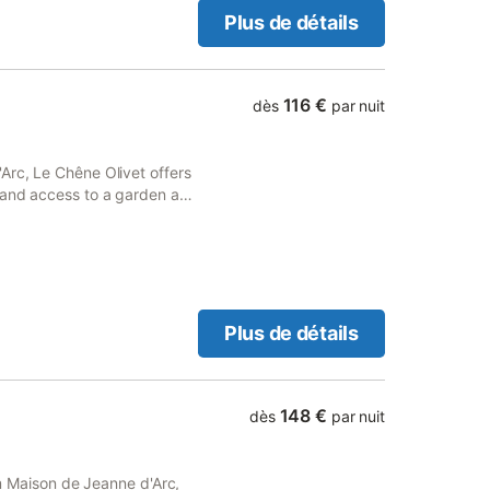
Plus de détails
116 €
dès
par nuit
Arc, Le Chêne Olivet offers
o and access to a garden and
den views and is 6.
Plus de détails
148 €
dès
par nuit
rom Maison de Jeanne d'Arc,