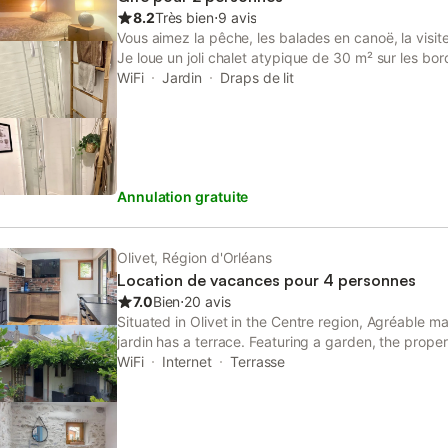
wifi gratuit (fibre) Draps et serviettes fournis Possib
8.2
Très bien
⋅
9 avis
et chaise haute Basse saison : 80€/nuitée jusqu’à
Vous aimez la pêche, les balades en canoë, la visit
supplémentaire ou 500 €/semaine Haute saison : 90
Je loue un joli chalet atypique de 30 m² sur les bor
personnes + 10€/personne supplémentaire ou 580 €
ancien garage à bateau. Indépendant à notre prop
WiFi
Jardin
Draps de lit
mai inclus + du 7 juillet au 31 aout inclus + du 22/1
mezzanine, accessible avec échelle de meunier. Sa
de séjour 30€ obligatoire T
confort : table induction, four, micro ondes, frigo, 
jardin, chaises longues, barbecue et prêt de canoë
belles de balades sur le Loiret.
Annulation gratuite
Olivet, Région d'Orléans
Location de vacances pour 4 personnes
7.0
Bien
⋅
20 avis
Situated in Olivet in the Centre region, Agréable m
jardin has a terrace. Featuring a garden, the proper
of Sports Hall of Orleans. The property is non-smok
WiFi
Internet
Terrasse