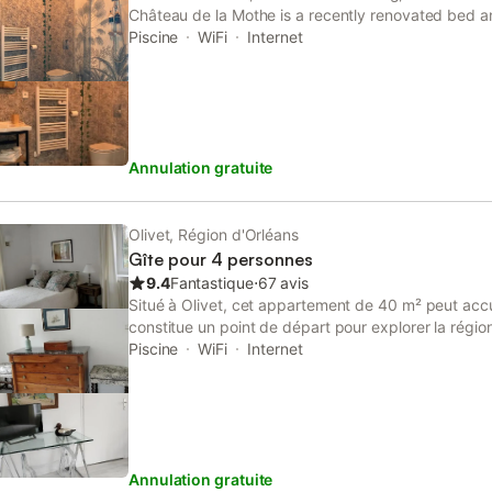
Château de la Mothe is a recently renovated bed a
seasonal outdoor swimming pool and garden. The 
Piscine
WiFi
Internet
and is 7.
Annulation gratuite
Olivet, Région d'Orléans
Gîte pour 4 personnes
9.4
Fantastique
⋅
67 avis
Situé à Olivet, cet appartement de 40 m² peut accu
constitue un point de départ pour explorer la régio
d'une entrée privée et est aménagée sur un seul n
Piscine
WiFi
Internet
chambre avec un lit king-size et une salle de bain
l'italienne. L'intérieur comprend une télévision à éc
streaming, un bureau et un coin cuisine avec machin
électrique ainsi qu'une théière et cafetière. Le chau
disponibles dans tout l'espace. À l'extérieur, vous t
Annulation gratuite
terrasse ensoleillée avec mobilier de jardin, chaises