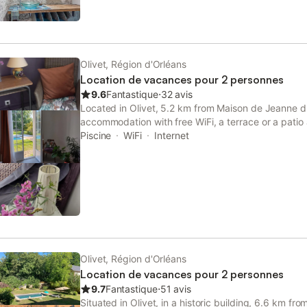
Olivet, Région d'Orléans
Location de vacances pour 2 personnes
9.6
Fantastique
⋅
32 avis
Located in Olivet, 5.2 km from Maison de Jeanne d'
accommodation with free WiFi, a terrace or a pati
a seasonal outdoor pool. The property features gar
Piscine
WiFi
Internet
Olivet, Région d'Orléans
Location de vacances pour 2 personnes
9.7
Fantastique
⋅
51 avis
Situated in Olivet, in a historic building, 6.6 km f