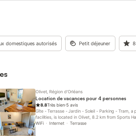
x domestiques autorisés
Petit déjeuner
8
es
Olivet, Région d'Orléans
Location de vacances pour 4 personnes
8.8
Très bien
⋅
5 avis
Gîte - Terrasse - Jardin - Soleil - Parking - Tram, 
facilities, is located in Olivet, 8.2 km from Sports H
Gare d'Orléans, as well as 10 km from Gare des Aub
WiFi
Internet
Terrasse