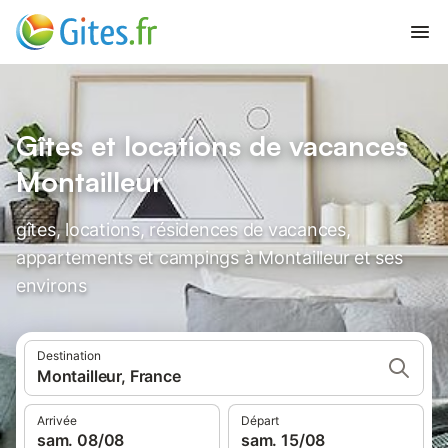
Gîtes et locations de vacances
Montailleur
gîtes, locations, résidences de vacances,
appartements et campings à Montailleur et ses
environs
Destination
Montailleur, France
Arrivée
Départ
sam. 08/08
sam. 15/08