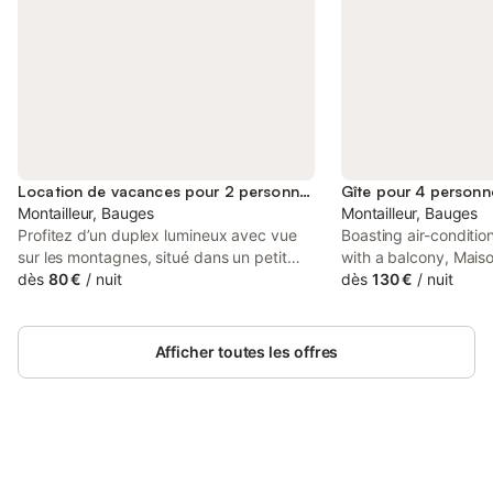
Location de vacances pour 2 personnes
Gîte pour 4 personn
Montailleur, Bauges
Montailleur, Bauges
Profitez d’un duplex lumineux avec vue
Boasting air-condit
sur les montagnes, situé dans un petit
with a balcony, Mai
village calme à environ 20 minutes
dès
80 €
/
nuit
en campagne is situat
dès
130 €
/
nuit
d’Albertville. Ce logement est idéal pour
This property offers 
se ressourcer et découvrir les paysages
free private parking 
de la région entre Bauges, Tarentaise et
Afficher toutes les offres
Beaufortain. Le duplex, d’environ 35 m²,
est organisé sur deux niveaux. Au rez-
de-chaussée se trouvent la chambre
avec lit double (140 cm) ainsi que la salle
de bain avec douche, wc et machine à
laver. À l’étage, la pièce de vie lumineuse
Connectez-vous et économisez
Se connecter