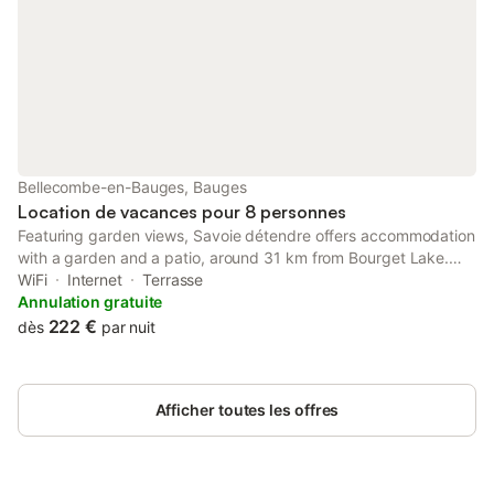
billard, de s'évader devant le grand
contemplation !
écran ou de se détendre dans le sauna,
ce gite
Bellecombe-en-Bauges, Bauges
Location de vacances pour 8 personnes
Featuring garden views, Savoie détendre offers accommodation
with a garden and a patio, around 31 km from Bourget Lake.
This property offers access to a terrace, free private parking
WiFi
Internet
Terrasse
and free WiFi.
Annulation gratuite
222 €
dès
par nuit
Afficher toutes les offres