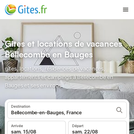
Gîtes et locations de vacances
Bellecombe en Bauges
gîtes, locations, résidences de vacances,
appartements et campings à Bellecombe en
Bauges et ses environs
Destination
Bellecombe-en-Bauges, France
Arrivée
Départ
sam. 15/08
sam. 22/08