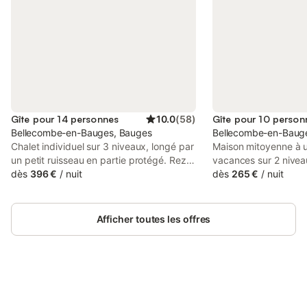
Gîte pour 14 personnes
10.0
(
58
)
Gîte pour 10 person
Bellecombe-en-Bauges, Bauges
Bellecombe-en-Baug
Chalet individuel sur 3 niveaux, longé par
Maison mitoyenne à 
un petit ruisseau en partie protégé. Rez-
vacances sur 2 nivea
de-chaussée : entrée, abris voiture,
dès
396 €
/
nuit
chaussée : séjour-cui
dès
265 €
/
nuit
buanderie. 1er étage : salon-séjour-
connectée au bouque
cuisine avec billard, vidéoprojecteur et
fonction Bluetooth et
accès sur un vaste balcon-terrasse,
la terrasse, buander
Afficher toutes les offres
sauna, WC séparé, 1 chambre (1 lit en
avec douche et WC pri
160x200 cm) avec sa salle de bain
personnes 160 x 200
privative (baignoire + douche). 2ème
vitrée, WC séparé (la
étage : espace détente avec TV, 4
: 4 chambres avec ch
chambres avec lavabo (1 lit 2 personnes
d'eau privative (dou
en 160x200 cm / 1 lit 2 personnes en
Connectez-vous et économisez
sur une terrasse, do
Se connecter