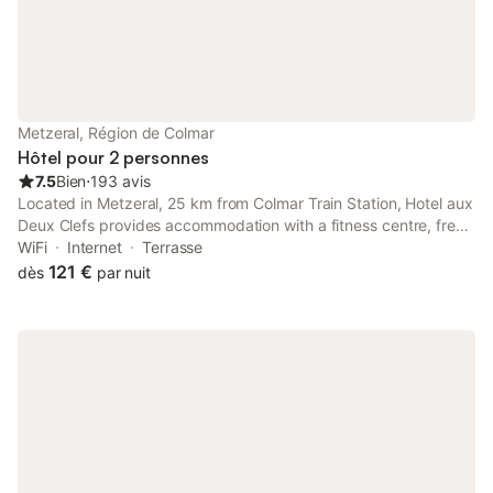
superette, accessibles à pied (5 minutes de marche). Gare
SNCF bien desservie tout au long de la journée. Stations de ski
situé à 10 km. Sentiers de randonnées proches. Activités
diverses et variées en été comme en hiver.
Metzeral, Région de Colmar
Hôtel pour 2 personnes
7.5
Bien
⋅
193 avis
Located in Metzeral, 25 km from Colmar Train Station, Hotel aux
Deux Clefs provides accommodation with a fitness centre, free
private parking, a garden and a terrace.
WiFi
Internet
Terrasse
121 €
dès
par nuit