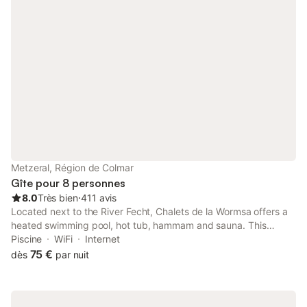
Metzeral, Région de Colmar
Gîte pour 8 personnes
8.0
Très bien
⋅
411 avis
Located next to the River Fecht, Chalets de la Wormsa offers a
heated swimming pool, hot tub, hammam and sauna. This
holiday park is in the heart of the Ballons des Vosges National
Piscine
WiFi
Internet
Park.
75 €
dès
par nuit