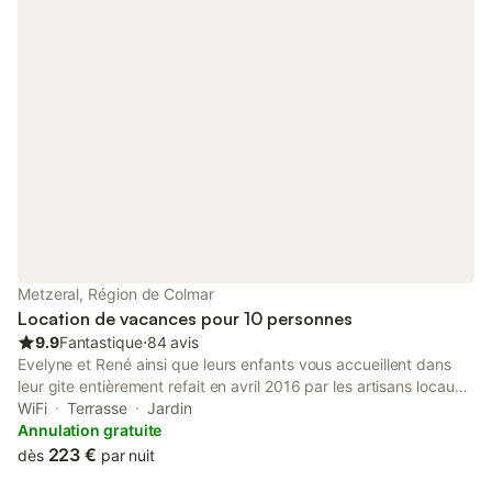
Metzeral, Région de Colmar
Location de vacances pour 10 personnes
9.9
Fantastique
⋅
84 avis
Evelyne et René ainsi que leurs enfants vous accueillent dans
leur gite entièrement refait en avril 2016 par les artisans locaux.
Cette maison, indépendante, avec jardin est situé dans un
WiFi
Terrasse
Jardin
village paisible dans la vallée de Munster, entre Alsace et
Annulation gratuite
Vosges. Nous pouvons héberger 8 à 10 personnes dans un
223 €
dès
par nuit
grand confort, au calme. Dans une vallée offrant beaucoup de