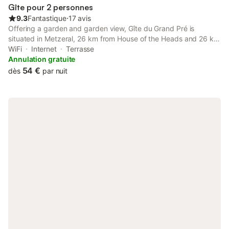
Gîte pour 2 personnes
9.3
Fantastique
⋅
17 avis
Offering a garden and garden view, Gîte du Grand Pré is
situated in Metzeral, 26 km from House of the Heads and 26 km
from Saint-Martin Collegiate Church. Both free WiFi and parking
WiFi
Internet
Terrasse
on-site are accessible at the apartment free of charge.
Annulation gratuite
54 €
dès
par nuit