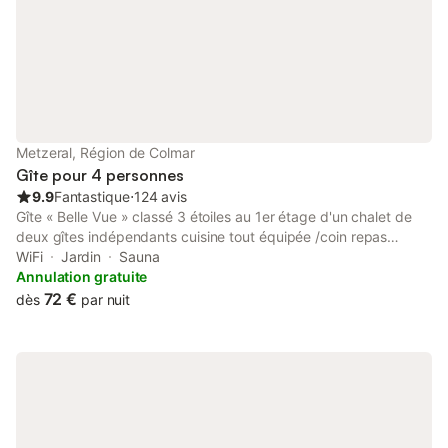
Metzeral, Région de Colmar
Gîte pour 4 personnes
9.9
Fantastique
⋅
124 avis
Gîte « Belle Vue » classé 3 étoiles au 1er étage d'un chalet de
deux gîtes indépendants cuisine tout équipée /coin repas
lumineux avec vue panoramique sur jardins et forêts
WiFi
Jardin
Sauna
environnants salon avec télé, fauteuils et canapé 2 places 1
Annulation gratuite
chambre lit de 140, 1 chambre 2 lits superposés, WC, 1 salle de
72 €
dès
par nuit
bain avec douche. salon de jardin, barbecue mise à disposition
gratuite de vélos, trottinettes ou tricycle, raquettes à neige en
hiver Cabine de SAUNA disponible au sous-sol (une séance
offerte) WIFI gratuit