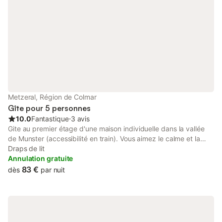
Metzeral, Région de Colmar
Gîte pour 5 personnes
10.0
Fantastique
⋅
3 avis
Gite au premier étage d'une maison individuelle dans la vallée
de Munster (accessibilité en train). Vous aimez le calme et la
tranquillité, ce gite est fait pour vous, Les commerces essentiels
Draps de lit
sont dans le village. Proximité des sentiers de randonnée et
Annulation gratuite
itinéraire cyclable. Le gite dispose d'un balcon.
83 €
dès
par nuit