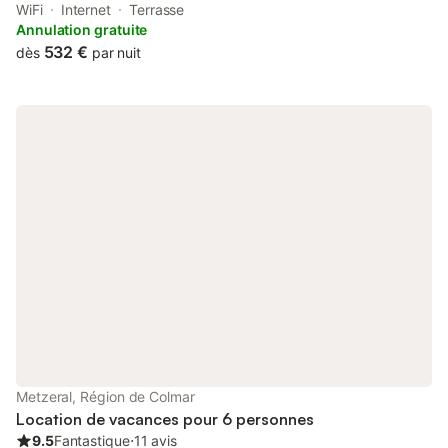
of its garden and barbecue facilities. A hot tub is available for
WiFi
Internet
Terrasse
guests.
Annulation gratuite
532 €
dès
par nuit
Metzeral, Région de Colmar
Location de vacances pour 6 personnes
9.5
Fantastique
⋅
11 avis