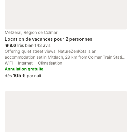
Metzeral, Région de Colmar
Location de vacances pour 2 personnes
8.6
Très bien
⋅
143 avis
Offering quiet street views, NatureZenKota is an
accommodation set in Mittlach, 28 km from Colmar Train Station
and 29 km from House of the Heads. There is an on-site
WiFi
Internet
Climatisation
restaurant, plus free private parking and free WiFi are available.
Annulation gratuite
105 €
dès
par nuit