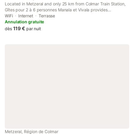
Located in Metzeral and only 25 km from Colmar Train Station,
Gîtes pour 2 à 6 personnes Manala et Vivala provides
accommodation with garden views, free WiFi and free private
WiFi
Internet
Terrasse
parking.
Annulation gratuite
119 €
dès
par nuit
Metzeral, Région de Colmar