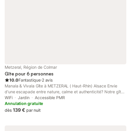
Metzeral, Région de Colmar
Gîte pour 6 personnes
10.0
Fantastique
⋅
2 avis
Manala & Vivala Gîte à METZERAL ( Haut-Rhin) Alsace Envie
d'une escapade entre nature, calme et authenticité? Notre gîte
chaleureux vous accueille dans un cocon tout confort au coeur
WiFi
Jardin
Accessible PMR
de la vallée de Munster. Maison indépendante avec entrée
Annulation gratuite
privée et parking privatif inclus . Situé dans un village typique
139 €
dès
par nuit
aux pieds des Vosges, parfait pour randonner, skier ou
simplement respirer. Mais surtout découvrir les spécialités de
notre belle vallée comme par exemple la tourte ou le menu