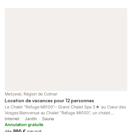
Metzeral, Région de Colmar
Location de vacances pour 12 personnes
Le Chalet "Refuge Mil100"– Grand Chalet Spa 5★ au Cœur des
Vosges Bienvenue au Chalet "Refuge Mil100", un chalet
d’exception situé au pied des Vosges, à seulement 30 minutes
Internet
Jardin
Sauna
de Colmar et de la célèbre Route des Vins d’Alsace. Niché en
Annulation gratuite
pleine nature, il offre un accès direct aux plus belles randonnées
886 €
dès
par nuit