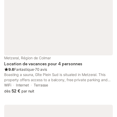
Metzeral, Région de Colmar
Location de vacances pour 4 personnes
9.6
Fantastique
⋅
70 avis
Boasting a sauna, Gîte Plein Sud is situated in Metzeral. This
property offers access to a balcony, free private parking and
free WiFi. The property is non-smoking and is set 25 km from
WiFi
Internet
Terrasse
Colmar Train Station.
52 €
dès
par nuit