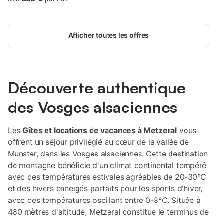
de la Vallée de Munster – inutile de prendre la voiture, tout est à
portée de pas ! Ce chalet-spa 5 étoiles de 240 m², entièrement
rénové, baigné de lumière et offrant une vue panoramique sur la
Afficher toutes les offres
chaîne vosgienne, est le refuge idéal pour un séjour ressourçant
en famille ou entre amis. Un Confort Exceptionnel pour 12
Personnes Le Refuge Mil100 peut accueillir jusqu’à 12 personnes
(6 adultes et 6 enfants) dans un cadre chaleureux et raffiné,
avec des prestations haut de gamme : • Rez-de-chaussée : • 1
Découverte authentique
chambre avec salle d’eau privative et espace de travail •
Buanderie et WC séparé • 1er étage – Espace de vie convivial :
des Vosges alsaciennes
• Grand salon lumineux avec billard • Cuisine ouverte
entièrement équipée • Accès à une grande terrasse plein sud •
WC séparé • 2ème étage – Intimité et confort : • 2 grandes
Les
Gîtes et locations de vacances à Metzeral
vous
chambres avec salle d’eau privative • WC séparé • 3ème étage
offrent un séjour privilégié au cœur de la vallée de
– Le dortoir des aventuriers : • 4 lits (2 doubles et 2 simples) •
Salle d’eau et toilettes sèches • ⚠️ Accès par un escalier de
Munster, dans les Vosges alsaciennes. Cette destination
meunier – déconseillé aux enfants de moins de 6 ans sans
de montagne bénéficie d'un climat continental tempéré
supervision. Expériences et Services à Proximité •
avec des températures estivales agréables de 20-30°C
et des hivers enneigés parfaits pour les sports d'hiver,
avec des températures oscillant entre 0-8°C. Située à
480 mètres d'altitude, Metzeral constitue le terminus de