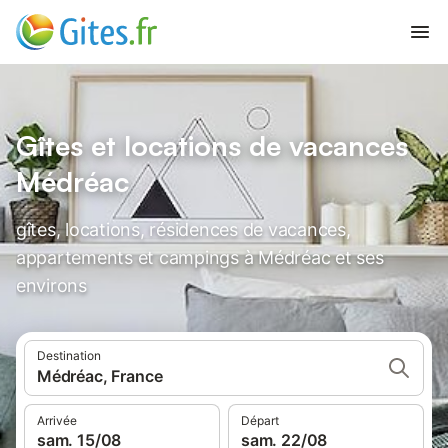
Gîtes et locations de vacances
Médréac
gîtes, locations, résidences de vacances,
appartements et campings à Médréac et ses
environs
Destination
Médréac, France
Arrivée
Départ
sam. 15/08
sam. 22/08