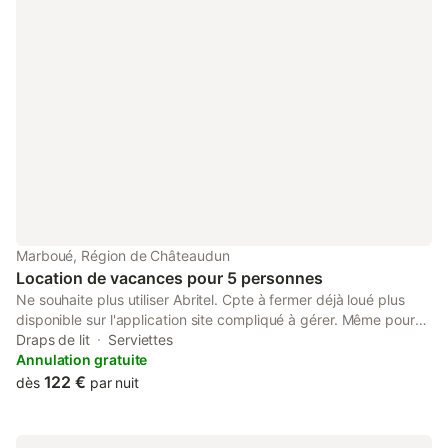
Marboué, Région de Châteaudun
Location de vacances pour 5 personnes
Ne souhaite plus utiliser Abritel. Cpte à fermer déjà loué plus
disponible sur l'application site compliqué à gérer. Même pour
se retirer c'est compliqué merci de faire le nécessaire pour ret
Draps de lit
Serviettes
Annulation gratuite
122 €
dès
par nuit