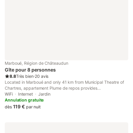
Marboué, Région de Châteaudun
Gîte pour 8 personnes
8.8
Très bien
⋅
20 avis
Located in Marboué and only 41 km from Municipal Theatre of
Chartres, appartement Plume de repos provides
accommodation with inner courtyard views, free WiFi and free
WiFi
Internet
Jardin
private parking.
Annulation gratuite
119 €
dès
par nuit