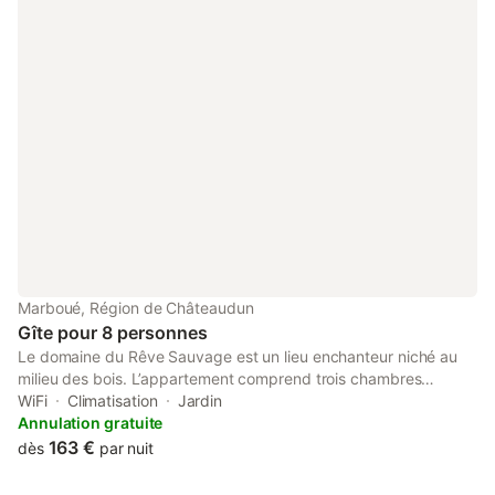
Marboué, Région de Châteaudun
Gîte pour 8 personnes
Le domaine du Rêve Sauvage est un lieu enchanteur niché au
milieu des bois. L’appartement comprend trois chambres
spacieuses, bien éclairées qui offrent des vues imprenables et
WiFi
Climatisation
Jardin
qui sont décorées avec goût et audace pour vous plonger dans
Annulation gratuite
une atmosphère chaleureuse, accueillante et unique. Le gîte a
163 €
dès
par nuit
toutes les commodités modernes nécessaires pour un séjour
confortable : cuisine et salle de bain entièrement équipées, Wi-