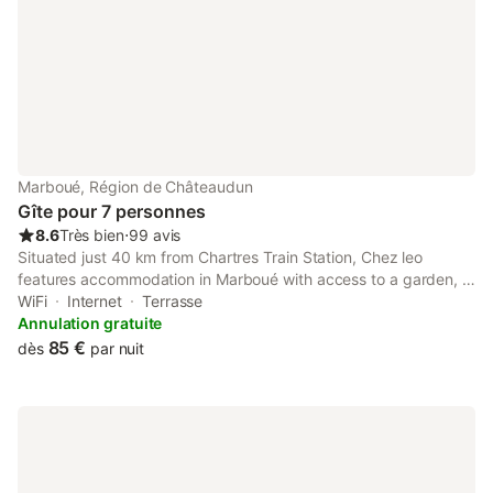
confort : Une chambre
Une chambre avec 1 l
Marboué, Région de Châteaudun
Gîte pour 7 personnes
8.6
Très bien
⋅
99 avis
Situated just 40 km from Chartres Train Station, Chez leo
features accommodation in Marboué with access to a garden, a
shared lounge, as well as a shared kitchen.
WiFi
Internet
Terrasse
Annulation gratuite
85 €
dès
par nuit