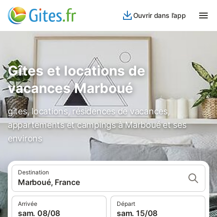
Ouvrir dans l’app
Gîtes et locations de
vacances Marboué
gîtes, locations, résidences de vacances,
appartements et campings à Marboué et ses
environs
Destination
Marboué, France
Arrivée
Départ
sam. 08/08
sam. 15/08