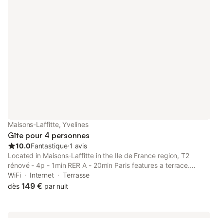
Maisons-Laffitte, Yvelines
Gîte pour 4 personnes
10.0
Fantastique
⋅
1 avis
Located in Maisons-Laffitte in the Ile de France region, T2
rénové - 4p - 1min RER A - 20min Paris features a terrace.
Among the facilities at this property are a 24-hour front desk
WiFi
Internet
Terrasse
and full-day security, along with free WiFi throughout the
149 €
dès
par nuit
property.