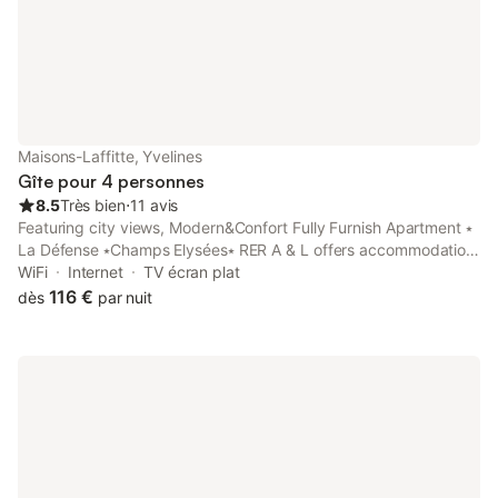
Maisons-Laffitte, Yvelines
Gîte pour 4 personnes
8.5
Très bien
⋅
11 avis
Featuring city views, Modern&Confort Fully Furnish Apartment ⭑
La Défense ⭑Champs Elysées⭑ RER A & L offers accommodation
with a balcony, around 14 km from Palais des Congrès de Paris.
WiFi
Internet
TV écran plat
It is set 15 km from Arc de Triomphe and features a lift.
116 €
dès
par nuit