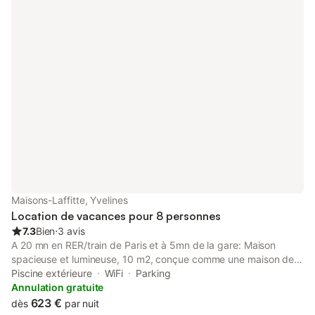
Maisons-Laffitte, Yvelines
Location de vacances pour 8 personnes
7.3
Bien
⋅
3 avis
A 20 mn en RER/train de Paris et à 5mn de la gare: Maison
spacieuse et lumineuse, 10 m2, conçue comme une maison de
vacances avec pièces ouvertes sur jardin, terrasse et piscine
Piscine extérieure
WiFi
Parking
chauffée (mi-Mai/Mi-Septembre) Jardins clos de murs longeant
Annulation gratuite
une rue piétonne Environnement très vert et pourtant en ville
623 €
dès
par nuit