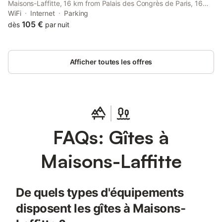
Maisons-Laffitte, 16 km from Palais des Congrès de Paris, 16
km from Arc de Triomphe, as well as 19 km from Musée de
WiFi
Internet
Parking
l'Orangerie.
105 €
dès
par nuit
Afficher toutes les offres
FAQs: Gîtes à
Maisons-Laffitte
De quels types d'équipements
disposent les gîtes à Maisons-