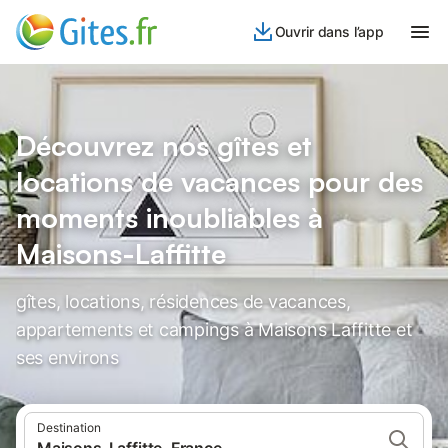
Ouvrir dans l’app
Découvrez nos gîtes et
locations de vacances pour des
moments inoubliables à
Maisons-Laffitte
gîtes, locations, résidences de vacances,
appartements et campings à Maisons Laffitte et
ses environs
Destination