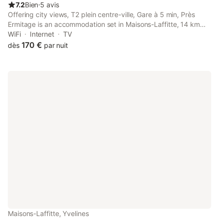
7.2
Bien
⋅
5 avis
Offering city views, T2 plein centre-ville, Gare à 5 min, Près
Ermitage is an accommodation set in Maisons-Laffitte, 14 km
from Palais des Congrès de Paris and 15 km from Arc de
WiFi
Internet
TV
Triomphe.
170 €
dès
par nuit
Maisons-Laffitte, Yvelines