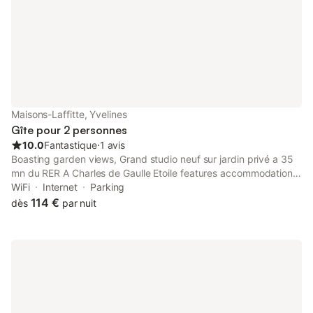
Maisons-Laffitte, Yvelines
Gîte pour 2 personnes
10.0
Fantastique
⋅
1 avis
Boasting garden views, Grand studio neuf sur jardin privé a 35
mn du RER A Charles de Gaulle Etoile features accommodation
with a garden and a terrace, around 15 km from Palais des
WiFi
Internet
Parking
Congrès de Paris.
114 €
dès
par nuit