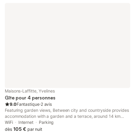
Maisons-Laffitte, Yvelines
Gîte pour 4 personnes
9.0
Fantastique
⋅
2 avis
Featuring garden views, Between city and countryside provides
accommodation with a garden and a terrace, around 14 km
from Palais des Congrès de Paris.
WiFi
Internet
Parking
105 €
dès
par nuit