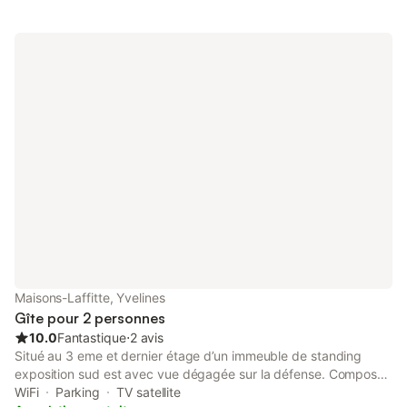
Idéal pour une visite de Paris avec le confort d’une maison de
vacances Classement tourisme officiel 4 étoiles
Maisons-Laffitte, Yvelines
Gîte pour 2 personnes
10.0
Fantastique
⋅
2 avis
Situé au 3 eme et dernier étage d’un immeuble de standing
exposition sud est avec vue dégagée sur la défense. Compose
d’une grande pièce à vivre, d’une cuisine aménagée, d’une salle
WiFi
Parking
TV satellite