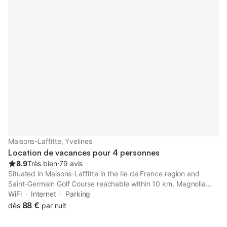
Maisons-Laffitte, Yvelines
Location de vacances pour 4 personnes
8.9
Très bien
⋅
79 avis
Situated in Maisons-Laffitte in the Ile de France region and
Saint-Germain Golf Course reachable within 10 km, Magnolia
Cottage features accommodation with free WiFi, a children's
WiFi
Internet
Parking
playground, free bikes and free private parking.
88 €
dès
par nuit