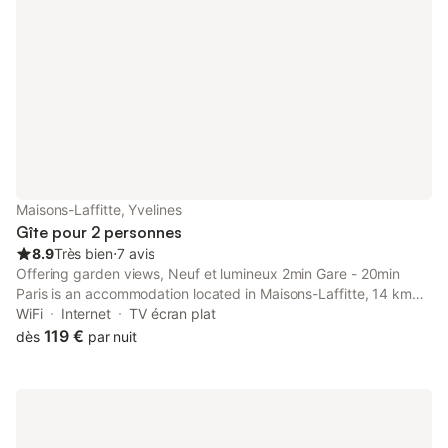
Maisons-Laffitte, Yvelines
Gîte pour 2 personnes
8.9
Très bien
⋅
7 avis
Offering garden views, Neuf et lumineux 2min Gare - 20min
Paris is an accommodation located in Maisons-Laffitte, 14 km
from Palais des Congrès de Paris and 15 km from Arc de
WiFi
Internet
TV écran plat
Triomphe.
119 €
dès
par nuit