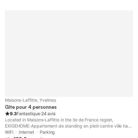
Maisons-Laffitte, Yvelines
Gîte pour 4 personnes
9.3
Fantastique
⋅
24 avis
Located in Maisons-Laffitte in the Ile de France region,
EXIGEHOME-Appartement de standing en plein centre ville has
a balcony. Guests staying at this apartment have access to a
WiFi
Internet
Parking