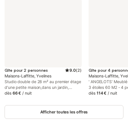
Gîte pour 2 personnes
9.0
(
2
)
Gîte pour 4 personn
Maisons-Laffitte, Yvelines
Maisons-Laffitte, Yve
Studio double de 28 m² au premier étage
' ANGELOTS' Meublé 
d'une petite maison,dans un jardin,
3 étoiles 60 M2 - 4 
indépendante de celle des propriétaires.
dès
66 €
/
nuit
Laffitte, ville du che
dès
114 €
/
nuit
Située à 10 mn (800 m) de la gare RER A
aménagé ces deux h
/ SNCF et du centre-ville avec tous les
entièrement restauré
commerces, supermarché Casino, Picard
écuries, dans un espri
Afficher toutes les offres
Surgelés, restaurants, cinéma Endroit très
Touriste ou homme d'
calme et verdoyant, sentier sportif à
apprécierez un envir
proximité sur bords de Seine. Studio neuf
original.Cour pavée, 