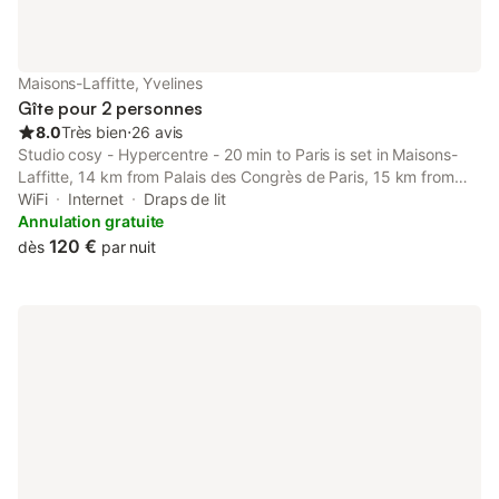
Maisons-Laffitte, Yvelines
Gîte pour 2 personnes
8.0
Très bien
⋅
26 avis
Studio cosy - Hypercentre - 20 min to Paris is set in Maisons-
Laffitte, 14 km from Palais des Congrès de Paris, 15 km from
Arc de Triomphe, and 17 km from Musée de l'Orangerie.
WiFi
Internet
Draps de lit
Annulation gratuite
120 €
dès
par nuit