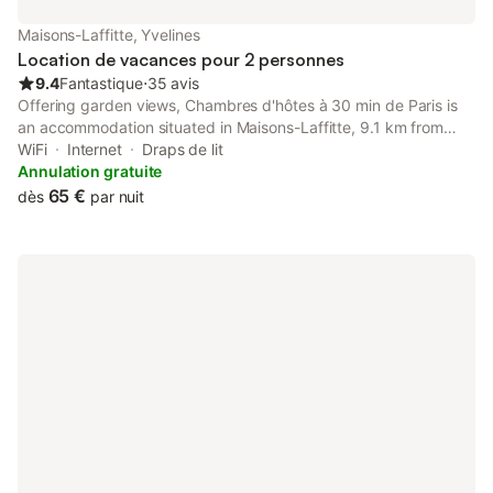
connexion internet haut débit. La résidence, située dans un parc
de 500 hectares, dispose également de son propre espace vert
Maisons-Laffitte, Yvelines
composé de chênes anciens. La piscine municipa
Location de vacances pour 2 personnes
9.4
Fantastique
⋅
35 avis
Offering garden views, Chambres d'hôtes à 30 min de Paris is
an accommodation situated in Maisons-Laffitte, 9.1 km from
Saint-Germain Golf Course and 15 km from Palais des Congrès
WiFi
Internet
Draps de lit
de Paris.
Annulation gratuite
65 €
dès
par nuit