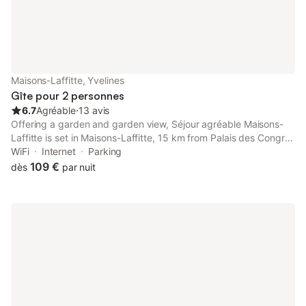
Maisons-Laffitte, Yvelines
Gîte pour 2 personnes
6.7
Agréable
⋅
13 avis
Offering a garden and garden view, Séjour agréable Maisons-
Laffitte is set in Maisons-Laffitte, 15 km from Palais des Congrès
de Paris and 16 km from Arc de Triomphe.
WiFi
Internet
Parking
109 €
dès
par nuit