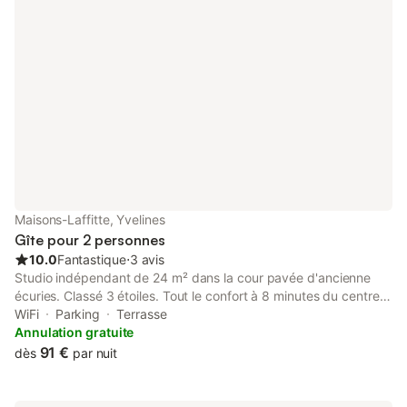
allumé Et nous seron
accueillir et conseille
votre résidence.
Maisons-Laffitte, Yvelines
Gîte pour 2 personnes
10.0
Fantastique
⋅
3 avis
Studio indépendant de 24 m² dans la cour pavée d'ancienne
écuries. Classé 3 étoiles. Tout le confort à 8 minutes du centre
ville et de la gare RER qui vous conduit au centre de PARIS en
WiFi
Parking
Terrasse
20 minutes. Du charme dans un lieu très calme dans la banlieue
Annulation gratuite
ouest de PARIS. Lave-linge, TV, coin cuisine avec hotte
91 €
dès
par nuit
aspirante, réfrigérateur, plaque à induction, cafetière, bouilloir,
fer à repasser, sèche-cheveux etc... 2 lits de 80 pouvant se
réunir en un lit double avec sur-matelas.