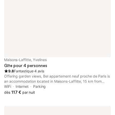
Maisons-Laffitte, Yvelines
Gîte pour 4 personnes
9.8
Fantastique
⋅
4 avis
Offering garden views, Bel appartement neuf proche de Paris is
an accommodation located in Maisons-Laffitte, 15 km from
Palais des Congrès de Paris and 16 km from Arc de Triomphe.
WiFi
Internet
Parking
117 €
dès
par nuit