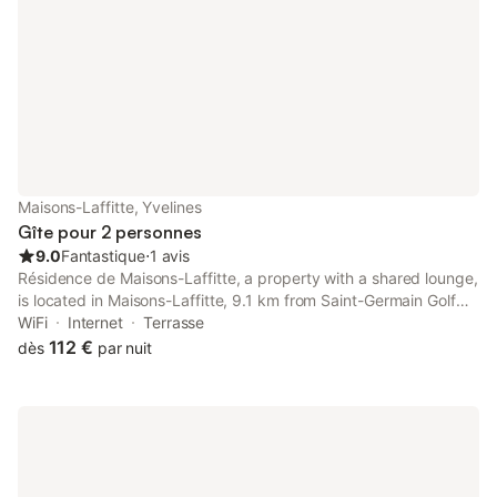
Maisons-Laffitte, Yvelines
Gîte pour 2 personnes
9.0
Fantastique
⋅
1 avis
Résidence de Maisons-Laffitte, a property with a shared lounge,
is located in Maisons-Laffitte, 9.1 km from Saint-Germain Golf
Course, 15 km from Palais des Congrès de Paris, as well as 16
WiFi
Internet
Terrasse
km from Arc de Triomphe.
112 €
dès
par nuit