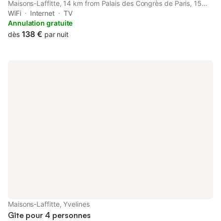
Maisons-Laffitte, 14 km from Palais des Congrès de Paris, 15
km from Arc de Triomphe, as well as 17 km from Musée de
WiFi
Internet
TV
l'Orangerie.
Annulation gratuite
138 €
dès
par nuit
Maisons-Laffitte, Yvelines
Gîte pour 4 personnes