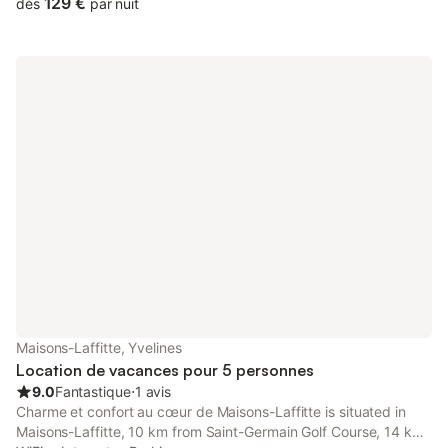
patio. The property is non-smoking and is situated 9.
129 €
dès
par nuit
Maisons-Laffitte, Yvelines
Location de vacances pour 5 personnes
9.0
Fantastique
⋅
1 avis
Charme et confort au cœur de Maisons-Laffitte is situated in
Maisons-Laffitte, 10 km from Saint-Germain Golf Course, 14 km