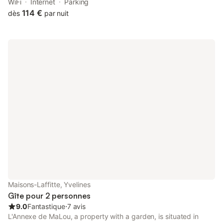
from Palais des Congrès de Paris, as well as 14 km from Arc de
WiFi
Internet
Parking
Triomphe.
114 €
dès
par nuit
Maisons-Laffitte, Yvelines
Gîte pour 2 personnes
9.0
Fantastique
⋅
7 avis
L'Annexe de MaLou, a property with a garden, is situated in