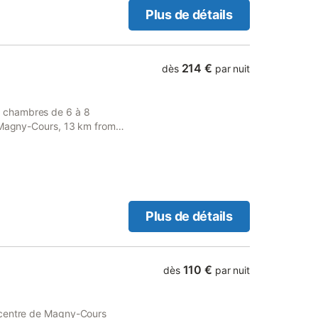
Plus de détails
214 €
dès
par nuit
 chambres de 6 à 8
n Magny-Cours, 13 km from
evers, as well as 43 km
Plus de détails
110 €
dès
par nuit
 centre de Magny-Cours