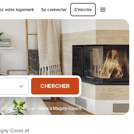
ez votre logement
Se connecter
S'inscrire
CHERCHER
·
·
ourgogne
Nièvre
Gîtes à Magny-Cours
agny Cours et