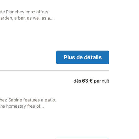
 de Planchevienne offers
den, a bar, as well as a
er courtyard views, and is
Plus de détails
63 €
dès
par nuit
hez Sabine features a patio.
 the homestay free of
 4.5 km from Circuit