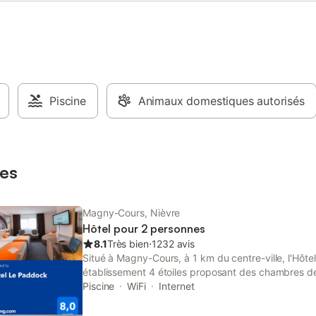
 est située à 1,5 km du centre-
du circuit de Magny-Cours. Les
 à proximité incluent la
, le canoë, la pêche et
ion, avec un terrain de golf à
3 km. Un service de location de
t être organisé pour vous aider à
 les environs.
Piscine
Animaux domestiques autorisés
es
Magny-Cours, Nièvre
Hôtel pour 2 personnes
8.1
Très bien
⋅
1232 avis
Situé à Magny-Cours, à 1 km du centre-ville, l'Hôt
établissement 4 étoiles proposant des chambres d
Cet hôtel dispose de chambres insonorisées et est
Piscine
WiFi
Internet
personnes à mobilité réduite, avec des équipemen
spa et de bien-être, une salle de sport et une pisc