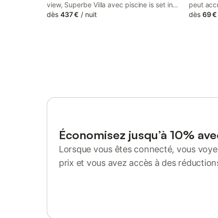
view, Superbe Villa avec piscine is set in
peut accu
Magny-Cours, 4.2 km from Circuit Nevers
dès
437 €
/
nuit
pied-à-te
dès
69 €
Magny Cours and 13 km from Nevers
logement
Train Station.
de-chaus
des intér
calme. L
chambre a
bains et 
micro-on
réfrigéra
Pour votr
chauffage
télévisio
carrelag
Économisez jusqu’à 10% av
dispose d
Lorsque vous êtes connecté, vous voyez
ustensile
faciliter 
prix et vous avez accès à des réduction
trouverez
Se connecter ou s'inscrire
barbecue 
offrant u
privé est
animaux 