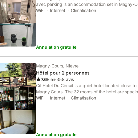
avec parking is an accommodation set in Magny-C
Palace of Nevers and 43 km from Centre National
WiFi
Internet
Climatisation
air-conditioned accommodation is 4.
Annulation gratuite
Magny-Cours, Nièvre
Hôtel pour 2 personnes
7.6
Bien
⋅
358 avis
Cit'Hotel Du Circuit is a quiet hotel located close to
Magny Cours. The 32 rooms of the hotel are spaciou
screen TV and a telephone. The en suite bathroom
WiFi
Internet
Climatisation
hairdryer.
Annulation gratuite