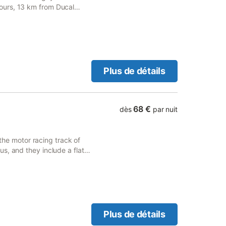
ours, 13 km from Ducal
 du Costume de Scene. The
Plus de détails
68 €
dès
par nuit
 the motor racing track of
s, and they include a flat-
s have a bathtub and a
Plus de détails