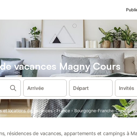
Publi
s de vacances Magny Cours
Arrivée
Départ
Invités
·
·
·
s et locations de vacances
France
Bourgogne-Franche-Comté
B
ions, résidences de vacances, appartements et campings à M