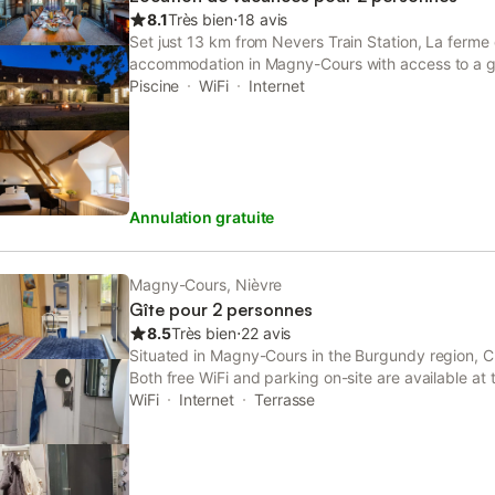
8.1
Très bien
⋅
18 avis
Set just 13 km from Nevers Train Station, La ferme
accommodation in Magny-Cours with access to a gar
concierge service. The property has garden and inn
Piscine
WiFi
Internet
4.
Annulation gratuite
Magny-Cours, Nièvre
Gîte pour 2 personnes
8.5
Très bien
⋅
22 avis
Situated in Magny-Cours in the Burgundy region, C
Both free WiFi and parking on-site are available at
charge. The property is non-smoking and is located
WiFi
Internet
Terrasse
Nevers Magny Cours.