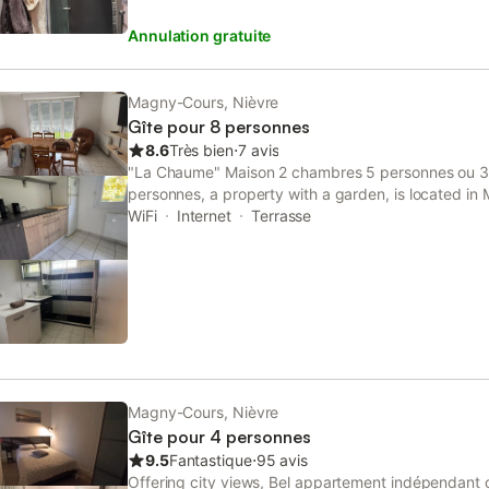
Annulation gratuite
Magny-Cours, Nièvre
Gîte pour 8 personnes
8.6
Très bien
⋅
7 avis
"La Chaume" Maison 2 chambres 5 personnes ou 3
personnes, a property with a garden, is located i
Nevers Train Station, 13 km from Ducal Palace of N
WiFi
Internet
Terrasse
from Moulins Cathedral.
Magny-Cours, Nièvre
Gîte pour 4 personnes
9.5
Fantastique
⋅
95 avis
Offering city views, Bel appartement indépendant