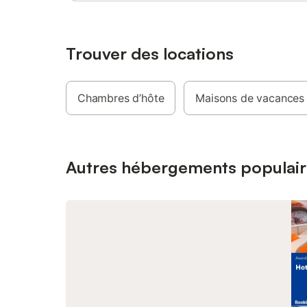
propriété
ville et 
activités
randonnée
Trouver des locations
l'équitat
moins de 
vélos peu
Chambres d’hôte
Maisons de vacances
découvrir
Autres hébergements populair