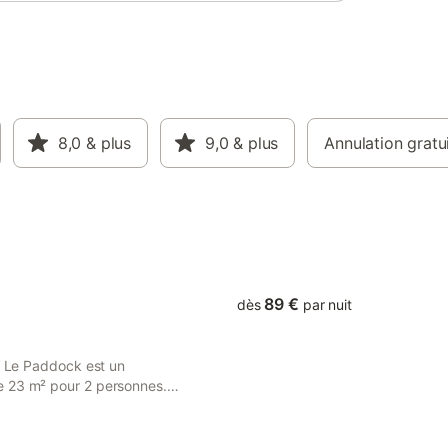
8,0
& plus
9,0
& plus
Annulation gratu
89 €
dès
par nuit
el Le Paddock est un
e 23 m² pour 2 personnes.
 entièrement accessible aux
ts comprenant un centre de
ine extérieure chauffée avec