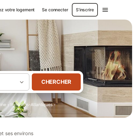
ez votre logement
Se connecter
S'inscrire
CHERCHER
·
·
aine
Pyrénées-Atlantiques
et ses environs