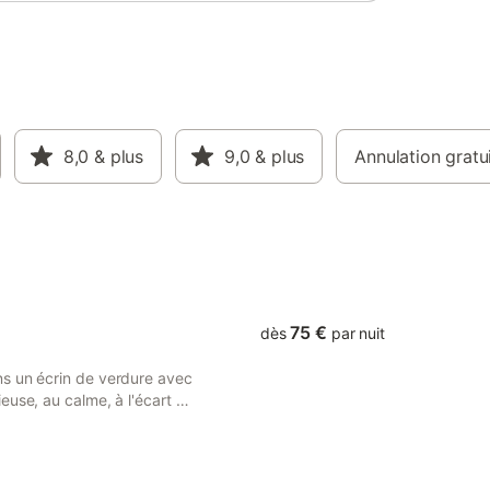
8,0
& plus
9,0
& plus
Annulation gratu
75 €
dès
par nuit
ns un écrin de verdure avec
euse, au calme, à l'écart du
ntagne. Rez de chaussée :
er ouvert, TV), cuisine
 four électrique, lave-
 Etage : 3 chambres dont une