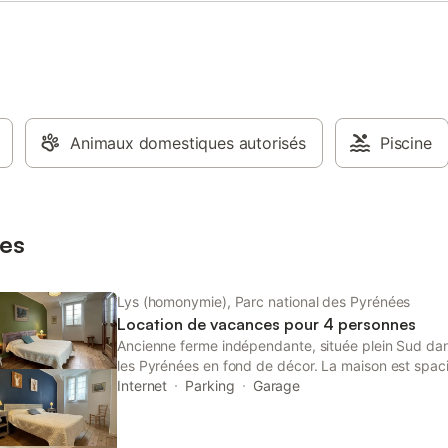
du village. - L'eau dans la limite
nsommation raisonnable - Un
 8 kwh/jour d'électricité - Les lits
r votre arrivée - Le linge de
- Le bois et le chauffage facturé
nsommation - Le ménage est à
otre départ ou forfait 65 euros
minimum à faire
Animaux domestiques autorisés
Piscine
es
Lys (homonymie), Parc national des Pyrénées
Location de vacances pour 4 personnes
Ancienne ferme indépendante, située plein Sud da
les Pyrénées en fond de décor. La maison est spaci
village, dans un hameau face à la forêt et à la mo
Internet
Parking
Garage
Entrée. Salle à manger, salon complet (cheminée/foy
(frigo-congélateur, micro-ondes, plaque 4 feux gaz,
vaisselle), cellier (lave-linge). Salle de bains. Wc.