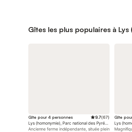
Gîtes les plus populaires à Ly
Gîte pour 4 personnes
9.7
(
67
)
Gîte pou
Lys (homonymie), Parc national des Pyrénées
Lys (hom
Ancienne ferme indépendante, située plein
Magnifiq