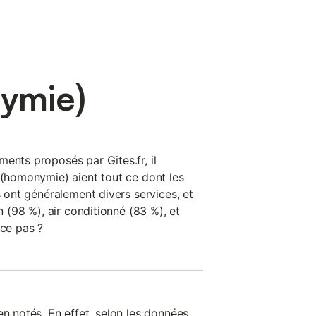
nymie)
ents proposés par Gites.fr, il
 (homonymie) aient tout ce dont les
s ont généralement divers services, et
in (98 %), air conditionné (83 %), et
-ce pas ?
en notés. En effet, selon les données