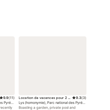
9.9
(
11
)
Location de vacances pour 2 personnes
9.3
(
3
)
des Pyrénées
Lys (homonymie), Parc national des Pyrénées
 recently
Boasting a garden, private pool and