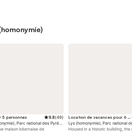
s (homonymie)
r 5 personnes
9.8
(
49
)
Location de vacances pour 6 personnes
onymie), Parc national des Pyrénées
Lys (homonymie), Parc national 
ue maison béarnaise de
Housed in a historic building, the