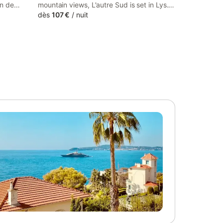
n de
mountain views, L'autre Sud is set in Lys.
- vallée
This property offers access to a terrace,
dès
107 €
/
nuit
th pool
free private parking and free WiFi. The
property is non-smoking and is situated
23 km from Palais Beaumont.