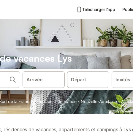
Télécharger l’app
Publi
s de vacances Lys
Arrivée
Départ
Invités
·
·
·
Sud de la France
Sud Ouest de France
Nouvelle-Aquitaine
Aquit
ns, résidences de vacances, appartements et campings à Lys 