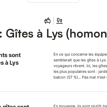
 Gîtes à Lys (homo
nts sont
En ce qui concerne les équipem
semblerait que les gîtes à Lys
es à Lys
voyageurs rêvent. Ici, les gîte
les plus populaires sont : jard
balcon (57 %)... Pas mal n'est
 gîtes sont
En moyenne, ils sont plutôt bi