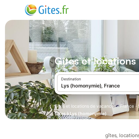
Gîtes et location
Destination
·
·
Gîtes et locations de vacances
France
Gîtes à Lys (homonymie)
gîtes, locatio