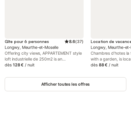
Gîte pour 6 personnes
8.6
(
37
)
Longwy, Meurthe-et-Moselle
Longwy, Meurthe-et-
Offering city views, APPARTEMENT style
Chambres d'hotes la f
loft industrielle de 250m2 is an
with a garden, is loc
accommodation located in Longwy, 42
dès
128 €
/
nuit
km from Luxembourg 
dès
88 €
/
nuit
km from Thionville train station and 24
km from Thionville tra
km from Rockhal. Both free WiFi and
24 km from Rockhal.
parking on-site are available at the
Afficher toutes les offres
apartment free of charge.
Connectez-vous et économisez
Se connecter
jusqu'à 10% sur nos logements.