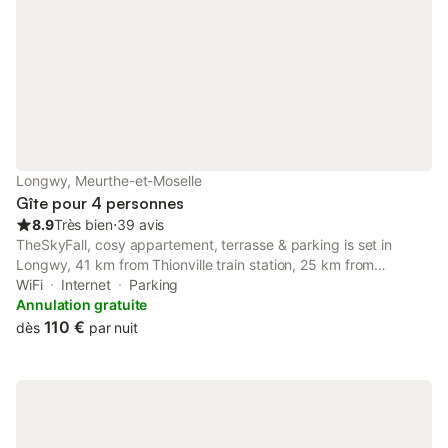
Longwy, Meurthe-et-Moselle
Gîte pour 4 personnes
8.9
Très bien
⋅
39 avis
TheSkyFall, cosy appartement, terrasse & parking is set in
Longwy, 41 km from Thionville train station, 25 km from
Rockhal, as well as 37 km from National Theatre Luxembourg.
WiFi
Internet
Parking
Annulation gratuite
110 €
dès
par nuit