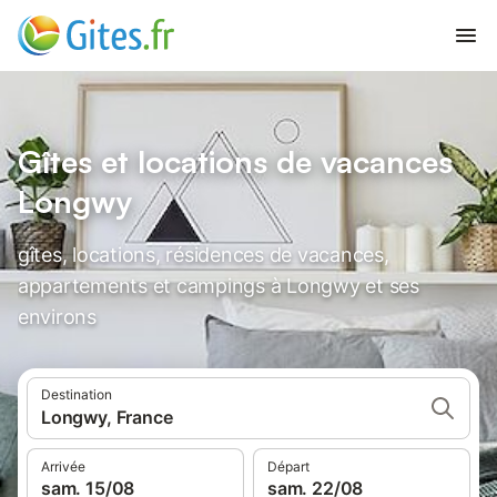
Gîtes et locations de vacances
Longwy
gîtes, locations, résidences de vacances,
appartements et campings à Longwy et ses
environs
Destination
Longwy, France
Arrivée
Départ
sam. 15/08
sam. 22/08