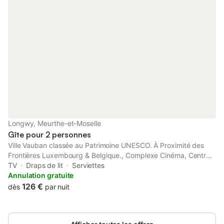
Longwy, Meurthe-et-Moselle
Gîte pour 2 personnes
Ville Vauban classée au Patrimoine UNESCO. À Proximité des
Frontières Luxembourg & Belgique., Complexe Cinéma, Centre
de remise en forme, Centre de Culture Physique Fitness,
TV
Draps de lit
Serviettes
Boulangerie-Pâtisserie, Bus Ville & Frontières..
Annulation gratuite
126 €
dès
par nuit