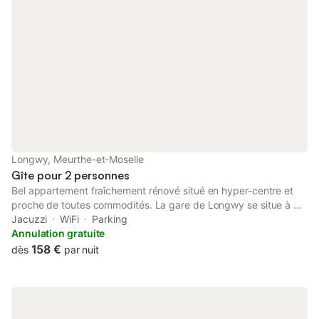
Longwy, Meurthe-et-Moselle
Gîte pour 2 personnes
Bel appartement fraîchement rénové situé en hyper-centre et
proche de toutes commodités. La gare de Longwy se situe à 5
min à pieds. A 10 min en voiture du Luxembourg/Belgique.
Jacuzzi
WiFi
Parking
Notez, la gare centrale (Luxembourg) est à 37 min depuis la
Annulation gratuite
gare de Longwy en train. Parking à proximité imédiate gratuit
158 €
dès
par nuit
possible.