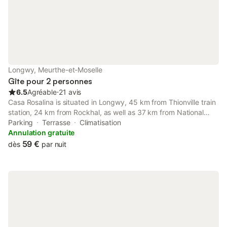
Longwy, Meurthe-et-Moselle
Gîte pour 2 personnes
6.5
Agréable
⋅
21 avis
Casa Rosalina is situated in Longwy, 45 km from Thionville train
station, 24 km from Rockhal, as well as 37 km from National
Theatre Luxembourg. Featuring a shared kitchen, this property
Parking
Terrasse
Climatisation
also provides guests with a sun terrace.
Annulation gratuite
59 €
dès
par nuit