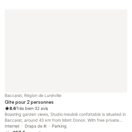
Baccarat, Région de Lunéville
Gîte pour 2 personnes
8.6
Très bien
⋅
32 avis
Boasting garden views, Studio meublé confortable is situated in
Baccarat, around 43 km from Mont Donon. With free private
parking, the property is 42 km from Epinal Train Station and 40
Internet
Draps de lit
Parking
km from Épinal Golf Club.