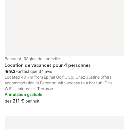
Baccarat, Région de Lunéville
Location de vacances pour 4 personnes
9.2
Fantastique
⋅
34 avis
Located 40 km from Épinal Golf Club, Chez Justine offers
accommodation in Baccarat with access to a hot tub. This
property offers access to a terrace, free private parking and
WiFi
Internet
Terrasse
free WiFi.
Annulation gratuite
211 €
dès
par nuit