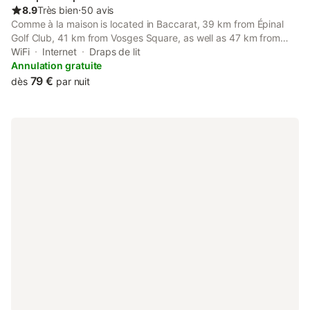
8.9
Très bien
⋅
50 avis
Comme à la maison is located in Baccarat, 39 km from Épinal
Golf Club, 41 km from Vosges Square, as well as 47 km from
Mont Donon. Both free WiFi and parking on-site are accessible
WiFi
Internet
Draps de lit
at the apartment free of charge.
Annulation gratuite
79 €
dès
par nuit