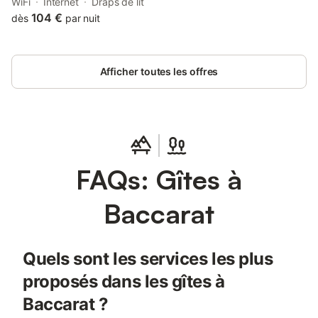
and 41 km from Vosges Square. Both free WiFi and parking on-
WiFi
Internet
Draps de lit
site are accessible at the apartment free of charge.
104 €
dès
par nuit
Afficher toutes les offres
FAQs: Gîtes à
Baccarat
Quels sont les services les plus
proposés dans les gîtes à
Baccarat ?