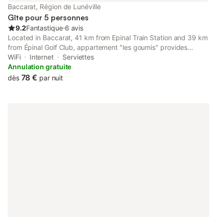
Baccarat, Région de Lunéville
Gîte pour 5 personnes
9.2
Fantastique
⋅
6 avis
Located in Baccarat, 41 km from Epinal Train Station and 39 km
from Épinal Golf Club, appartement "les goumis" provides
garden views and free WiFi. The property is non-smoking and is
WiFi
Internet
Serviettes
situated 41 km from Vosges Square.
Annulation gratuite
78 €
dès
par nuit