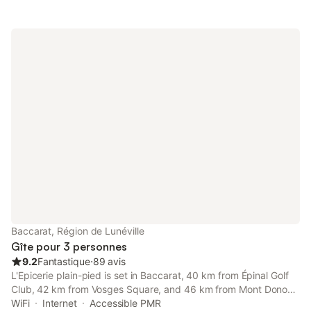
Baccarat, Région de Lunéville
Gîte pour 3 personnes
9.2
Fantastique
⋅
89 avis
L'Epicerie plain-pied is set in Baccarat, 40 km from Épinal Golf
Club, 42 km from Vosges Square, and 46 km from Mont Donon.
Both free WiFi and parking on-site are available at the
WiFi
Internet
Accessible PMR