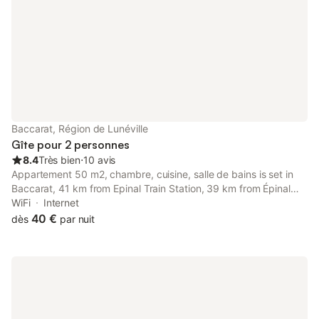
Baccarat, Région de Lunéville
Gîte pour 2 personnes
8.4
Très bien
⋅
10 avis
Appartement 50 m2, chambre, cuisine, salle de bains is set in
Baccarat, 41 km from Epinal Train Station, 39 km from Épinal
Golf Club, as well as 41 km from Vosges Square. Featuring city
WiFi
Internet
and quiet street views, this homestay also has free WiFi.
40 €
dès
par nuit