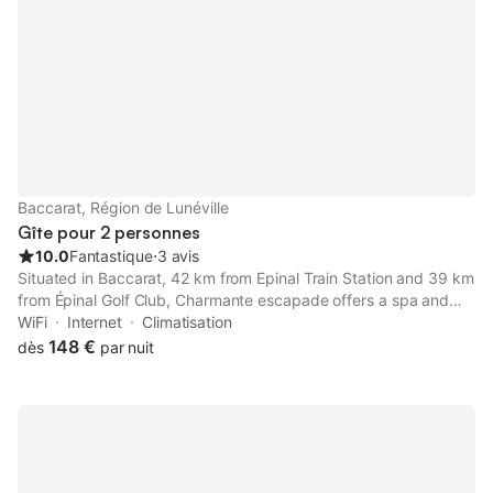
Baccarat, Région de Lunéville
Gîte pour 2 personnes
10.0
Fantastique
⋅
3 avis
Situated in Baccarat, 42 km from Epinal Train Station and 39 km
from Épinal Golf Club, Charmante escapade offers a spa and
wellness centre and air conditioning. This property offers
WiFi
Internet
Climatisation
access to a terrace, free private parking and free WiFi.
148 €
dès
par nuit