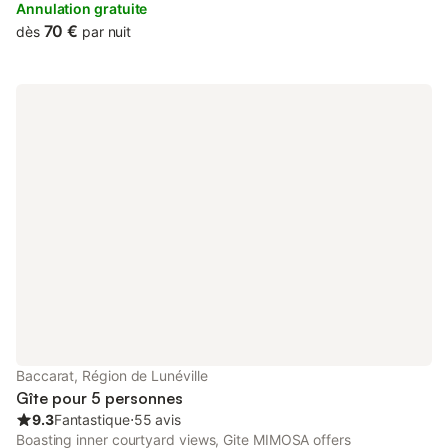
apartment free of charge.
Annulation gratuite
70 €
dès
par nuit
Baccarat, Région de Lunéville
Gîte pour 5 personnes
9.3
Fantastique
⋅
55 avis
Boasting inner courtyard views, Gite MIMOSA offers