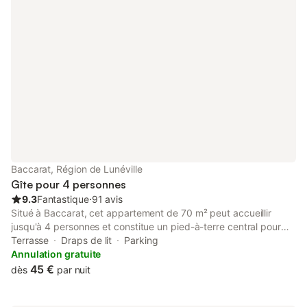
Baccarat, Région de Lunéville
Gîte pour 4 personnes
9.3
Fantastique
⋅
91 avis
Situé à Baccarat, cet appartement de 70 m² peut accueillir
jusqu'à 4 personnes et constitue un pied-à-terre central pour
votre séjour. L'établissement dispose de chambres insonorisées
Terrasse
Draps de lit
Parking
pour garantir votre tranquillité et offre une entrée privée.
Annulation gratuite
L'agencement comprend une chambre avec un lit double, un
45 €
dès
par nuit
salon avec canapé-lit et une salle de bains privative. La cuisine
est équipée d'un lave-vaisselle, d'un four, de plaques de