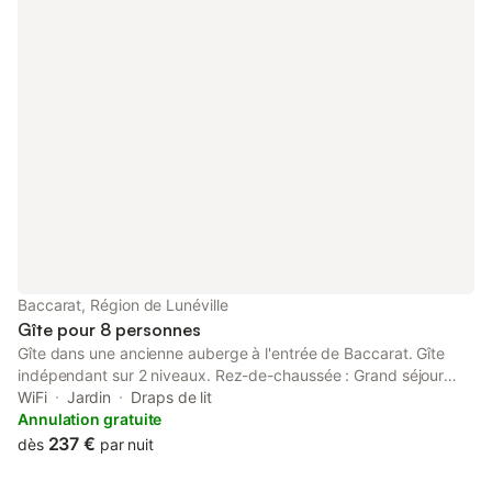
Baccarat, Région de Lunéville
Gîte pour 8 personnes
Gîte dans une ancienne auberge à l'entrée de Baccarat. Gîte
indépendant sur 2 niveaux. Rez-de-chaussée : Grand séjour
salle à manger, espace salon avec TV écran plat, accès internet
WiFi
Jardin
Draps de lit
wifi., Cuisine, Salle d'eau / WC. Etage : 3 chambres lumineuses
Annulation gratuite
(4 lits 140x190), Salle d'eau, WC indépendant. Local avec lave
237 €
dès
par nuit
linge, sèche linge, fer et planche à repasser et tout le matériel
d'entretien. Un lit bébé à disposition. L'espace extérieur, à coté