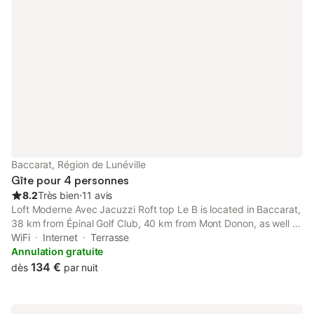
Baccarat, Région de Lunéville
Gîte pour 4 personnes
8.2
Très bien
⋅
11 avis
Loft Moderne Avec Jacuzzi Roft top Le B is located in Baccarat,
38 km from Épinal Golf Club, 40 km from Mont Donon, as well as
41 km from Vosges Square. Free WiFi is available throughout the
WiFi
Internet
Terrasse
property and Epinal Train Station is 41 km away.
Annulation gratuite
134 €
dès
par nuit