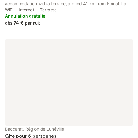
accommodation with a terrace, around 41 km from Epinal Train
Station. Both free WiFi and parking on-site are accessible at the
WiFi
Internet
Terrasse
apartment free of charge.
Annulation gratuite
74 €
dès
par nuit
Baccarat, Région de Lunéville
Gîte pour 5 personnes