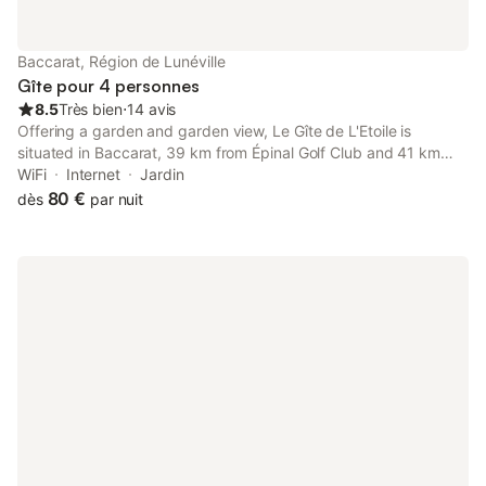
Baccarat, Région de Lunéville
Gîte pour 4 personnes
8.5
Très bien
⋅
14 avis
Offering a garden and garden view, Le Gîte de L'Etoile is
situated in Baccarat, 39 km from Épinal Golf Club and 41 km
from Vosges Square. Both free WiFi and parking on-site are
WiFi
Internet
Jardin
accessible at the apartment free of charge.
80 €
dès
par nuit