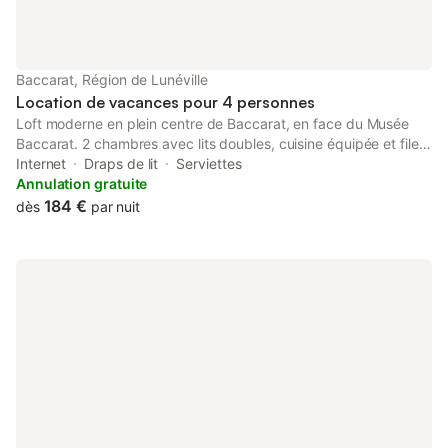
Baccarat, Région de Lunéville
Location de vacances pour 4 personnes
Loft moderne en plein centre de Baccarat, en face du Musée
Baccarat. 2 chambres avec lits doubles, cuisine équipée et filet
suspendu. En option: jacuzzi privé sur le toit pour un moment
Internet
Draps de lit
Serviettes
unique sous les étoiles Idéal pour un week-end romantique, un
Annulation gratuite
séjour en famille ou entre amis. Aux portes des Vosges: nature,
184 €
dès
par nuit
randonnées et détente au programme 🥾