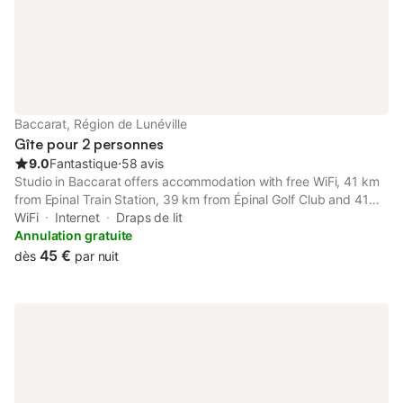
Si
Baccarat, Région de Lunéville
Gîte pour 2 personnes
9.0
Fantastique
⋅
58 avis
Studio in Baccarat offers accommodation with free WiFi, 41 km
from Epinal Train Station, 39 km from Épinal Golf Club and 41
km from Vosges Square. The property features quiet street
WiFi
Internet
Draps de lit
views. The property is non-smoking and is set 47 km from Mont
Annulation gratuite
Donon.
45 €
dès
par nuit