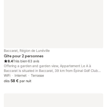
Baccarat, Région de Lunéville
Gîte pour 2 personnes
8.4
Très bien
⋅
63 avis
Offering a garden and garden view, Appartement Le A à
Baccarat is situated in Baccarat, 39 km from Épinal Golf Club
and 42 km from Vosges Square. Both free WiFi and parking on-
WiFi
Internet
Terrasse
site are available at the apartment free of charge.
58 €
dès
par nuit