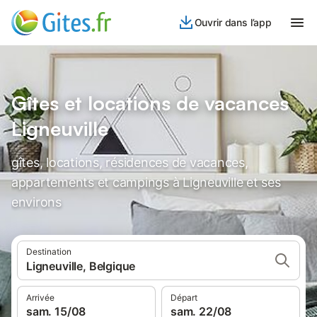
Ouvrir dans l’app
Gîtes et locations de vacances
Ligneuville
gîtes, locations, résidences de vacances,
appartements et campings à Ligneuville et ses
environs
Destination
Ligneuville, Belgique
Arrivée
Départ
sam. 15/08
sam. 22/08