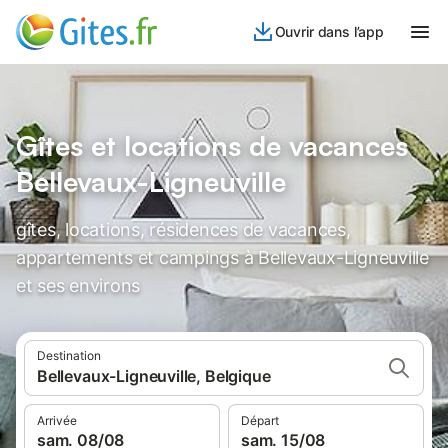
Ouvrir dans l’app
Gîtes et locations de vacances
Bellevaux-Ligneuville
gîtes, locations, résidences de vacances,
appartements et campings à Bellevaux-Ligneuville
et ses environs
Destination
Bellevaux-Ligneuville, Belgique
Arrivée
Départ
sam. 08/08
sam. 15/08