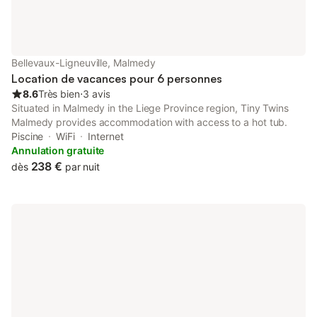
salle de bains privée est équipée d'une douche. Les animaux
domestiques sont admis et la maison bénéficie d'un
emplacement paisible avec vue sur le jardin. Les environs sont
propices à la randonnée et à la découverte des paysages
naturels de la région.
Bellevaux-Ligneuville, Malmedy
Location de vacances pour 6 personnes
8.6
Très bien
⋅
3 avis
Situated in Malmedy in the Liege Province region, Tiny Twins
Malmedy provides accommodation with access to a hot tub.
Piscine
WiFi
Internet
Annulation gratuite
238 €
dès
par nuit