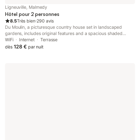
Ligneuville, Malmedy
Hôtel pour 2 personnes
8.5
Très bien
⋅
290 avis
Du Moulin, a picturesque country house set in landscaped
gardens, includes original features and a spacious shaded
terrace. It offers fishing and hiking nearby and has a large wine
WiFi
Internet
Terrasse
cellar.
128 €
dès
par nuit