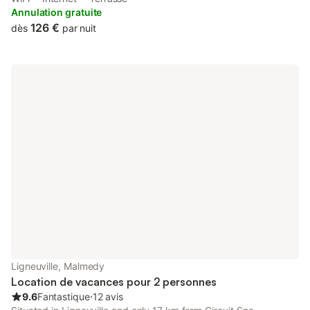
has quiet street views.
Annulation gratuite
126 €
dès
par nuit
Ligneuville, Malmedy
Location de vacances pour 2 personnes
9.6
Fantastique
⋅
12 avis