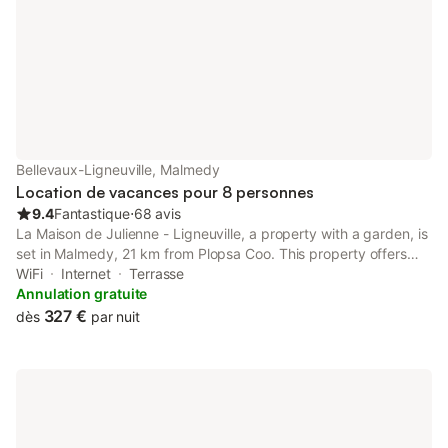
entièrement clôturé 
d'espace pour que le
Bellevaux-Ligneuville, Malmedy
Location de vacances pour 8 personnes
9.4
Fantastique
⋅
68 avis
La Maison de Julienne - Ligneuville, a property with a garden, is
set in Malmedy, 21 km from Plopsa Coo. This property offers
access to a terrace, free private parking and free WiFi.
WiFi
Internet
Terrasse
Annulation gratuite
327 €
dès
par nuit