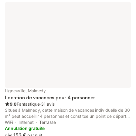
Ligneuville, Malmedy
Location de vacances pour 4 personnes
9.0
Fantastique
⋅
31 avis
Située à Malmedy, cette maison de vacances individuelle de 30
m² peut accueillir 4 personnes et constitue un point de départ
pour explorer les Ardennes belges. La propriété se trouve à 6
WiFi
Internet
Terrasse
km du centre-ville et à 12,5 km de la piste de ski la plus proche,
Annulation gratuite
offrant un accès aux commodités locales ainsi qu'aux activités
153 €
dès
par nuit