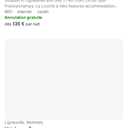
Situated in Ligneuville and only 17 km from Circuit Spa-
Francorchamps, La Louche à Véro features accommodation
with garden views, free WiFi and free private parking. This bed
WiFi
Internet
Jardin
and breakfast has a garden.
Annulation gratuite
135 €
dès
par nuit
Ligneuville, Malmedy