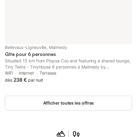
Malmedy et de ses environs, Imabel est l’endroit parfait pour se
poser, se détendre et profiter d’un moment simple et convivial.
Le gîte dispose également d’un parking privé de 7 places,
pratique pour les groupes venant en voiture. Grâce à sa
situation sur les hauteurs de Malmedy, Imabel permet de
profiter du calme de l’Ardenne tout en restant proche des
activités, commerces, restaurants et points d’intérêt de la
région.
Bellevaux-Ligneuville, Malmedy
Gîte pour 6 personnes
Situated 15 km from Plopsa Coo and featuring a shared lounge,
Tiny Twins - TinyHouse 6 personnes à Malmedy by
LaConciergerie offers accommodation in Malmedy.
WiFi
Internet
Terrasse
238 €
dès
par nuit
Afficher toutes les offres