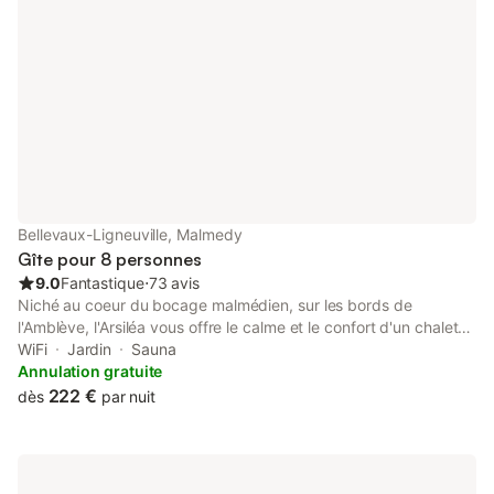
Bellevaux-Ligneuville, Malmedy
Gîte pour 8 personnes
9.0
Fantastique
⋅
73 avis
Niché au coeur du bocage malmédien, sur les bords de
l'Amblève, l'Arsiléa vous offre le calme et le confort d'un chalet
isolé dans une superbe nature.Nous vous accueillerons en toute
WiFi
Jardin
Sauna
sincérité pour vous faire découvrir le patrimoine naturel et
Annulation gratuite
culturel de la région. Une nouvelle salle 'bien-être' avec un
222 €
dès
par nuit
billard, un coin tv-dvd et un magnifique sauna vous permettront
de vous détendre après une belle journée de balades.