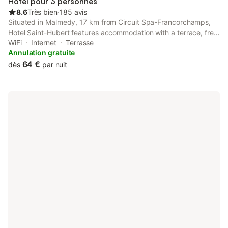
Hôtel pour 3 personnes
8.6
Très bien
⋅
185 avis
Situated in Malmedy, 17 km from Circuit Spa-Francorchamps,
Hotel Saint-Hubert features accommodation with a terrace, free
private parking, a restaurant and a bar. This 3-star hotel offers
WiFi
Internet
Terrasse
free WiFi.
Annulation gratuite
64 €
dès
par nuit