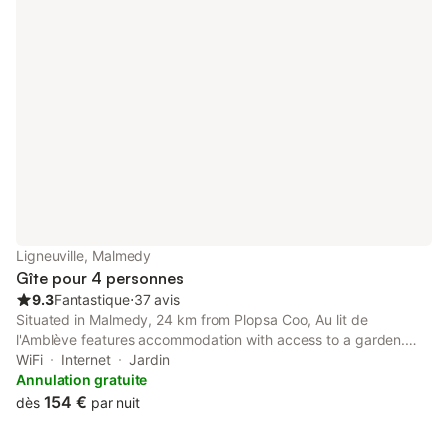
Ligneuville, Malmedy
Gîte pour 4 personnes
9.3
Fantastique
⋅
37 avis
Situated in Malmedy, 24 km from Plopsa Coo, Au lit de
l'Amblève features accommodation with access to a garden.
Free WiFi is available throughout the property and Circuit Spa-
WiFi
Internet
Jardin
Francorchamps is 17 km away.
Annulation gratuite
154 €
dès
par nuit