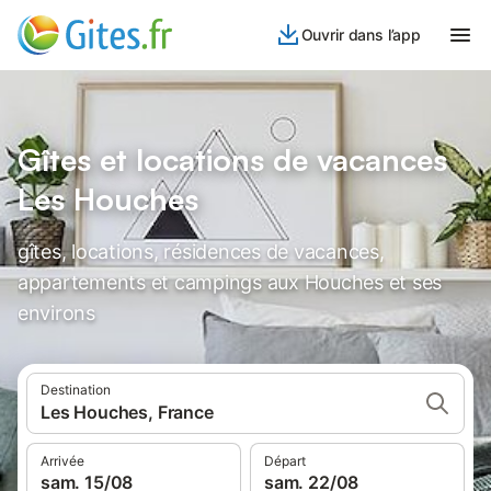
Ouvrir dans l’app
Gîtes et locations de vacances
Les Houches
gîtes, locations, résidences de vacances,
appartements et campings aux Houches et ses
environs
Destination
Les Houches, France
Arrivée
Départ
sam. 15/08
sam. 22/08