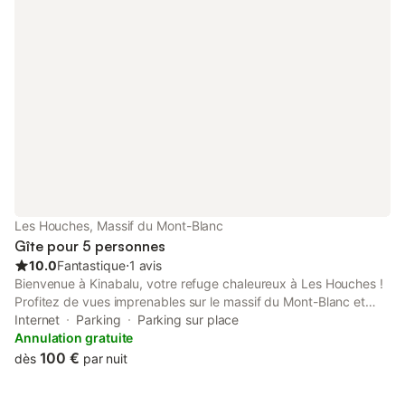
Les Houches, Massif du Mont-Blanc
Gîte pour 5 personnes
10.0
Fantastique
⋅
1 avis
Bienvenue à Kinabalu, votre refuge chaleureux à Les Houches !
Profitez de vues imprenables sur le massif du Mont-Blanc et
d’un accès facile aux télécabines de Bellevue (1,8 km) et Prarion
Internet
Parking
Parking sur place
(2,1 km), Chamonix (6 km) et commerces à proximité. Avec un
Annulation gratuite
arrêt de bus gratuit à 2 minutes, un garage couvert et tout le
100 €
dès
par nuit
nécessaire inclus, c’est l’endroit idéal pour des vacances alpines
inoubliables en famille ou entre amis. *** UNE INFORMATION