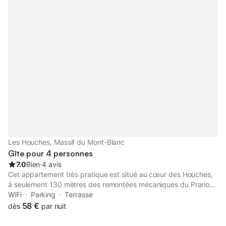
cotés de l'appartement. Balcon plein sud pour manger face à la
chaine du Mont Blanc.
Les Houches, Massif du Mont-Blanc
Gîte pour 4 personnes
7.0
Bien
⋅
4 avis
Cet appartement très pratique est situé au cœur des Houches,
à seulement 130 mètres des remontées mécaniques du Prarion.
Situé au rez-de-chaussée d'une résidence contemporaine de
WiFi
Parking
Terrasse
style chalet, il peut accueillir jusqu'à 4 personnes et constitue un
58 €
dès
par nuit
point de départ idéal pour passer de fabuleuses vacances,
quelle que soit la période de l'année. Le salon confortable est