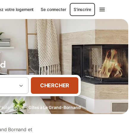
ez votre logement
Se connecter
S'inscrire
nd
CHERCHER
·
Haute-Savoie
Gîtes à Le Grand-Bornand
rand Bornand et