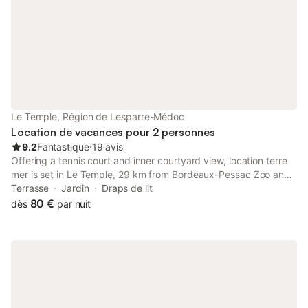
et une terras
Le Temple, Région de Lesparre-Médoc
Location de vacances pour 2 personnes
9.2
Fantastique
⋅
19 avis
Offering a tennis court and inner courtyard view, location terre
mer is set in Le Temple, 29 km from Bordeaux-Pessac Zoo and
38 km from Museum of Aquitaine. This holiday home offers free
Terrasse
Jardin
Draps de lit
private parking and full-day security.
80 €
dès
par nuit