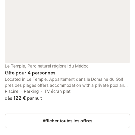
Le Temple, Parc naturel régional du Médoc
Gîte pour 4 personnes
Located in Le Temple, Appartement dans le Domaine du Golf
près des plages offers accommodation with a private pool and
garden views. This property offers access to a balcony and free
Piscine
Parking
TV écran plat
private parking.
122 €
dès
par nuit
Afficher toutes les offres