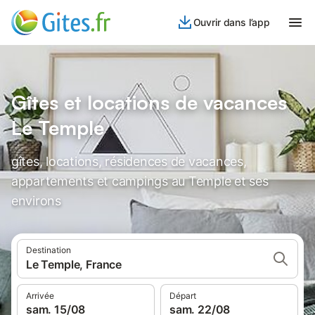
Ouvrir dans l’app
Gîtes et locations de vacances
Le Temple
gîtes, locations, résidences de vacances,
appartements et campings au Temple et ses
environs
Destination
Le Temple, France
Arrivée
Départ
sam. 15/08
sam. 22/08