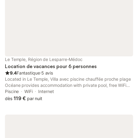
Le Temple, Région de Lesparre-Médoc
Location de vacances pour 6 personnes
9.4
Fantastique
⋅
5 avis
Located in Le Temple, Villa avec piscine chauffée proche plage
Océane provides accommodation with private pool, free WiFi
and free private parking for guests who drive. The air-
Piscine
WiFi
Internet
conditioned accommodation is 29 km from Bordeaux-Pessac
119 €
dès
par nuit
Zoo.