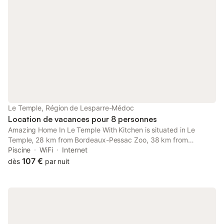
Le Temple, Région de Lesparre-Médoc
Location de vacances pour 8 personnes
Amazing Home In Le Temple With Kitchen is situated in Le
Temple, 28 km from Bordeaux-Pessac Zoo, 38 km from
Museum of Aquitaine, and 38 km from Bordeaux Cathedral. This
Piscine
WiFi
Internet
holiday home has a private pool and a garden.
107 €
dès
par nuit