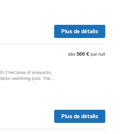
se relaxer après une
ÉBIT pour consulter
Plus de détails
566 €
dès
par nuit
th 2 hectares of vineyards,
outdoor swimming pool. The
interior courtyard.
Plus de détails