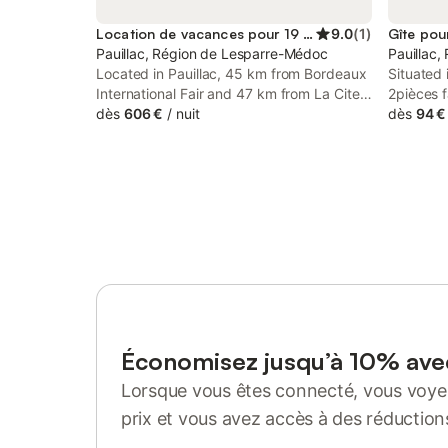
Location de vacances pour 19 personnes
9.0
(
1
)
Gîte pou
Pauillac, Région de Lesparre-Médoc
Pauillac
Located in Pauillac, 45 km from Bordeaux
Situated 
International Fair and 47 km from La Cite
2pièces f
du Vin, Grand Gîte Médoc 7 Chambres
dès
606 €
/
nuit
renovate
dès
94 €
offers air conditioning.
Bordeaux 
and parki
apartmen
Économisez jusqu’à 10% av
Lorsque vous êtes connecté, vous voyez
prix et vous avez accès à des réduction