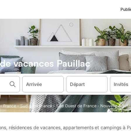
Publi
 de vacances Pauillac
Arrivée
Départ
Invités
·
·
·
·
France
Sud de la France
Sud Ouest de France
Nouvelle-Aquita
ions, résidences de vacances, appartements et campings à Pa