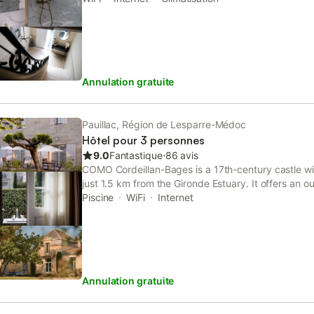
GRATUIT au pied de l’immeuble → BAIGNOIRE pour 
bonne balade touristique → WIFI INTERNET HAUT D
Internet gratuite
Annulation gratuite
Pauillac, Région de Lesparre-Médoc
Hôtel pour 3 personnes
9.0
Fantastique
⋅
86 avis
COMO Cordeillan-Bages is a 17th-century castle wi
just 1.5 km from the Gironde Estuary. It offers an 
rooms at COMO Cordeillan-Bages offer views of the 
Piscine
WiFi
Internet
Annulation gratuite