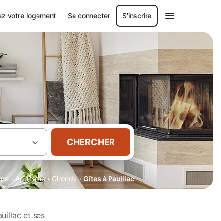
ez votre logement
Se connecter
S'inscrire
CHERCHER
·
·
·
ine
Aquitaine
Gironde
Gîtes à Pauillac
uillac et ses