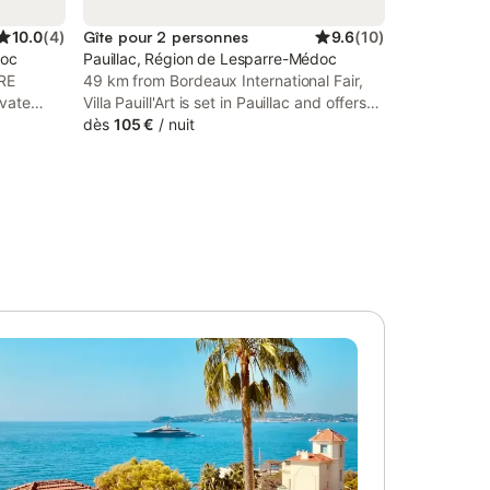
10.0
(
4
)
Gîte pour 2 personnes
9.6
(
10
)
doc
Pauillac, Région de Lesparre-Médoc
ERE
49 km from Bordeaux International Fair,
ivate
Villa Pauill'Art is set in Pauillac and offers
arking for
rooms with free WiFi. The property has
dès
105 €
/
nuit
eatures
garden and city views. Outdoor seating
.
allows guests to sit outside and enjoy the
good weather.