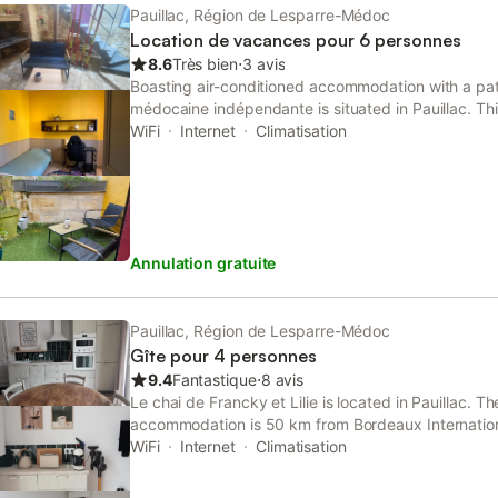
Pauillac, Région de Lesparre-Médoc
Location de vacances pour 6 personnes
8.6
Très bien
⋅
3 avis
Boasting air-conditioned accommodation with a pati
médocaine indépendante is situated in Pauillac. Thi
a balcony, free private parking and free WiFi.
WiFi
Internet
Climatisation
Annulation gratuite
Pauillac, Région de Lesparre-Médoc
Gîte pour 4 personnes
9.4
Fantastique
⋅
8 avis
Le chai de Francky et Lilie is located in Pauillac. T
accommodation is 50 km from Bordeaux Internation
benefit from on-site private parking and complimen
WiFi
Internet
Climatisation