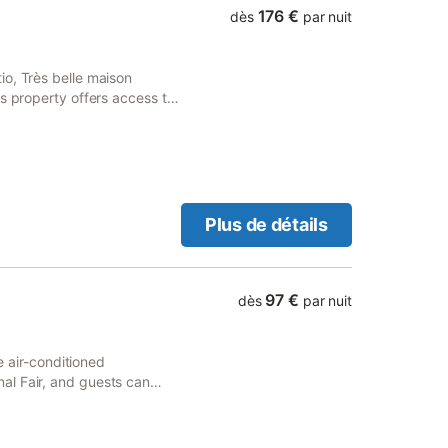
176 €
dès
par nuit
o, Très belle maison
s property offers access to
Plus de détails
97 €
dès
par nuit
he air-conditioned
al Fair, and guests can
tary WiFi.