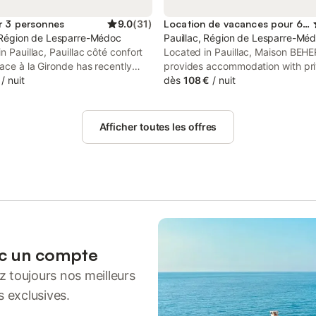
r 3 personnes
9.0
(
31
)
Location de vacances pour 6 personnes
, Région de Lesparre-Médoc
Pauillac, Région de Lesparre-Mé
in Pauillac, Pauillac côté confort
Located in Pauillac, Maison BEH
ace à la Gironde has recently
provides accommodation with pr
d accommodation 50 km from
/
nuit
pool, free WiFi and free private p
dès
108 €
/
nuit
International Fair. Both free WiFi
guests who drive. The property f
ng on-site are accessible at the
garden and inner courtyard views
t free of charge.
Afficher toutes les offres
ec un compte
 toujours nos meilleurs
s exclusives.