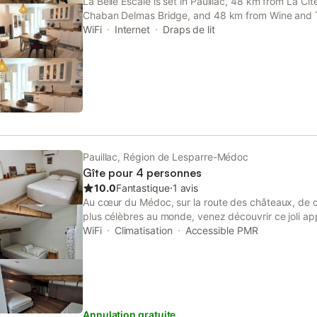
La Belle Escale is set in Pauillac, 48 km from La Ci
Chaban Delmas Bridge, and 48 km from Wine and
property features river and city views, and is 45 
WiFi
Internet
Draps de lit
International Fair.
Pauillac, Région de Lesparre-Médoc
Gîte pour 4 personnes
10.0
Fantastique
⋅
1 avis
Au cœur du Médoc, sur la route des châteaux, de c
plus célèbres au monde, venez découvrir ce joli a
ville de Pauillac. Proche de tous commerces, vous s
WiFi
Climatisation
Accessible PMR
logement atypique sur le thème du vin. Desservies 
en colimaçon à la couleur de notre région, deux cha
vous attendent. Un espace cuisine au rez de chaus
douche et WC, plan à langer et machine à laver au
chambre avec un lit 140x200 au 1er étage. Une ch
Annulation gratuite
90x190 ou un lit 180x190 avec un surmatelas. Un li