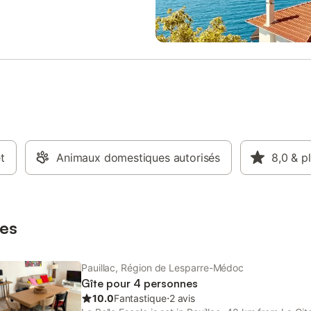
et
Animaux domestiques autorisés
8,0
& p
es
Pauillac, Région de Lesparre-Médoc
Gîte pour 4 personnes
10.0
Fantastique
⋅
2 avis