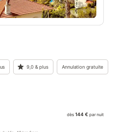
lus
9,0
& plus
Annulation gratuite
144 €
dès
par nuit